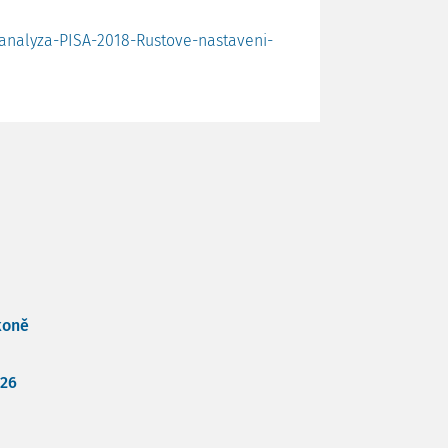
-analyza-PISA-2018-Rustove-nastaveni-
koně
026