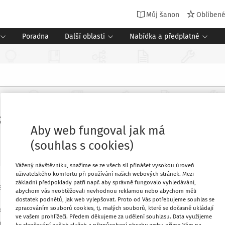
Můj šanon
Oblíben
Poradna
Další oblasti
Nabídka a předplatné
ůstové nastavení mysli žáků a jeho 
Aby web fungoval jak má
(souhlas s cookies)
Vážený návštěvníku, snažíme se ze všech sil přinášet vysokou úroveň
uživatelského komfortu při používání našich webových stránek. Mezi
základní předpoklady patří např. aby správně fungovalo vyhledávání,
apojuje do mezinárodního šetření PISA,
Oblíbené
abychom vás neobtěžovali nevhodnou reklamou nebo abychom měli
 ve čtenářských, matematických a
dostatek podnětů, jak web vylepšovat. Proto od Vás potřebujeme souhlas se
zpracováním souborů cookies, tj. malých souborů, které se dočasně ukládají
ISA byl realizován v roce 2018 a jeho
Stáhnout
ve vašem prohlížeči. Předem děkujeme za udělení souhlasu. Data využijeme
ení mysli žáků, který byl na datech
ke zlepšování našich služeb a přizpůsobení obsahu webu přímo Vám na