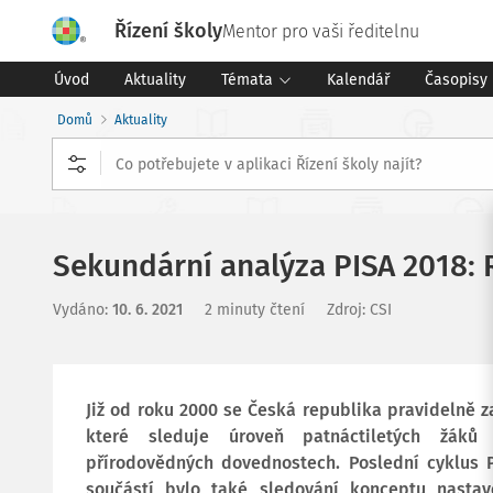
Řízení školy
Mentor pro vaši ředitelnu
Úvod
Aktuality
Témata
Kalendář
Časopisy
Domů
Aktuality
Sekundární analýza PISA 2018: R
Vydáno
:
10. 6. 2021
2 minuty čtení
Zdroj
:
CSI
Již od roku 2000 se Česká republika pravidelně z
které sleduje úroveň patnáctiletých žáků
přírodovědných dovednostech. Poslední cyklus P
součástí bylo také sledování konceptu nastav