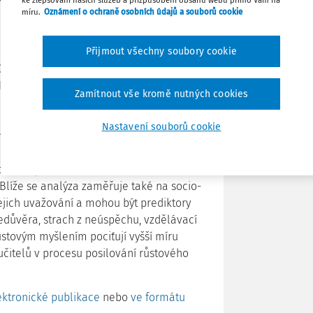
míru.
Oznámení o ochraně osobních údajů a souborů cookie
 je PISA, podrobněji analyzován vůbec
Tisknout
Přijmout všechny soubory cookie
CD na jaře 2021 ve zprávě s názvem Sky´s
Sdílet
ISA (
zde
), která přináší řadu zajímavých
Zamítnout vše kromě nutných cookies
i se vzdělávacími výsledky žáků.
Poznámka
Nastavení souborů cookie
nalýzu ve vztahu k českému prostředí, ve
je tzv. růstové myšlení a zda žáci
čtenářských dovednostech ve srovnání
. Blíže se analýza zaměřuje také na socio-
jejich uvažování a mohou být prediktory
edůvěra, strach z neúspěchu, vzdělávací
růstovým myšlením pociťují vyšší míru
 učitelů v procesu posilování růstového
ektronické publikace
nebo
v
e formátu