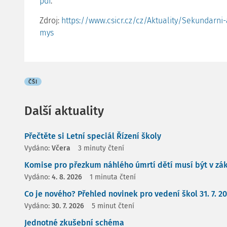
pdf
.
Zdroj:
https://www.csicr.cz/cz/Aktuality/Sekundarni
mys
ČŠI
Další aktuality
Přečtěte si Letní speciál Řízení školy
Vydáno:
Včera
3 minuty čtení
Komise pro přezkum náhlého úmrtí dětí musí být v zá
Vydáno:
4. 8. 2026
1 minuta čtení
Co je nového? Přehled novinek pro vedení škol 31. 7. 2
Vydáno:
30. 7. 2026
5 minut čtení
Jednotné zkušební schéma