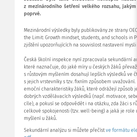
z mezinárodního šetření velkého rozsahu, jakým
poprvé.
Mezinárodní výsledky byly publikovány ze strany OE
the Limit: Growth mindset, students, and schools in P
zjištění upozorňujících na souvislost nastavení mysl
Česká školní inspekce nyní zpracovala sekundární a
které naznačuje, do jaké míry u českých žáků převažu
s růstovým myšlením dosahují lepších výsledků ve 
s jejich vrstevníky s tzv. fixním způsobem uvažování
emoční charakteristiky žáků, které odrážejí způsob 
dobrých vzdělávacích výsledků (např. motivace, seb
cíle), a pokusí se odpovědět i na otázku, zda žáci s 
celkové spokojenosti (tzv. well-being) a jaká je role
myšlení u žáků.
Sekundární analýzu si můžete přečíst
ve formátu el