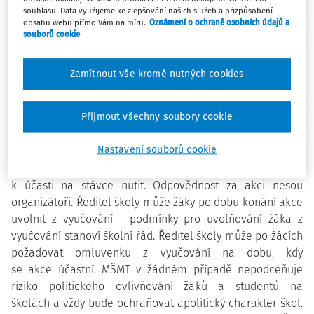
souhlasu. Data využijeme ke zlepšování našich služeb a přizpůsobení
studenti na jednotlivých školách. Protože tato akce
obsahu webu přímo Vám na míru.
Oznámení o ochraně osobních údajů a
vznikla coby občanská iniciativa, nejedná se o porušení
souborů cookie
zákona, který zakazuje činnost a propagaci politických
stran a hnutí ve školách.
Zamítnout vše kromě nutných cookies
Žáci a studenti mají právo na vyjádření svého svobodného
Přijmout všechny soubory cookie
názoru, toto právo mají i žáci mladší 18 let. Ministerstvo
školství, mládeže a tělovýchovy aktivity tohoto typu
Nastavení souborů cookie
nemůže a ani nechce žákům, studentům či ředitelům škol
zakazovat. Stejně tak ale nemůže nikdo žáky a studenty
k účasti na stávce nutit. Odpovědnost za akci nesou
organizátoři. Ředitel školy může žáky po dobu konání akce
uvolnit z vyučování - podmínky pro uvolňování žáka z
vyučování stanoví školní řád. Ředitel školy může po žácích
požadovat omluvenku z vyučování na dobu, kdy
se akce účastní. MŠMT v žádném případě nepodceňuje
riziko politického ovlivňování žáků a studentů na
školách a vždy bude ochraňovat apolitický charakter škol.