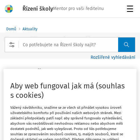
Řízení školy
Mentor pro vaši ředitelnu
Menu
Domů
Aktuality
Rozšířené vyhledávání
Reakce MŠMT na studentskou stávku
Vydáno
:
18. 3. 2018
Aby web fungoval jak má (souhlas
1 minuta čtení
s cookies)
Zdroj
:
MŠMT
MŠMT se ohrazuje proti dezinformacím v souvislosti
Vážený návštěvníku, snažíme se ze všech sil přinášet vysokou úroveň
uživatelského komfortu při používání našich webových stránek. Mezi
s výstražnou stávkou studentů Vyjdi ven konanou 15.
základní předpoklady patří např. aby správně fungovalo vyhledávání,
března. Tato akce nebyla organizována žádnou
abychom vás neobtěžovali nevhodnou reklamou nebo abychom měli
dostatek podnětů, jak web vylepšovat. Proto od Vás potřebujeme
politickou stranou ani hnutím. Prvotní výzva vzešla od
souhlas se zpracováním souborů cookies, tj. malých souborů, které se
studentů DAMU a následně si stávku organizovali sami
dočasně ukládají ve vašem prohlížeči. Předem děkujeme za udělení