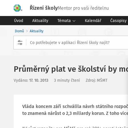
Řízení školy
Mentor pro vaši ředitelnu
Úvod
Aktuality
Témata
Kalendář
Časopisy
Domů
Aktuality
Průměrný plat ve školství by mo
Vydáno
:
17. 10. 2013
3 minuty čtení
Zdroj
:
MŠMT
Vláda koncem září schválila návrh státního rozpoč
to znamená nárůst o 2,3 miliardy korun. Z toho více