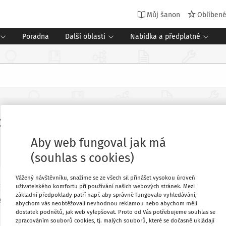
Můj šanon
Oblíben
Poradna
Další oblasti
Nabídka a předplatné
hl příští rok stoupnout o 411 korun
Aby web fungoval jak má
(souhlas s cookies)
Vážený návštěvníku, snažíme se ze všech sil přinášet vysokou úroveň
uživatelského komfortu při používání našich webových stránek. Mezi
tu ČR na rok 2014. Pro kapitolu školství
Oblíbené
základní předpoklady patří např. aby správně fungovalo vyhledávání,
 než polovina by šla na platy učitelů.
abychom vás neobtěžovali nevhodnou reklamou nebo abychom měli
dostatek podnětů, jak web vylepšovat. Proto od Vás potřebujeme souhlas se
Stáhnout
zpracováním souborů cookies, tj. malých souborů, které se dočasně ukládají