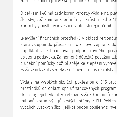
Nárůst rozpočtu pro MŠMT pro rok 2014 oproti letošn
O celkem 1,46 miliardy korun vzrostly výdaje na pla
školství, což znamená průměrný nárůst mezd o 411
korun byly posíleny investice v oblasti regionálního š
„Navýšení finančních prostředků v oblasti regionální
které vstupují do předškolního a nově zejména do
například více financovat podporu rovného příst
asistenti pedagoga. Za neméně důležité považuji tak
a učební pomůcky, což přispěje ke zlepšení vybaven
zvyšování kvality vzdělávání.“ uvádí ministr školství 
Výdaje na vysokých školách poklesnou o 0,15 pro
prostředků do oblasti spolufinancovaných program
školami; jejich vklad v celkové výši 50 milionů 
milionů korun výdajů krytých příjmy z EU. Pokles
výdajích vysokých škol, jelikož budou posíleny z inve