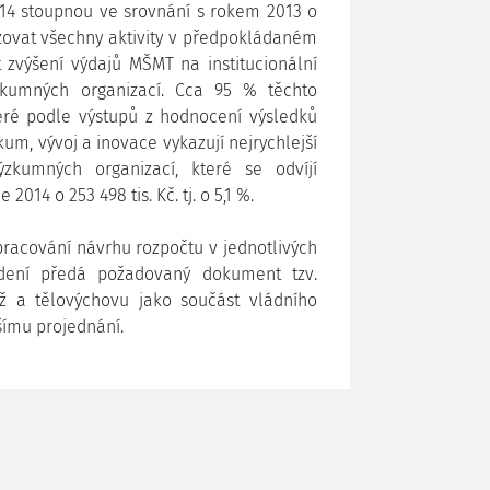
14 stoupnou ve srovnání s rokem 2013 o
lizovat všechny aktivity v předpokládaném
t zvýšení výdajů MŠMT na institucionální
kumných organizací. Cca 95 % těchto
teré podle výstupů z hodnocení výsledků
m, vývoj a inovace vykazují nejrychlejší
zkumných organizací, které se odvíjí
14 o 253 498 tis. Kč. tj. o 5,1 %.
acování návrhu rozpočtu v jednotlivých
dení předá požadovaný dokument tzv.
ež a tělovýchovu jako součást vládního
šímu projednání.