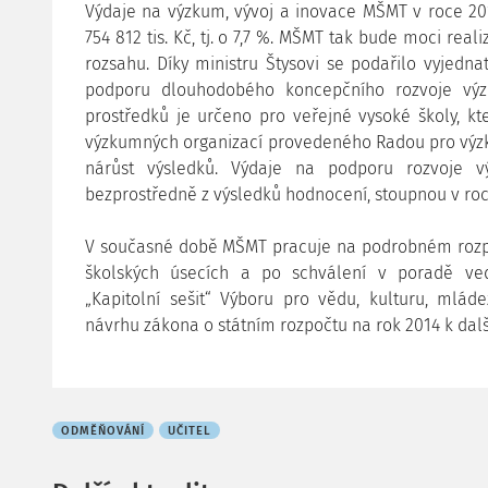
Výdaje na výzkum, vývoj a inovace MŠMT v roce 20
754 812 tis. Kč, tj. o 7,7 %. MŠMT tak bude moci rea
rozsahu. Díky ministru Štysovi se podařilo vyjedna
podporu dlouhodobého koncepčního rozvoje výz
prostředků je určeno pro veřejné vysoké školy, k
výzkumných organizací provedeného Radou pro výzku
nárůst výsledků. Výdaje na podporu rozvoje vý
bezprostředně z výsledků hodnocení, stoupnou v roce 20
V současné době MŠMT pracuje na podrobném rozpr
školských úsecích a po schválení v poradě ve
„Kapitolní sešit“ Výboru pro vědu, kulturu, mlád
návrhu zákona o státním rozpočtu na rok 2014 k dal
ODMĚŇOVÁNÍ
UČITEL