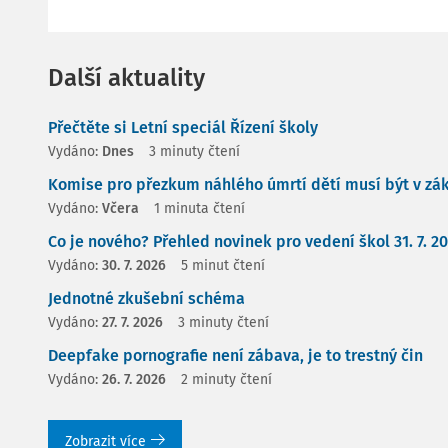
Další aktuality
Přečtěte si Letní speciál Řízení školy
Vydáno:
Dnes
3 minuty čtení
Komise pro přezkum náhlého úmrtí dětí musí být v zá
Vydáno:
Včera
1 minuta čtení
Co je nového? Přehled novinek pro vedení škol 31. 7. 2
Vydáno:
30. 7. 2026
5 minut čtení
Jednotné zkušební schéma
Vydáno:
27. 7. 2026
3 minuty čtení
Deepfake pornografie není zábava, je to trestný čin
Vydáno:
26. 7. 2026
2 minuty čtení
Zobrazit více