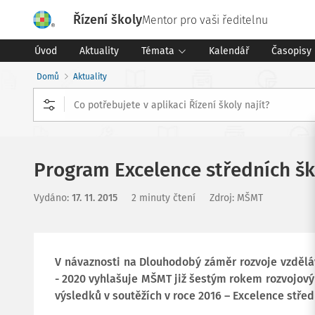
Řízení školy
Mentor pro vaši ředitelnu
Úvod
Aktuality
Témata
Kalendář
Časopisy
Domů
Aktuality
Program Excelence středních šk
Vydáno
:
17. 11. 2015
2 minuty čtení
Zdroj
:
MŠMT
V návaznosti na Dlouhodobý záměr rozvoje vzděláv
- 2020 vyhlašuje MŠMT již šestým rokem rozvojov
výsledků v soutěžích v roce 2016 – Excelence střed