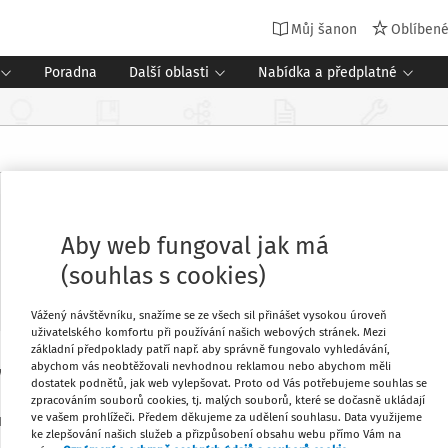
Můj šanon
Oblíben
Poradna
Další oblasti
Nabídka a předplatné
ol 2016
Aby web fungoval jak má
(souhlas s cookies)
Vážený návštěvníku, snažíme se ze všech sil přinášet vysokou úroveň
uživatelského komfortu při používání našich webových stránek. Mezi
základní předpoklady patří např. aby správně fungovalo vyhledávání,
abychom vás neobtěžovali nevhodnou reklamou nebo abychom měli
ání a vzdělávací soustavy na léta 2014
Oblíbené
dostatek podnětů, jak web vylepšovat. Proto od Vás potřebujeme souhlas se
ý program „Hodnocení žáků a škol podle
zpracováním souborů cookies, tj. malých souborů, které se dočasně ukládají
ve vašem prohlížeči. Předem děkujeme za udělení souhlasu. Data využijeme
ních škol 2016".
Stáhnout
ke zlepšování našich služeb a přizpůsobení obsahu webu přímo Vám na