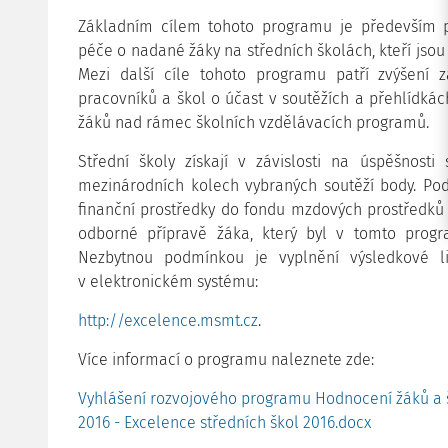
Základním cílem tohoto programu je především po
péče o nadané žáky na středních školách, kteří jsou
Mezi další cíle tohoto programu patří zvýšení
pracovníků a škol o účast v soutěžích a přehlídká
žáků nad rámec školních vzdělávacích programů.
Střední školy získají v závislosti na úspěšnosti
mezinárodních kolech vybraných soutěží body. Podl
finanční prostředky do fondu mzdových prostředků
odborné přípravě žáka, který byl v tomto prog
Nezbytnou podmínkou je vyplnění výsledkové li
v elektronickém systému:
http://excelence.msmt.cz
.
Více informací o programu naleznete zde:
Vyhlášení rozvojového programu Hodnocení žáků a š
2016 - Excelence středních škol 2016.docx