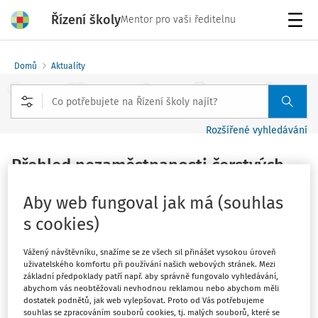
Řízení školy
Mentor pro vaši ředitelnu
Menu
Domů
Aktuality
Rozšířené vyhledávání
Přehled nezaměstnanosti čerstvých
absolventů oborů vzdělání s výučním
Aby web fungoval jak má (souhlas
listem
s cookies)
Vydáno
:
8. 7. 2026
1 minuta čtení
Vážený návštěvníku, snažíme se ze všech sil přinášet vysokou úroveň
Zdroj
:
Řízení školy, EDu.cz
uživatelského komfortu při používání našich webových stránek. Mezi
základní předpoklady patří např. aby správně fungovalo vyhledávání,
Ministerstvo školství zveřejnilo přehled
abychom vás neobtěžovali nevhodnou reklamou nebo abychom měli
dostatek podnětů, jak web vylepšovat. Proto od Vás potřebujeme
nezaměstnanosti čerstvých absolventů učebních oborů
souhlas se zpracováním souborů cookies, tj. malých souborů, které se