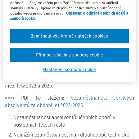
za období let 2022–2026. Data ukazují výrazné rozdíly
dočasně ukládají ve vašem prohlížeči. Předem děkujeme za udělení
souhlasu. Data využijeme ke zlepšování našich služeb a přizpůsobení
mezi kraji i jednotlivými skupinami oborů a potvrzují, že
obsahu webu přímo Vám na míru.
Oznámení o ochraně osobních údajů a
nejlepší uplatnění na trhu práce nacházejí absolventi
souborů cookie
technicky zaměřených profesí.
Zamítnout vše kromě nutných cookies
Data MŠMT potvrzují, že absolventi učebních oborů si stále
nejlépe hledají práci v technických profesích, zejména ve
Přijmout všechny soubory cookie
strojírenství, elektrotechnice a zdravotnictví. Naopak vyšší
nezaměstnanost dlouhodobě vykazují obory zaměřené na
Nastavení souborů cookie
obchod a služby. Současně je ve většině krajů patrný
postupný nárůst nezaměstnanosti čerstvých absolventů
mezi lety 2022 a 2026.
==>> PDF ke stažení:
Nezaměstnanost čerstvých
absolventů za období let 2022-2026
Nezaměstnanost absolventů učebních oborů v
posledních letech roste
Nejnižší nezaměstnanost mají dlouhodobě technické