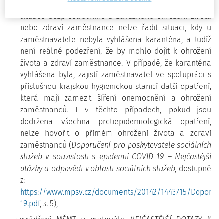
ze dne 13. 3. 2020; v němž se konstatuje, že mezi
situace bezprostředního a závažného ohrožení života
nebo zdraví zaměstnance nelze řadit situaci, kdy u
zaměstnavatele nebyla vyhlášena karanténa, a tudíž
není reálné podezření, že by mohlo dojít k ohrožení
života a zdraví zaměstnance. V případě, že karanténa
vyhlášena byla, zajistí zaměstnavatel ve spolupráci s
příslušnou krajskou hygienickou stanicí další opatření,
která mají zamezit šíření onemocnění a ohrožení
zaměstnanců. I v těchto případech, pokud jsou
dodržena všechna protiepidemiologická opatření,
nelze hovořit o přímém ohrožení života a zdraví
zaměstnanců (
Doporučení pro poskytovatele sociálních
služeb v souvislosti s epidemií COVID 19 – Nejčastější
otázky a odpovědi v oblasti sociálních služeb
, dostupné
z:
https://www.mpsv.cz/documents/20142/1443715/Doporuče
19.pdf
, s. 5),