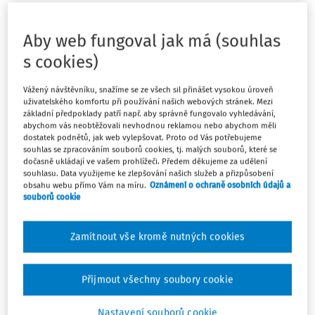
Odpověď
Aby web fungoval jak má (souhlas
Podle § 106 odst. 2 zákoníku práce má zaměstnanec právo
s cookies)
odmítnout výkon práce, o níž má důvodně za to, že
bezprostředně a závažným způsobem ohrožuje jeho život
Vážený návštěvníku, snažíme se ze všech sil přinášet vysokou úroveň
uživatelského komfortu při používání našich webových stránek. Mezi
nebo zdraví, popřípadě život nebo zdraví jiných fyzických
základní předpoklady patří např. aby správně fungovalo vyhledávání,
osob.
abychom vás neobtěžovali nevhodnou reklamou nebo abychom měli
dostatek podnětů, jak web vylepšovat. Proto od Vás potřebujeme
Proto je nutné vyhodnotit, zda zaměstnanec může mít
souhlas se zpracováním souborů cookies, tj. malých souborů, které se
dočasně ukládají ve vašem prohlížeči. Předem děkujeme za udělení
důvodně za to, že práce ve škole (při osobní přítomnosti
souhlasu. Data využijeme ke zlepšování našich služeb a přizpůsobení
všech pedagogů na poradě) bezprostředně a závažným
obsahu webu přímo Vám na míru.
Oznámení o ochraně osobních údajů a
souborů cookie
způsobem ohrožuje jeho život nebo zdraví, popřípadě život
nebo zdraví jiných fyzických osob.
Zamítnout vše kromě nutných cookies
V této souvislosti uvádím
materiál MPSV, a to
Doporučení pro poskytovatele
Přijmout všechny soubory cookie
sociálních služeb v souvislosti s epidemií COVID 19 –
Nejčastější otázky a odpovědi v oblasti sociálních služeb
Nastavení souborů cookie