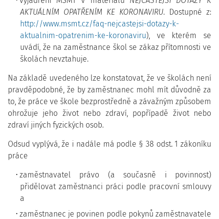
vyjádření MŠMT v materiálu
NEJČASTĚJŠÍ DOTAZY K
AKTUÁLNÍM OPATŘENÍM KE KORONAVIRU
. Dostupné z:
http://www.msmt.cz/faq-nejcastejsi-dotazy-k-
aktualnim-opatrenim-ke-koronaviru
), ve kterém se
uvádí, že na zaměstnance škol se zákaz přítomnosti ve
školách nevztahuje.
Na základě uvedeného lze konstatovat, že ve školách není
pravděpodobné, že by zaměstnanec mohl mít důvodně za
to, že práce ve škole bezprostředně a závažným způsobem
ohrožuje jeho život nebo zdraví, popřípadě život nebo
zdraví jiných fyzických osob.
Odsud vyplývá, že i nadále má podle § 38 odst. 1 zákoníku
práce
zaměstnavatel právo (a současně i povinnost)
přidělovat zaměstnanci práci podle pracovní smlouvy
a
zaměstnanec je povinen podle pokynů zaměstnavatele