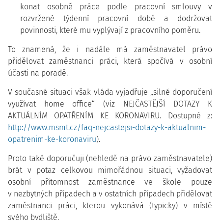
konat osobně práce podle pracovní smlouvy v
rozvržené týdenní pracovní době a dodržovat
povinnosti, které mu vyplývají z pracovního poměru.
To znamená, že i nadále má zaměstnavatel právo
přidělovat zaměstnanci práci, která spočívá v osobní
účasti na poradě.
V současné situaci však vláda vyjadřuje „silné doporučení
využívat home office“ (viz NEJČASTĚJŠÍ DOTAZY K
AKTUÁLNÍM OPATŘENÍM KE KORONAVIRU. Dostupné z:
http://www.msmt.cz/faq-nejcastejsi-dotazy-k-aktualnim-
opatrenim-ke-koronaviru
).
Proto také doporučuji (nehledě na právo zaměstnavatele)
brát v potaz celkovou mimořádnou situaci, vyžadovat
osobní přítomnost zaměstnance ve škole pouze
v nezbytných případech a v ostatních případech přidělovat
zaměstnanci práci, kterou vykonává (typicky) v místě
svého bydliště.