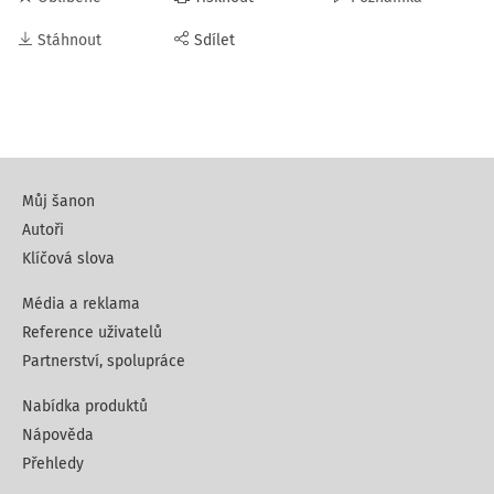
Stáhnout
Sdílet
Můj šanon
Autoři
Klíčová slova
Média a reklama
Reference uživatelů
Partnerství, spolupráce
Nabídka produktů
Nápověda
Přehledy