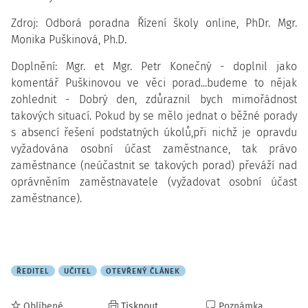
Zdroj: Odborá poradna Řízení školy online, PhDr. Mgr.
Monika Puškinová, Ph.D.
Doplnění: Mgr. et Mgr. Petr Konečný - doplnil jako
komentář Puškinovou ve věci porad...budeme to nějak
zohlednit - Dobrý den, zdůraznil bych mimořádnost
takových situací. Pokud by se mělo jednat o běžné porady
s absencí řešení podstatných úkolů,při nichž je opravdu
vyžadována osobní účast zaměstnance, tak právo
zaměstnance (neúčastnit se takových porad) převáží nad
oprávněním zaměstnavatele (vyžadovat osobní účast
zaměstnance).
ŘEDITEL
UČITEL
OTEVŘENÝ ČLÁNEK
Oblíbené
Tisknout
Poznámka