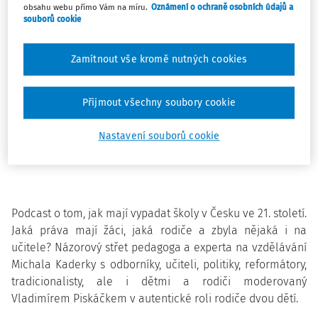
hranice je a jak ji nepřekročit? Mají a mohou učitelé
obsahu webu přímo Vám na míru.
Oznámení o ochraně osobních údajů a
žákům říkat, koho volí? Stačí, když budou děti vědět, že
souborů cookie
„komunismus byl svinstvo“, nebo by měly i vědět, proč?
Zamítnout vše kromě nutných cookies
Poslechněte si epizodu:
To ošklivé slovo politika. Jak o ní
učit ve školách?
Přijmout všechny soubory cookie
(Hosty Vladimíra Piskáčka a Michala Kaderky byla
předsedkyně Asociace učitelů občanské výchovy a
Nastavení souborů cookie
společenských věd Tereza Vodičková a ředitel Centra pro
demokratické učení Tomáš Hazlbauer.)
Podcast o tom, jak mají vypadat školy v Česku ve 21. století.
Jaká práva mají žáci, jaká rodiče a zbyla nějaká i na
učitele? Názorový střet pedagoga a experta na vzdělávání
Michala Kaderky s odborníky, učiteli, politiky, reformátory,
tradicionalisty, ale i dětmi a rodiči moderovaný
Vladimírem Piskáčkem v autentické roli rodiče dvou dětí.