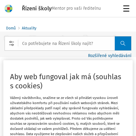
Řízení školy
Mentor pro vaši ředitelnu
Menu
Domů
Aktuality
Rozšířené vyhledávání
Patří politika do školy?
Aby web fungoval jak má (souhlas
Vydáno
:
14. 1. 2024
s cookies)
1 minuta čtení
Zdroj
:
9 let natvrdo
Vážený návštěvníku, snažíme se ze všech sil přinášet vysokou úroveň
uživatelského komfortu při používání našich webových stránek. Mezi
Podcast 9 let natvrdo
základní předpoklady patří např. aby správně fungovalo vyhledávání,
abychom vás neobtěžovali nevhodnou reklamou nebo abychom měli
dostatek podnětů, jak web vylepšovat. Proto od Vás potřebujeme
Zákon výslovně říká, že na školní půdu nepatří politická
souhlas se zpracováním souborů cookies, tj. malých souborů, které se
agitace. Jak je to ale s výchovou k občanství, jak tenká ta
dočasně ukládají ve vašem prohlížeči. Předem děkujeme za udělení
souhlasu. Data využijeme ke zlepšování našich služeb a přizpůsobení