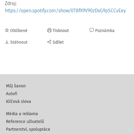
Zdroj:
https://open.spotify.com/show/0T8fX9V90zDxG9pSCCvEey
Oblíbené
Tisknout
Poznámka
Stáhnout
Sdílet
Můj šanon
Autoři
Klíčová slova
Média a reklama
Reference uživatelů
Partnerství, spolupráce