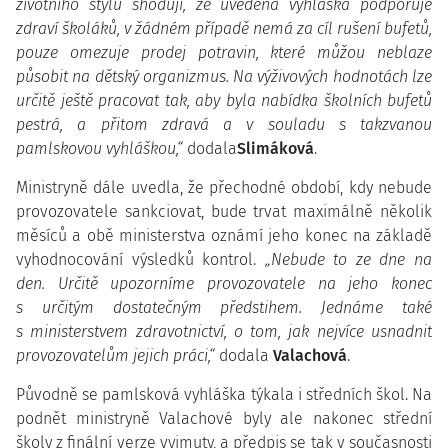
životního stylu shodují, že uvedena vyhláška podporuje
zdraví školáků, v žádném případě nemá za cíl rušení bufetů,
pouze omezuje prodej potravin, které můžou neblaze
působit na dětský organizmus. Na výživových hodnotách lze
určitě ještě pracovat tak, aby byla nabídka školních bufetů
pestrá, a přitom zdravá a v souladu s takzvanou
pamlskovou vyhláškou,“
dodala
Slimáková
.
Ministryně dále uvedla, že přechodné období, kdy nebude
provozovatele sankciovat, bude trvat maximálně několik
měsíců a obě ministerstva oznámí jeho konec na základě
vyhodnocování výsledků kontrol.
„Nebude to ze dne na
den. Určitě upozorníme provozovatele na jeho konec
s určitým dostatečným předstihem. Jednáme také
s ministerstvem zdravotnictví, o tom, jak nejvíce usnadnit
provozovatelům jejich práci,“
dodala
Valachová
.
Původně se pamlsková vyhláška týkala i středních škol. Na
podnět ministryně Valachové byly ale nakonec střední
školy z finální verze vyjmuty, a předpis se tak v současnosti