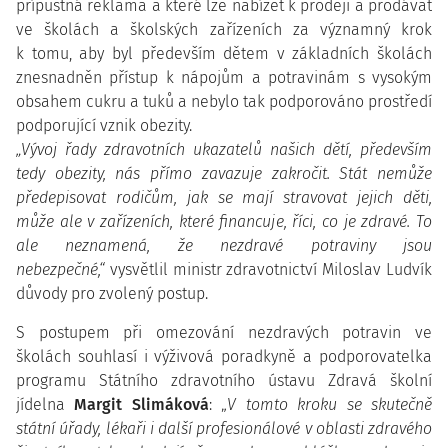
přípustná reklama a které lze nabízet k prodeji a prodávat
ve školách a školských zařízeních za významný krok
k tomu, aby byl především dětem v základních školách
znesnadněn přístup k nápojům a potravinám s vysokým
obsahem cukru a tuků a nebylo tak podporováno prostředí
podporující vznik obezity.
„Vývoj řady zdravotních ukazatelů našich dětí, především
tedy obezity, nás přímo zavazuje zakročit. Stát nemůže
předepisovat rodičům, jak se mají stravovat jejich děti,
může ale v zařízeních, které financuje, říci, co je zdravé. To
ale neznamená, že nezdravé potraviny jsou
nebezpečné,“
vysvětlil ministr zdravotnictví Miloslav Ludvík
důvody pro zvolený postup.
S postupem při omezování nezdravých potravin ve
školách souhlasí i výživová poradkyně a podporovatelka
programu Státního zdravotního ústavu Zdravá školní
jídelna
Margit Slimáková
: „
V tomto kroku se skutečně
státní úřady, lékaři i další profesionálové v oblasti zdravého