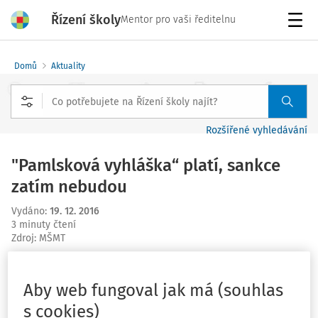
Řízení školy
Mentor pro vaši ředitelnu
Menu
Domů
Aktuality
Rozšířené vyhledávání
"Pamlsková vyhláška“ platí, sankce
zatím nebudou
Vydáno
:
19. 12. 2016
3 minuty čtení
Zdroj
:
MŠMT
Ministryně školství, mládeže a tělovýchovy Kateřina
Valachová se dohodla s ministrem zdravotnictví
Aby web fungoval jak má (souhlas
Miloslavem Ludvíkem na společném postupu při
s cookies)