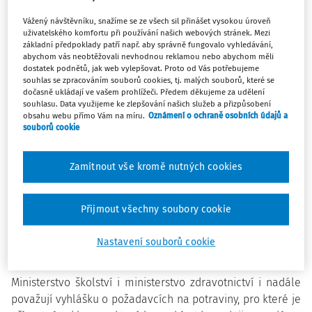
prosazování takzvané „pamlskové vyhlášky“. V průběhu
následujících měsíců přechodného období bude sice
Vážený návštěvníku, snažíme se ze všech sil přinášet vysokou úroveň
dodržování předpisu kontrolováno, nebudou ale
uživatelského komfortu při používání našich webových stránek. Mezi
základní předpoklady patří např. aby správně fungovalo vyhledávání,
udělovány sankce vůči provozovatelům zařízení, bude
abychom vás neobtěžovali nevhodnou reklamou nebo abychom měli
jim naopak poskytována metodická pomoc.
dostatek podnětů, jak web vylepšovat. Proto od Vás potřebujeme
souhlas se zpracováním souborů cookies, tj. malých souborů, které se
dočasně ukládají ve vašem prohlížeči. Předem děkujeme za udělení
„To znamená, že kontroloři budou na místě vysvětlovat
souhlasu. Data využijeme ke zlepšování našich služeb a přizpůsobení
obsahu webu přímo Vám na míru.
Oznámení o ochraně osobních údajů a
pracovníkům prodejen, bufetů a dalších zařízení, které
souborů cookie
konkrétní potraviny a z jakého důvodu jsou zakázané a
budou jim také navrhovat případná alternativní řešení. Jde
Zamítnout vše kromě nutných cookies
nám především o zdraví dětí, nikoli o zájmy
provozovatelů,“
uvedla k tomu ministryně
Valachová
a
pokračovala:
„Pokud ale kontrola objeví porušení jiných
Přijmout všechny soubory cookie
zákonů nebo závazných vyhlášek, bude, samozřejmě,
postupováno naprosto standardním způsobem,“
dodala
Nastavení souborů cookie
ministryně.
Ministerstvo školství i ministerstvo zdravotnictví i nadále
považují vyhlášku o požadavcích na potraviny, pro které je