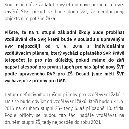
Současně může žadatel o vyšetření nově požádat o revizi
závěrů ŠPZ, pokud se bude domnívat, že neodpovídají
objektivním potížím žáka.
Píšete, že na 1. stupni základní školy bude probíhat
vzdělávání dle ŠVP, které bude v souladu s upraveným
RVP nejpozději od 1. 9. 2018 s individuálním
vzdělávacím plánem, který vychází z platného ŠVP. Právě
letopočet je pro nás důležitý, pokud máme do září
napsat alespoň pro první stupeň pro nás úplně nový ŠVP
podle upraveného RVP pro ZŠ. Dosud jsme měli ŠVP
vycházející z přílohy pro LMP.
Datum definitivního zrušení přílohy pro vzdělávání žáků s
LMP se bude odvíjet od vzdělávání žáků, kteří budou k 1. 9.
2016 na druhém stupni ZŠ- tedy 6. až případně 10. třída.
Podle přílohy se budou tito žáci nadále vzdělávat na
druhém stupni ZŠ, tedy nejpozději do roku 2021.