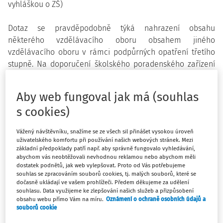
vyhláškou o ZŠ)
Dotaz se pravděpodobně týká nahrazení obsahu
některého vzdělávacího oboru obsahem jiného
vzdělávacího oboru v rámci podpůrných opatření třetího
stupně. Na doporučení školského poradenského zařízení
je možné například nahradit vzdělávací obsah druhého
cizího jazyka vzdělávacím obsahem prvního cizího jazyka
Aby web fungoval jak má (souhlas
nebo předmětem speciálně pedagogické péče či obsahem
s cookies)
tématu Člověk a svět práce.
Vážený návštěvníku, snažíme se ze všech sil přinášet vysokou úroveň
Pro žáky s přiznanými podpůrnými opatřeními
uživatelského komfortu při používání našich webových stránek. Mezi
spočívajícími v úpravě vzdělávacích obsahů může být v
základní předpoklady patří např. aby správně fungovalo vyhledávání,
abychom vás neobtěžovali nevhodnou reklamou nebo abychom měli
souladu s principy individualizace a diferenciace
dostatek podnětů, jak web vylepšovat. Proto od Vás potřebujeme
vzdělávání zařazována do IVP na doporučení ŠPZ
souhlas se zpracováním souborů cookies, tj. malých souborů, které se
speciálně pedagogická a pedagogická intervence. Počet
dočasně ukládají ve vašem prohlížeči. Předem děkujeme za udělení
souhlasu. Data využijeme ke zlepšování našich služeb a přizpůsobení
vyučovacích hodin předmětů speciálně pedagogické
obsahu webu přímo Vám na míru.
Oznámení o ochraně osobních údajů a
péče je v závislosti na stupni podpory stanoven
souborů cookie
prováděcím právním předpisem. Časová dotace na