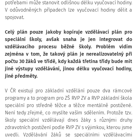
potřebami může stanovit odlišnou délku vyučovací hodiny.
V odůvodněných případech lze vyučovací hodiny dělit a
spojovat.
Celý plán pouze jakoby kopíruje vzdělávací plán pro
speciální školy, avšak snaha je jen integrovat do
vzdělávacího procesu běžné školy. Problém vidím
zejména v tom, že takový plán je nerealizovatelný při
počtu 30 žáků ve třídě, kdy každá třetina třídy bude mít
jiné výstupy vzdělávání, jinou délku vyučovací hodiny,
jiné předměty.
V ČR existují pro základní vzdělání pouze dva rámcové
programy a to program pro ZŠ RVP ZV a RVP základní škola
speciální pro středně těžce a těžce mentálně postižené.
Není tedy zřejmé, co myslíte vaším sdělením. Protože tzv.
školy speciální vzdělávají dnes žáky s různými druhy
zdravotních postižení podle RVP ZV s výjimkou, kterou jsme
uvedli. Vzdělávání žáků se speciálními vzdělávacími