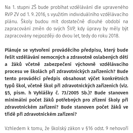
Na 1. stupni ZŠ bude probíhat vzdělávání dle upraveného
RVP ZV od 1. 9. 2016, s využitím individuálního vzdělávacího
plánu. Školy budou mít dostatečně dlouhé období na
zapracování změn do svých ŠVP, kdy úpravy by měly být
zapracovány nejpozději do dvou let, tedy do roku 2018.
Plánuje se vytvoření prováděcího předpisu, který bude
řešit vzdělávání nemocných a zdravotně oslabených dětí
a žáků včetně zabezpečení výchovně vzdělávacího
procesu ve školách při zdravotnických zařízeních? Bude
tento prováděcí předpis obsahovat výčet konkrétních
typů škol, včetně škol při zdravotnických zařízeních (viz.
§5, písm. h Vyhlášky č. 73/2005 Sb.)? Bude stanoven
minimální počet žáků potřebných pro zřízení školy při
zdravotnickém zařízení? Bude stanoven počet žáků ve
třídě při zdravotnickém zařízení?
Vzhledem k tomu, že školský zákon v §16 odst. 9 nehovoří