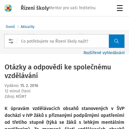
Řízení školy
Mentor pro vaši ředitelnu
Menu
Domů
Aktuality
Rozšířené vyhledávání
Otázky a odpovědi ke společnému
vzdělávání
Vydáno
:
15. 2. 2016
12 minut čtení
Zdroj
:
MŠMT
K úpravám vzdělávacích obsahů stanovených v ŠVP
dochází v IVP žáků s přiznanými podpůrnými opatřeními
od třetího stupně (týká se žáků s lehkým mentálním