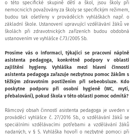
o této specifické skupině dětí a škol, jsou školy při
nemocnicích považovány za školy se specifickým režimem,
budou tak ošetřeny v prováděcích vyhláškách např. o
základní škole. Ustanovení upravující vzdělávání žáků ve
školách při zdravotnických zařízeních budou obdobná
ustanovením ve vyhlášce č.73/2005 Sb.
Prosíme vás o informaci, týkající se pracovní náplně
asistenta pedagoga, konkrétně podpory v oblasti
zajištění hygieny. Vyhláška mezi hlavní činnosti
asistenta pedagoga zařazuje nezbytnou pomoc žákům s
těžkým zdravotním postižením při sebeobsluze. Kdo
poskytne podporu při osobní hygieně (WC, mytí,
přebalování), pokud škola v této oblasti pomoc odmítá?
Rámcový obsah činností asistenta pedagoga je uveden v
prováděcí vyhlášce č. 27/2016 Sb., o vzdělávání žáků se
speciálními vzdělávacími potřebami a vzdělávání žáků
nadaných, v § 5. Vyhláška hovoří o nezbytné pomoci při