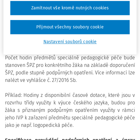
předměty speciálně pedagogické péče je poskytována z
Zamítnout vše kromě nutných cookies
disponibilní časové dotace. Prosím o praktický příklad,
které hodiny v rámci výuky budou nahrazeny předměty
Přijmout všechny soubory cookie
speciálně pedagogické péče. Budou na ně docházet děti
např. místo matematiky nebo budou zde odpoledne tyto
Nastavení souborů cookie
předměty pro žáky zařazeny "navíc"?
Počet hodin předmětů speciálně pedagogické péče bude
stanoven ŠPZ pro konkrétního žáka na základě doporučení
ŠPZ, podle stupně podpůrných opatření. Více informací lze
nalézt ve vyhlášce č. 27/2016 Sb.
Příklad: Hodiny z disponibilní časové dotace, které jsou v
rozvrhu třídy využity k výuce českého jazyka, budou pro
žáka s přiznaným podpůrným opatřením využity v rámci
jeho IVP k zařazení předmětu speciálně pedagogické péče
jako je např. logopedická péče.