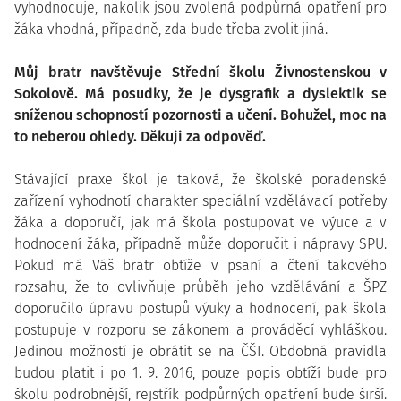
vyhodnocuje, nakolik jsou zvolená podpůrná opatření pro
žáka vhodná, případně, zda bude třeba zvolit jiná.
Můj bratr navštěvuje Střední školu Živnostenskou v
Sokolově. Má posudky, že je dysgrafik a dyslektik se
sníženou schopností pozornosti a učení. Bohužel, moc na
to neberou ohledy. Děkuji za odpověď.
Stávající praxe škol je taková, že školské poradenské
zařízení vyhodnotí charakter speciální vzdělávací potřeby
žáka a doporučí, jak má škola postupovat ve výuce a v
hodnocení žáka, případně může doporučit i nápravy SPU.
Pokud má Váš bratr obtíže v psaní a čtení takového
rozsahu, že to ovlivňuje průběh jeho vzdělávání a ŠPZ
doporučilo úpravu postupů výuky a hodnocení, pak škola
postupuje v rozporu se zákonem a prováděcí vyhláškou.
Jedinou možností je obrátit se na ČŠI. Obdobná pravidla
budou platit i po 1. 9. 2016, pouze popis obtíží bude pro
školu podrobnější, rejstřík podpůrných opatření bude širší.