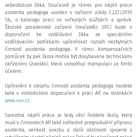
sebeobsluze žáka. Současně je rámec pro náplň práce
asistenta pedagoga uveden v nařízení vlády č.222/2010
Sb., o katalogu prací ve veřejných službách a správě.
Školské poradenské zařízení (nejčastěji SPC) bude v
doporučení ke vzdělávání žáka se speciálními
vzdělávacími potřebami upřesňovat rozsah nezbytných
činností asistenta pedagoga. V rámci kompenzačních
pomůcek by pak škola mohla být dovybavena technickými
zařízeními (zvedák), která usnadňují manipulaci za tímto
účelem.
Upřesnění k obsahu činností asistenta pedagoga najdete
také v metodickém doporučení k práci AP, na stránkách
www.nuv.cz
.
Samotná náplň práce je tedy věcí ředitele školy, který
musí v činnostech AP také zohlednit pregraduální přípravu
asistenta, velikost úvazku a další okolnosti spojené s