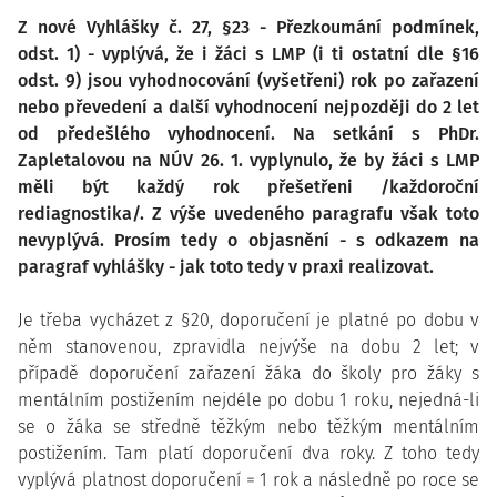
Z nové Vyhlášky č. 27, §23 - Přezkoumání podmínek,
odst. 1) - vyplývá, že i žáci s LMP (i ti ostatní dle §16
odst. 9) jsou vyhodnocování (vyšetřeni) rok po zařazení
nebo převedení a další vyhodnocení nejpozději do 2 let
od předešlého vyhodnocení. Na setkání s PhDr.
Zapletalovou na NÚV 26. 1. vyplynulo, že by žáci s LMP
měli být každý rok přešetřeni /každoroční
rediagnostika/. Z výše uvedeného paragrafu však toto
nevyplývá. Prosím tedy o objasnění - s odkazem na
paragraf vyhlášky - jak toto tedy v praxi realizovat.
Je třeba vycházet z §20, doporučení je platné po dobu v
něm stanovenou, zpravidla nejvýše na dobu 2 let; v
případě doporučení zařazení žáka do školy pro žáky s
mentálním postižením nejdéle po dobu 1 roku, nejedná-li
se o žáka se středně těžkým nebo těžkým mentálním
postižením. Tam platí doporučení dva roky. Z toho tedy
vyplývá platnost doporučení = 1 rok a následně po roce se