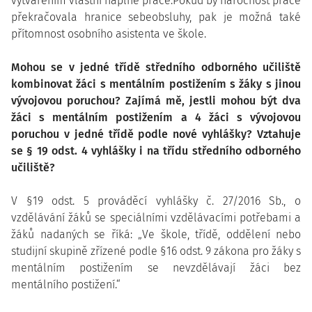
vytvářením vlastní náplně práce.Pokud by náročnost práce
překračovala hranice sebeobsluhy, pak je možná také
přítomnost osobního asistenta ve škole.
Mohou se v jedné třídě středního odborného učiliště
kombinovat žáci s mentálním postižením s žáky s jinou
vývojovou poruchou? Zajímá mě, jestli mohou být dva
žáci s mentálním postižením a 4 žáci s vývojovou
poruchou v jedné třídě podle nové vyhlášky? Vztahuje
se § 19 odst. 4 vyhlášky i na třídu středního odborného
učiliště?
V §19 odst. 5 prováděcí vyhlášky č. 27/2016 Sb., o
vzdělávání žáků se speciálními vzdělávacími potřebami a
žáků nadaných se říká: „Ve škole, třídě, oddělení nebo
studijní skupině zřízené podle §16 odst. 9 zákona pro žáky s
mentálním postižením se nevzdělávají žáci bez
mentálního postižení.“