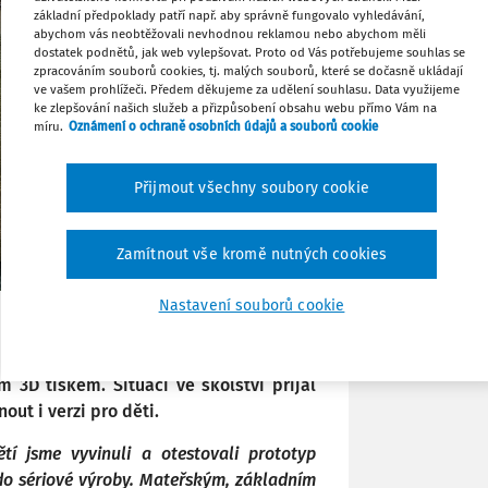
základní předpoklady patří např. aby správně fungovalo vyhledávání,
abychom vás neobtěžovali nevhodnou reklamou nebo abychom měli
Tisknout
dostatek podnětů, jak web vylepšovat. Proto od Vás potřebujeme souhlas se
zpracováním souborů cookies, tj. malých souborů, které se dočasně ukládají
ve vašem prohlížeči. Předem děkujeme za udělení souhlasu. Data využijeme
ke zlepšování našich služeb a přizpůsobení obsahu webu přímo Vám na
Sdílet
míru.
Oznámení o ochraně osobních údajů a souborů cookie
Poznámka
Přijmout všechny soubory cookie
Zamítnout vše kromě nutných cookies
Nastavení souborů cookie
o pracovníky integrovaných záchranných
 3D tiskem. Situaci ve školství přijal
out i verzi pro děti.
ětí jsme vyvinuli a otestovali prototyp
 do sériové výroby. Mateřským, základním