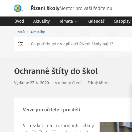
Řízení školy
Mentor pro vaši ředitelnu
Úvod
Aktuality
Témata
Kalendář
Časopisy
Domů
Aktuality
Ochranné štíty do škol
Vydáno
:
27. 4. 2020
4 minuty čtení
Zdroj
:
Mifer
Verze pro učitele i pro děti
V reakci na rozhodnutí vlády