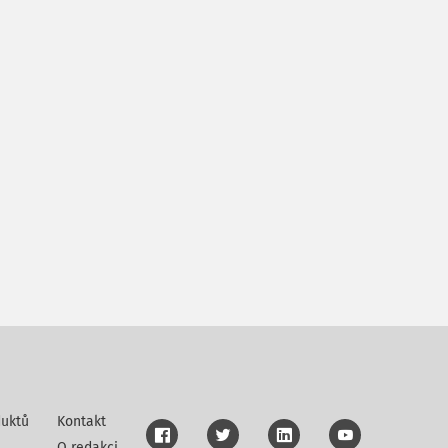
uktů
Kontakt
O redakci