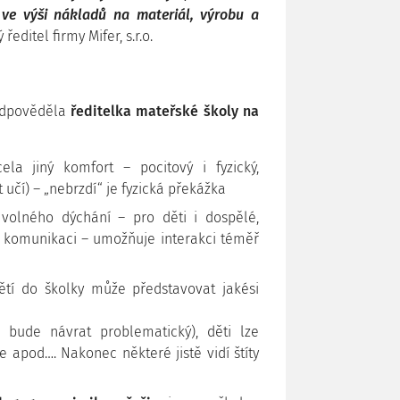
. ve výši nákladů na materiál, výrobu a
editel firmy Mifer, s.r.o.
odpověděla
ředitelka mateřské školy na
ela jiný komfort – pocitový i fyzický,
 učí) – „nebrzdí“ je fyzická překážka
 volného dýchání – pro děti i dospělé,
, komunikaci – umožňuje interakci téměř
tí do školky může představovat jakési
bude návrat problematický), děti lze
 apod…. Nakonec některé jistě vidí štíty