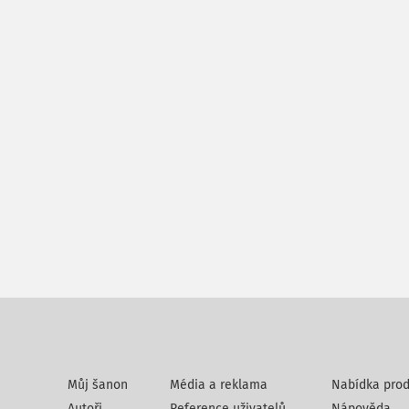
Můj šanon
Média a reklama
Nabídka prod
Autoři
Reference uživatelů
Nápověda