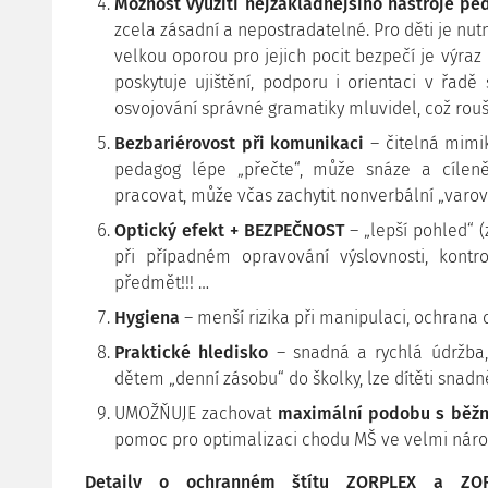
Možnost využití nejzákladnějšího nástroje pe
zcela zásadní a nepostradatelné. Pro děti je nut
velkou oporou pro jejich pocit bezpečí je výraz
poskytuje ujištění, podporu i orientaci v řadě
osvojování správné gramatiky mluvidel, což rou
Bezbariérovost při komunikaci
– čitelná mimi
pedagog lépe „přečte“, může snáze a cíleně
pracovat, může včas zachytit nonverbální „varovn
Optický efekt + BEZPEČNOST
– „lepší pohled“ 
při případném opravování výslovnosti, kontr
předmět!!! …
Hygiena
– menší rizika při manipulaci, ochrana o
Praktické hledisko
– snadná a rychlá údržba,
dětem „denní zásobu“ do školky, lze dítěti snadně
UMOŽŇUJE zachovat
maximální podobu s běžn
pomoc pro optimalizaci chodu MŠ ve velmi nároč
Detaily o ochranném štítu ZORPLEX a ZOR