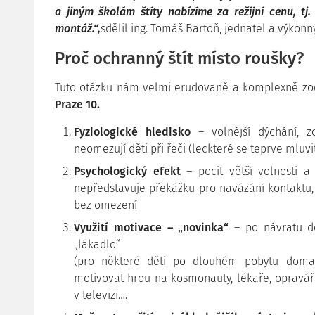
a jiným školám štíty nabízíme za režijní cenu, tj
montáž.“
,
sdělil ing. Tomáš Bartoň, jednatel a výkonný ř
Proč ochranný štít místo roušky?
Tuto otázku nám velmi erudovaně a komplexně z
Praze 10.
Fyziologické hledisko
– volnější dýchání, zc
neomezují děti při řeči (leckteré se teprve mluvit
Psychologický efekt
– pocit větší volnosti a
nepředstavuje překážku pro navázání kontaktu
bez omezení
Využití motivace – „novinka“
– po návratu dě
„lákadlo“
(pro některé děti po dlouhém pobytu doma 
motivovat hrou na kosmonauty, lékaře, opraváře
v televizi….