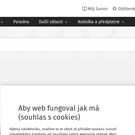
Můj šanon
Oblíben
Poradna
Další oblasti
Nabídka a předplatné
Aby web fungoval jak má
Oblíbené
(souhlas s cookies)
Vážený návštěvníku, snažíme se ze všech sil přinášet vysokou úroveň
Stáhnout
uživatelského komfortu při používání našich webových stránek. Mezi