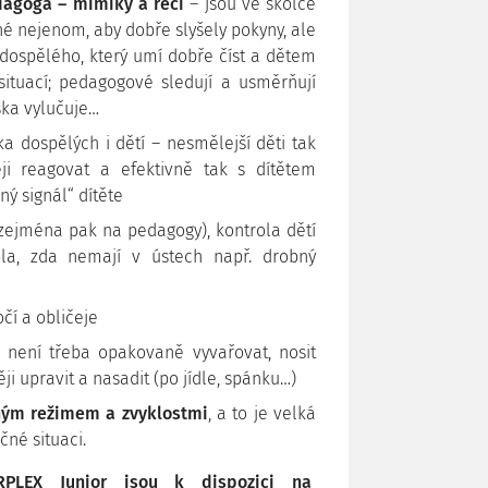
dagoga – mimiky a řeči
– jsou ve školce
né nejenom, aby dobře slyšely pokyny, ale
 dospělého, který umí dobře číst a dětem
 situací; pedagogové sledují a usměrňují
ška vylučuje…
ka dospělých i dětí – nesmělejší děti tak
ji reagovat a efektivně tak s dítětem
ý signál“ dítěte
(zejména pak na pedagogy), kontrola dětí
ola, zda nemají v ústech např. drobný
čí a obličeje
 není třeba opakovaně vyvařovat, nosit
ji upravit a nasadit (po jídle, spánku…)
ým režimem a zvyklostmi
, a to je velká
né situaci.
PLEX Junior jsou k dispozici na