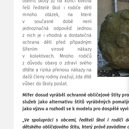
otevřít školy již na konci května
řeší ředitelé škol i rodiče dětí
mnoho otázek, na které
v současné době není
jednoznačná odpověď. Jednou
z nich je i vhodná a dostatečná
ochrana dětí před případným
šířením virové nákazy
v kolektivech. Mnoho rodičů
z důvodu obavy o zdraví svého
dítěte a rizika přenosu nákazy na
další členy rodiny zvažují, zda dítě
vůbec do školy poslat.
Mifer dosud vyráběl ochranné obličejové štíty pr
služeb jako alternativu štítů vyráběných pomalým
jako výzvu a rozhodl se k modelu pro dospělé vyvin
„Ve spolupráci s obcemi, řediteli škol i rodiči d
dětského obličejového štítu, který právě zavádíme