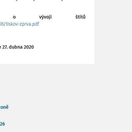
áva o vývoji štítů
6/tiskov-zprva.pdf
ne 27. dubna 2020
koně
026