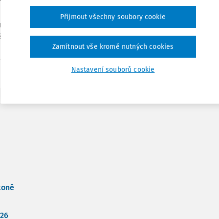
Přijmout všechny soubory cookie
Tisknout
upněno v sobotu 1. února 2014 od 10.00
tálu
pjz.cermat.cz
.
Zamítnout vše kromě nutných cookies
Sdílet
+
zde.
Nastavení souborů cookie
Poznámka
koně
026