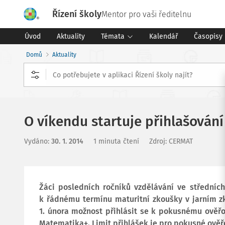
Řízení školy
Mentor pro vaši ředitelnu
Úvod
Aktuality
Témata
Kalendář
Časopisy
Domů
Aktuality
O víkendu startuje přihlašová
Vydáno
:
30. 1. 2014
1 minuta čtení
Zdroj
:
CERMAT
Žáci posledních ročníků vzdělávání ve středních
k řádnému termínu maturitní zkoušky v jarním 
1. února možnost přihlásit se k pokusnému ověř
Matematika+. Limit přihlášek je pro pokusné ověř