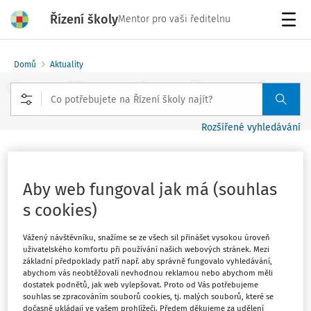
Řízení školy
Mentor pro vaši ředitelnu
Menu
Domů
Aktuality
Rozšířené vyhledávání
Novela školského zákona
Aby web fungoval jak má (souhlas
Vydáno
:
11. 11. 2012
1 minuta čtení
s cookies)
Zdroj
:
MŠMT
Vážený návštěvníku, snažíme se ze všech sil přinášet vysokou úroveň
Ve Sbírce zákonů byla pod č. 370/2012 Sb. vyhlášena
uživatelského komfortu při používání našich webových stránek. Mezi
novela školského zákona upravující nová pravidla
základní předpoklady patří např. aby správně fungovalo vyhledávání,
maturitních zkoušek. Pod č. 371/2012 Sb. vyšla také
abychom vás neobtěžovali nevhodnou reklamou nebo abychom měli
dostatek podnětů, jak web vylepšovat. Proto od Vás potřebujeme
novela vyhlášky č. 177/2009 Sb., o bližších podmínkách
souhlas se zpracováním souborů cookies, tj. malých souborů, které se
ukončování vzdělávání ve středních školách maturitní
dočasně ukládají ve vašem prohlížeči. Předem děkujeme za udělení