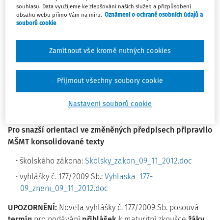
souhlasu. Data využijeme ke zlepšování našich služeb a přizpůsobení
zkouškou.
obsahu webu přímo Vám na míru.
Oznámení o ochraně osobních údajů a
souborů cookie
Oba předpisy nabývají účinnosti 9. listopadu 2012.
Výjimkou jsou pouze části novely školského zákona týkající
Zamítnout vše kromě nutných cookies
se podílu obcí na financování základních škol, které
vzhledem k souvislosti se změnami v rozpočtovém určení
Přijmout všechny soubory cookie
daní nabývají účinnosti až od 1. ledna 2013.
Nastavení souborů cookie
Text příslušné částky Sbírky zákonů:
sb0139-2012.pdf
Pro snazší orientaci ve změněných předpisech připravilo
MŠMT konsolidované texty
školského zákona:
Skolsky_zakon_09_11_2012.doc
vyhlášky č. 177/2009 Sb.:
Vyhlaska_177-
09_zneni_09_11_2012.doc
UPOZORNĚNÍ:
Novela vyhlášky č. 177/2009 Sb. posouvá
termín
pro podávání
přihlášek
k maturitní zkoušce
žáky