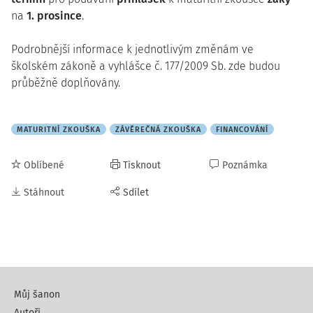
na
1. prosince
.
Podrobnější informace k jednotlivým změnám ve
školském zákoně a vyhlášce č. 177/2009 Sb. zde budou
průběžně doplňovány.
MATURITNÍ ZKOUŠKA
ZÁVĚREČNÁ ZKOUŠKA
FINANCOVÁNÍ
Oblíbené
Tisknout
Poznámka
Stáhnout
Sdílet
Můj šanon
Autoři