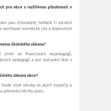
ých pro obce s rozšířenou působností v
o jsou zřizovatelé, ředitelé či sociální
a navrhovat realistické cíle a doporučení
ovelou školského zákona?
tí změn ve financování nepedagogů,
iálních pedagogů a pro slučování škol s
olského zákona obce?
klade nové nároky na jejich rozpočty a
 a plánování těchto pozic.