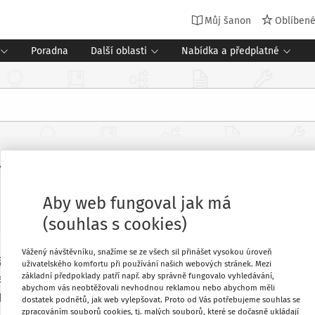
Můj šanon
Oblíben
Poradna
Další oblasti
Nabídka a předplatné
ORP. Jak se daří vzdělávání?
Aby web fungoval jak má
(souhlas s cookies)
Vážený návštěvníku, snažíme se ze všech sil přinášet vysokou úroveň
šechny obce s rozšířenou působností v
Oblíbené
uživatelského komfortu při používání našich webových stránek. Mezi
základní předpoklady patří např. aby správně fungovalo vyhledávání,
škané hodiny, výsledky v přijímacích
abychom vás neobtěžovali nevhodnou reklamou nebo abychom měli
 psychologů nebo sociální problémy v
dostatek podnětů, jak web vylepšovat. Proto od Vás potřebujeme souhlas se
Stáhnout
zpracováním souborů cookies, tj. malých souborů, které se dočasně ukládají