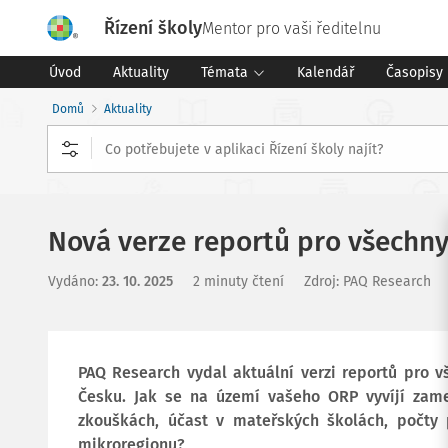
Řízení školy
Mentor pro vaši ředitelnu
Úvod
Aktuality
Témata
Kalendář
Časopisy
Domů
Aktuality
Nová verze reportů pro všechny 
Vydáno
:
23. 10. 2025
2 minuty čtení
Zdroj
:
PAQ Research
PAQ Research vydal aktuální verzi reportů pro v
Česku. Jak se na území vašeho ORP vyvíjí zame
zkouškách, účast v mateřských školách, počty
mikroregionu?