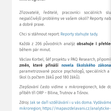
Zřizovatelé, ředitelé, pracovníci sociálních 
nejpalčivější problémy ve vašem okolí?
Reporty nabí
a dobré praxe.
Chci si stáhnout report:
Reporty stahujte tady
.
Každá z 206 původních analýz
obsahuje i přehle
během pár minut.
Václav Korbel, šéf projektu v PAQ Research, připom
změn, které přináší
novela školského zákona
parametrizované pozice psychologů, speciálních a
škol (s počtem žáků pod 180 žáků).
Zlepšování často vidíme v mikroregionech, kde do
příběh tří ORP – Bílina, Trutnov a Tišnov.
Zdroj:
Jak se daří vzdělávání i u vás doma. Vydávám
mikroregion
;
https://mapavzdelavani.cz/analyticke