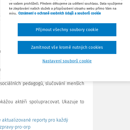
ve vašem prohlížeči. Předem děkujeme za udělení souhlasu. Data využijeme
ke zlepšování našich služeb a přizpůsobení obsahu webu přímo Vám na
Tisknout
míru.
Oznámení o ochraně osobních údajů a souborů cookie
služeb či neziskové organizace! Znáte
zí i realistické cíle a přehled doporučení
Přijmout všechny soubory cookie
Sdílet
Zamítnout vše kromě nutných cookies
Poznámka
dné shrnutí
, které si každý může projít
Nastavení souborů cookie
íná, že
reporty pomáhají i se zvládnutím
, jako např. financování nepedagogů,
 sociálních pedagogů, slučování menších
kážou aktéři spolupracovat. Ukazuje to
e aktualizované reporty pro každý
-zpravy-pro-orp