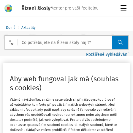
Řízení školy
Mentor pro vaši ředitelnu
Menu
Domů
Aktuality
Rozšířené vyhledávání
Na ukrajinské asistenty dostanou
školy 218 milionů
Aby web fungoval jak má (souhlas
s cookies)
Vydáno
:
29. 1. 2023
1 minuta čtení
Zdroj
:
MŠMT
Vážený návštěvníku, snažíme se ze všech sil přinášet vysokou úroveň
uživatelského komfortu při používání našich webových stránek. Mezi
základní předpoklady patří např. aby správně fungovalo vyhledávání,
Prostřednictvím krajských úřadů bude v souvislosti s
abychom vás neobtěžovali nevhodnou reklamou nebo abychom měli
financováním pozic ukrajinských asistentů pedagoga ve
dostatek podnětů, jak web vylepšovat. Proto od Vás potřebujeme
souhlas se zpracováním souborů cookies, tj. malých souborů, které se
veřejných školách na období leden-srpen 2023
dočasně ukládají ve vašem prohlížeči. Předem děkujeme za udělení