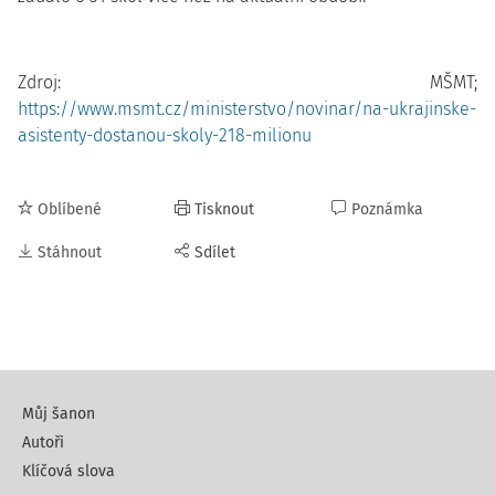
Zdroj: MŠMT;
https://www.msmt.cz/ministerstvo/novinar/na-ukrajinske-
asistenty-dostanou-skoly-218-milionu
Oblíbené
Tisknout
Poznámka
Stáhnout
Sdílet
Můj šanon
Autoři
Klíčová slova