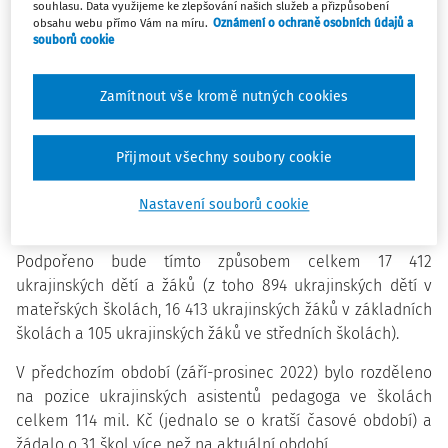
rozděleno cca 218 milionů korun. Bude tak podpořeno
souhlasu. Data využijeme ke zlepšování našich služeb a přizpůsobení
celkem 552 škol ze všech krajů, přičemž největší objem
obsahu webu přímo Vám na míru.
Oznámení o ochraně osobních údajů a
souborů cookie
prostředků směřuje do Prahy a Středočeského kraje.
Zamítnout vše kromě nutných cookies
Výše přidělených finančních prostředků vyplývá z výsledků
mimořádného šetření, které se ve školách uskutečnilo ve
dnech 16. - 20. 1. 2023. V rámci tohoto šetření mohly školy
Přijmout všechny soubory cookie
nárokovat finanční prostředky, pokud splňovaly předem
daná kritéria (minimální počty ukrajinských dětí a žáků
Nastavení souborů cookie
integrovaných v běžných třídách).
Podpořeno bude tímto způsobem celkem 17 412
ukrajinských dětí a žáků (z toho 894 ukrajinských dětí v
mateřských školách, 16 413 ukrajinských žáků v základních
školách a 105 ukrajinských žáků ve středních školách).
V předchozím období (září-prosinec 2022) bylo rozděleno
na pozice ukrajinských asistentů pedagoga ve školách
celkem 114 mil. Kč (jednalo se o kratší časové období) a
žádalo o 31 škol více než na aktuální období.