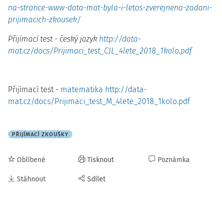
na-strance-www-data-mat-byla-i-letos-zverejnena-zadani-
prijimacich-zkousek/
Přijímací test - český jazyk
http://data-
mat.cz/docs/Prijimaci_test_CJL_4lete_2018_1kolo.pdf
Přijímací test -
matematika http://data-
mat.cz/docs/Prijimaci_test_M_4lete_2018_1kolo.pdf
PŘIJÍMACÍ ZKOUŠKY
Oblíbené
Tisknout
Poznámka
Stáhnout
Sdílet