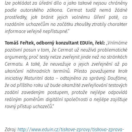
lze pokládat za úřední dílo a jako takové nejsou chráněny
podle autorského zákona. Cermat tudíž nemá žádné
prostředky, jak bránit jejich volnému šíření poté, co
rozdáním uchazečům na začátku zkoušky ztratily charakter
informace veřejně nepřístupné.“
Tomáš Feřtek, odborný konzultant EDUin, řekl:
„Vnímáme
pozitivní posun v tom, že Cermat už neužívá problematické
argumenty, proč testy nelze zveřejnit jinde než na stránkách
Cermatu. A také, že neuvažuje o jejich zveřejnění až po
ukončení náhradních termínů. Přesto považujeme krok
iniciativy Maturitní data – odtajněno za správný. Doufáme,
že od příštího roku už bude okamžité zveřejňování testových
zadání zavedeným postupem, protože nejlépe odpovídá
reálným poměrům digitální společnosti a nejlépe zajišťuje
rovný přístup uchazečů.“
Zdroj:
http://www.eduin.cz/tiskove-zpravy/tiskova-zprava-