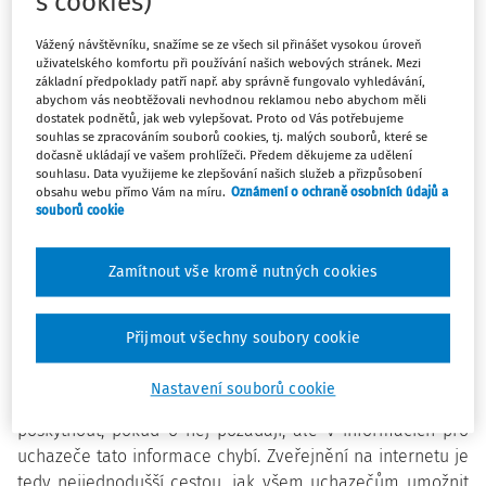
s cookies)
dubna. Na rozdíl od loňského roku toto rozhodnutí
nezdůvodňuje. Iniciativa
Maturitní data –
Vážený návštěvníku, snažíme se ze všech sil přinášet vysokou úroveň
odtajněno
zveřejnila na svých stránkách přijímací testy
uživatelského komfortu při používání našich webových stránek. Mezi
základní předpoklady patří např. aby správně fungovalo vyhledávání,
prvního kola ihned po jejich vyplnění, protože pozdní
abychom vás neobtěžovali nevhodnou reklamou nebo abychom měli
zveřejnění podle ní zvýhodňuje žáky, jejichž rodiče
dostatek podnětů, jak web vylepšovat. Proto od Vás potřebujeme
využili zákonnou možnost vyžádat si kopie zadání přímo
souhlas se zpracováním souborů cookies, tj. malých souborů, které se
dočasně ukládají ve vašem prohlížeči. Předem děkujeme za udělení
ve škole v rámci nahlížení do spisu. Okamžité zveřejnění
souhlasu. Data využijeme ke zlepšování našich služeb a přizpůsobení
tedy zajišťuje rovnoprávné postavení všech uchazečů.
obsahu webu přímo Vám na míru.
Oznámení o ochraně osobních údajů a
souborů cookie
Cermat v rámci loňské debaty o zveřejňování testových
Zamítnout vše kromě nutných cookies
zadání argumentoval, že o autorské dílo, k jehož užití je
třeba získat souhlas Cermatu. Letos už tuto argumentaci
nepoužívá a ze samotných testových zadání tato
Přijmout všechny soubory cookie
formulace zmizela. Neuvedl jediný důvod, proč testová
zadání nezveřejnil ihned po vyplnění testů uchazeči o
Nastavení souborů cookie
studium. Školy sice mají povinnost žákům zadání
poskytnout, pokud o něj požádají, ale v informacích pro
uchazeče tato informace chybí. Zveřejnění na internetu je
tedy nejjednodušší cestou, jak všem uchazečům umožnit