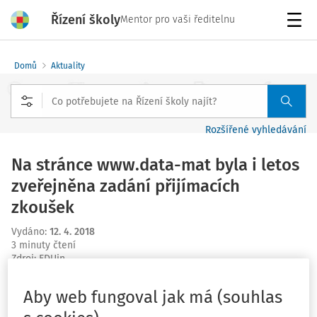
Řízení školy
Mentor pro vaši ředitelnu
Menu
Domů
Aktuality
Rozšířené vyhledávání
Na stránce www.data-mat byla i letos
zveřejněna zadání přijímacích
zkoušek
Vydáno
:
12. 4. 2018
3 minuty čtení
Zdroj
:
EDUin
Cermat na svých stránkách uvádí, že zadání letošních
Aby web fungoval jak má (souhlas
přijímacích testů zveřejní po druhém kole, tedy 16. a 17.