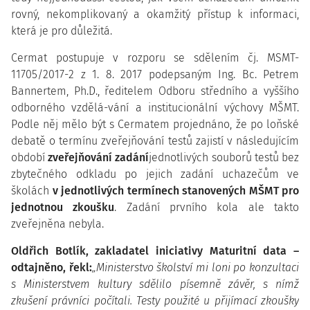
rovný, nekomplikovaný a okamžitý přístup k informaci,
která je pro důležitá.
Cermat postupuje v rozporu se sdělením čj. MSMT-
11705/2017-2 z 1. 8. 2017 podepsaným Ing. Bc. Petrem
Bannertem, Ph.D., ředitelem Odboru středního a vyššího
odborného vzdělá-vání a institucionální výchovy MŠMT.
Podle něj mělo být s Cermatem projednáno, že po loňské
debatě o termínu zveřejňování testů zajistí v následujícím
období
zveřejňování zadání
jednotlivých souborů testů bez
zbytečného odkladu po jejich zadání uchazečům ve
školách
v jednotlivých termínech stanovených MŠMT pro
jednotnou zkoušku
. Zadání prvního kola ale takto
zveřejněna nebyla.
Oldřich Botlík, zakladatel iniciativy Maturitní data –
odtajněno, řekl:
„Ministerstvo školství mi loni po konzultaci
s Ministerstvem kultury sdělilo písemně závěr, s nímž
zkušení právníci počítali. Testy použité u přijímací zkoušky