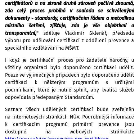
certifikátorů a na straně druhé zároveň pečlivě zkoumá, 
zda celý proces probíhá v souladu se schválenými 
dokumenty - standardy, certifikačním řádem a metodikou 
místního šetření, zjišťuje, zda je vše objektivní a 
transparentní,
“ 
sděluje Vladimír Sklenář, předseda 
Výboru pro udělování certifikací z oddělení prevence a 
speciálního vzdělávání na MŠMT.
I když je certifikační proces pro žadatele náročný, u 
většiny organizací bylo doporučeno certifikaci udělit. 
Pouze ve výjimečných případech bylo doporučeno udělit 
certifikaci k některým programům s určitými 
podmínkami, které je nutné splnit, aby kvalita služeb 
odpovídala předepsaným Standardům.
Seznam všech udělených certifikací bude zveřejněn 
na internetových stránkách NÚV. Podrobnější informace 
k certifikacím programů primární prevence jsou 
dostupné na webových stránkách: 