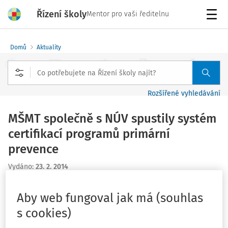
Řízení školy
Mentor pro vaši ředitelnu
Menu
Domů
Aktuality
Rozšířené vyhledávání
MŠMT společně s NÚV spustily systém
certifikací programů primární
prevence
Vydáno
:
23. 2. 2014
3 minuty čtení
Zdroj
:
MŠMT
Aby web fungoval jak má (souhlas
V průběhu roku 2013 byl z pověření MŠMT obnoven
s cookies)
systém certifikací a ověřování kvality poskytovatelů