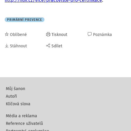
http://nuv.cz/vice/pracoviste-pro-certifikace
.
PRIMÁRNÍ PREVENCE
Oblíbené
Tisknout
Poznámka
Stáhnout
Sdílet
Můj šanon
Autoři
Klíčová slova
Média a reklama
Reference uživatelů