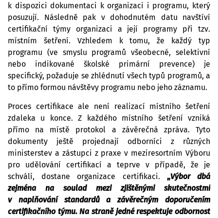
k dispozici dokumentaci k organizaci i programu, který 
posuzují. Následně pak v dohodnutém datu navštíví 
certifikační týmy organizaci a její programy při tzv. 
místním šetření. Vzhledem k tomu, že každý typ 
programu (ve smyslu programů všeobecné, selektivní 
nebo indikované školské primární prevence) je 
specifický, požaduje se zhlédnutí všech typů programů, a 
to přímo formou návštěvy programu nebo jeho záznamu.
Proces certifikace ale není realizací místního šetření 
zdaleka u konce. Z každého místního šetření vzniká 
přímo na místě protokol a závěrečná zpráva. Tyto 
dokumenty ještě projednají odborníci z různých 
ministerstev a zástupci z praxe v meziresortním Výboru 
pro udělování certifikací a teprve v případě, že je 
schválí, dostane organizace certifikaci. 
„
Výbor dbá 
zejména na soulad mezi zjištěnými skutečnostmi 
v naplňování standardů a závěrečným doporučením 
certifikačního týmu. Na straně jedné respektuje odbornost 