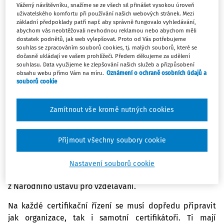
programů školské primární prevence zaměřený nejen na
Vážený návštěvníku, snažíme se ze všech sil přinášet vysokou úroveň
uživatelského komfortu při používání našich webových stránek. Mezi
protidrogovou prevenci, ale i na primární prevenci
základní předpoklady patří např. aby správně fungovalo vyhledávání,
všech dalších forem rizikového chování, do kterého
abychom vás neobtěžovali nevhodnou reklamou nebo abychom měli
spadá např. záškoláctví, šikana nebo sexuální rizikové
dostatek podnětů, jak web vylepšovat. Proto od Vás potřebujeme
souhlas se zpracováním souborů cookies, tj. malých souborů, které se
chování.
dočasně ukládají ve vašem prohlížeči. Předem děkujeme za udělení
souhlasu. Data využijeme ke zlepšování našich služeb a přizpůsobení
obsahu webu přímo Vám na míru.
Oznámení o ochraně osobních údajů a
Za realizaci místních šetření v rámci certifikačního 
souborů cookie
procesu odpovídá Pracoviště pro certifikace, které 
vzniklo pod Národním ústavem pro vzdělávání. Pro 
Zamítnout vše kromě nutných cookies
poskytovatele programů je certifikace dobrovolná
.
 „Ke 
konci září bylo podáno více než 80 žádostí o certifikaci 
programů primární školské prevence. Certifikační místní 
Přijmout všechny soubory cookie
šetření jsou opět realizována od listopadu 2013 a 
do současné doby prošlo tímto obnoveným řízením 16 
Nastavení souborů cookie
organizací, resp. 30 programů,“
 vysvětluje Lucie Myšková 
z Národního ústavu pro vzdělávání.
Na každé certifikační řízení se musí dopředu připravit 
jak organizace, tak i samotní certifikátoři. Ti mají 