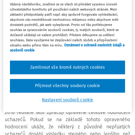
Vážený návštěvníku, snažíme se ze všech sil přinášet vysokou úroveň
V souladu s § 183 odst. 2 školského zákona se rozhodnutí,
uživatelského komfortu při používání našich webových stránek. Mezi
základní předpoklady patří např. aby správně fungovalo vyhledávání,
kterým se vyhovuje žádosti o přijetí ke vzdělávání,
abychom vás neobtěžovali nevhodnou reklamou nebo abychom měli
oznamují zveřejněním seznamu uchazečů pod přiděleným
dostatek podnětů, jak web vylepšovat. Proto od Vás potřebujeme
souhlas se zpracováním souborů cookies, tj. malých souborů, které se
registračním číslem s výsledkem řízení u každého
dočasně ukládají ve vašem prohlížeči. Předem děkujeme za udělení
uchazeče.
souhlasu. Data využijeme ke zlepšování našich služeb a přizpůsobení
obsahu webu přímo Vám na míru.
Oznámení o ochraně osobních údajů a
K tomu MŠMT sděluje, že pokud ředitel školy zveřejnil
souborů cookie
seznam přijatých uchazečů do osmiletého gymnaziálního
oboru vzdělání již v pátek 27. 4. 2018 na základě původně
Zamítnout vše kromě nutných cookies
zaslaných výsledků jednotné zkoušky CZVV, pak tento
seznam přijatých uchazečů je platný a všichni uchazeči na
Přijmout všechny soubory cookie
seznamu uvedení mají nárok na přijetí ke vzdělávání.
Na základě opravených výsledků jednotné zkoušky
Nastavení souborů cookie
zpřístupněných ředitelům škol ve večerních hodinách 27. 4.
2018 ředitelé škol zpracují opravené celkové hodnocení
uchazečů. Pokud se na základě tohoto opraveného
hodnocení ukáže, že některý z původně nepřijatých
uchazečů dosáhl výsledku stejného nebo lepšího než