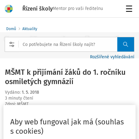
Řízení školy
Mentor pro vaši ředitelnu
Menu
Domů
Aktuality
Rozšířené vyhledávání
MŠMT k přijímání žáků do 1. ročníku
osmiletých gymnázií
Vydáno
:
1. 5. 2018
3 minuty čtení
Zdroj
:
MŠMT
Sdělení MŠMT k přijímání žáků do 1. ročníku osmiletých
Aby web fungoval jak má (souhlas
gymnázií v 1. kole přijímacího řízení pro školní rok
s cookies)
2018/2019