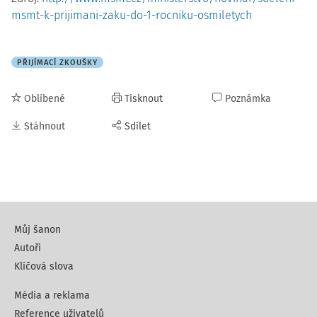
msmt-k-prijimani-zaku-do-1-rocniku-osmiletych
PŘIJÍMACÍ ZKOUŠKY
Oblíbené
Tisknout
Poznámka
Stáhnout
Sdílet
Můj šanon
Autoři
Klíčová slova
Média a reklama
Reference uživatelů