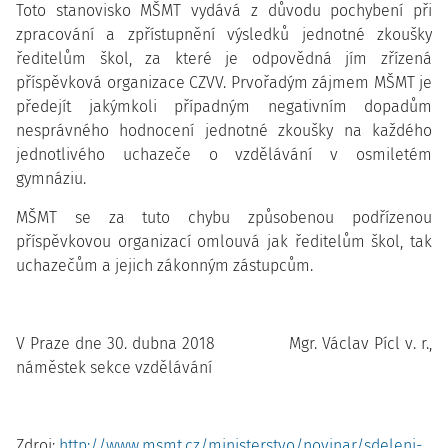
Toto stanovisko MŠMT vydává z důvodu pochybení při
zpracování a zpřístupnění výsledků jednotné zkoušky
ředitelům škol, za které je odpovědná jím zřízená
příspěvková organizace CZVV. Prvořadým zájmem MŠMT je
předejít jakýmkoli případným negativním dopadům
nesprávného hodnocení jednotné zkoušky na každého
jednotlivého uchazeče o vzdělávání v osmiletém
gymnáziu.
MŠMT se za tuto chybu způsobenou podřízenou
příspěvkovou organizací omlouvá jak ředitelům škol, tak
uchazečům a jejich zákonným zástupcům.
V Praze dne 30. dubna 2018 Mgr. Václav Pícl v. r.,
náměstek sekce vzdělávání
Zdroj:
http://www.msmt.cz/ministerstvo/novinar/sdeleni-