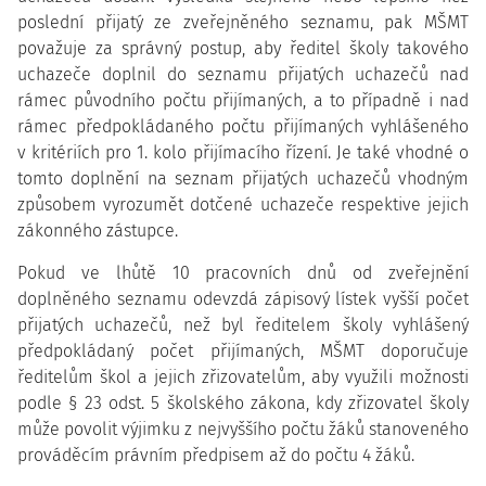
poslední přijatý ze zveřejněného seznamu, pak MŠMT
považuje za správný postup, aby ředitel školy takového
uchazeče doplnil do seznamu přijatých uchazečů nad
rámec původního počtu přijímaných, a to případně i nad
rámec předpokládaného počtu přijímaných vyhlášeného
v kritériích pro 1. kolo přijímacího řízení. Je také vhodné o
tomto doplnění na seznam přijatých uchazečů vhodným
způsobem vyrozumět dotčené uchazeče respektive jejich
zákonného zástupce.
Pokud ve lhůtě 10 pracovních dnů od zveřejnění
doplněného seznamu odevzdá zápisový lístek vyšší počet
přijatých uchazečů, než byl ředitelem školy vyhlášený
předpokládaný počet přijímaných, MŠMT doporučuje
ředitelům škol a jejich zřizovatelům, aby využili možnosti
podle § 23 odst. 5 školského zákona, kdy zřizovatel školy
může povolit výjimku z nejvyššího počtu žáků stanoveného
prováděcím právním předpisem až do počtu 4 žáků.