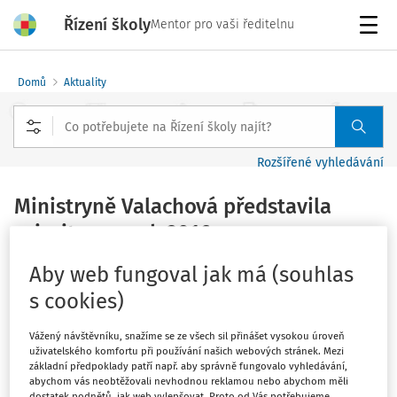
Řízení školy
Mentor pro vaši ředitelnu
Menu
Domů
Aktuality
Rozšířené vyhledávání
Ministryně Valachová představila
priority pro rok 2016
Vydáno
:
12. 1. 2016
Aby web fungoval jak má (souhlas
2 minuty čtení
s cookies)
Zdroj
:
MŠMT
Ministryně školství, mládeže a tělovýchovy Kateřina
Vážený návštěvníku, snažíme se ze všech sil přinášet vysokou úroveň
uživatelského komfortu při používání našich webových stránek. Mezi
Valachová dnes na první letošní tiskové konferenci
základní předpoklady patří např. aby správně fungovalo vyhledávání,
představila priority úřadu pro rok 2016. K aktuálním
abychom vás neobtěžovali nevhodnou reklamou nebo abychom měli
dostatek podnětů, jak web vylepšovat. Proto od Vás potřebujeme