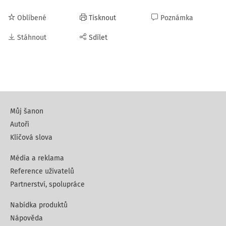
Oblíbené
Tisknout
Poznámka
Stáhnout
Sdílet
Můj šanon
Autoři
Klíčová slova
Média a reklama
Reference uživatelů
Partnerství, spolupráce
Nabídka produktů
Nápověda