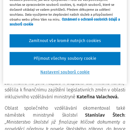
tématům se vyjádřili také náměstci ministryně.
souhlas se zpracováním souborů cookies, tj. malých souborů, které se
dočasně ukládají ve vašem prohlížeči. Předem děkujeme za udělení
souhlasu. Data využijeme ke zlepšování našich služeb a přizpůsobení
Tématy tiskové konference byly kromě priorit také aktuální
obsahu webu přímo Vám na míru.
Oznámení o ochraně osobních údajů a
úkoly resortu školství. Ministryně školství Kateřina
souborů cookie
Valachová se vyjádřila ke kariérnímu řádu pedagogů,
k zvyšování platů v školství, k financování vysokých škol,
Zamítnout vše kromě nutných cookies
vědy a výzkumu, a také ke změnám v oblasti společného
vzdělávání.
Přijmout všechny soubory cookie
„Chtěla bych říct, že od 1. září 2016 nás čeká v oblasti
společného vzdělávání evoluce, nikoli revoluce. Letos jsme
Nastavení souborů cookie
na zavádění společného vzdělávání finančně připraveni, od
září máme na jeho rozjezd k dispozici sto milionů korun,“
sdělila k finančnímu zajištění legislativních změn v oblasti
inkluzivního vzdělávání ministryně
Kateřina Valachová.
Oblast společného vzdělávání okomentoval také
náměstek ministryně školství
Stanislav Štech
:
„Ministerstvo školství již finalizuje klíčové dokumenty a
prováděcí předpisy k novele školského zákona, do konce