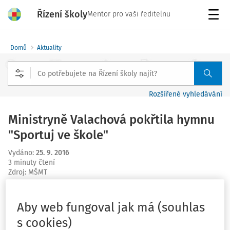
Řízení školy
Mentor pro vaši ředitelnu
Menu
Domů
Aktuality
Rozšířené vyhledávání
Ministryně Valachová pokřtila hymnu
"Sportuj ve škole"
Vydáno
:
25. 9. 2016
3 minuty čtení
Zdroj
:
MŠMT
Křest hymny Asociace školních sportovních klubů
Aby web fungoval jak má (souhlas
„Sportuj ve škole“ se dnes uskutečnil za účasti autorů
Vašo Patejdla a Eduarda Krečmara v základní škole
s cookies)