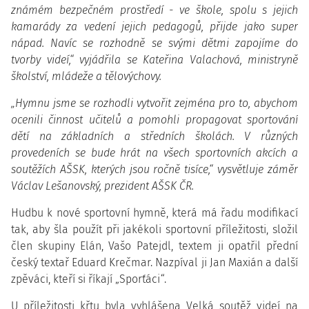
známém bezpečném prostředí - ve škole, spolu s jejich
kamarády za vedení jejich pedagogů, přijde jako super
nápad. Navíc se rozhodně se svými dětmi zapojíme do
tvorby videí,“ vyjádřila se Kateřina Valachová, ministryně
školství, mládeže a tělovýchovy.
„Hymnu jsme se rozhodli vytvořit zejména pro to, abychom
ocenili činnost učitelů a pomohli propagovat sportování
dětí na základních a středních školách.
V různých
provedeních se bude hrát na všech sportovních akcích a
soutěžích AŠSK, kterých jsou ročně tisíce,“ vysvětluje záměr
Václav Lešanovský, prezident AŠSK ČR.
Hudbu k nové sportovní hymně, která má řadu modifikací
tak, aby šla použít při jakékoli sportovní příležitosti, složil
člen skupiny Elán, Vašo Patejdl, textem ji opatřil přední
český textař Eduard Krečmar. Nazpíval ji Jan Maxián a další
zpěváci, kteří si říkají „Sporťáci“.
U příležitosti křtu byla vyhlášena Velká soutěž videí na