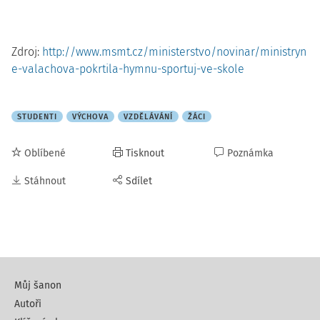
Zdroj:
http://www.msmt.cz/ministerstvo/novinar/ministryn
e-valachova-pokrtila-hymnu-sportuj-ve-skole
STUDENTI
VÝCHOVA
VZDĚLÁVÁNÍ
ŽÁCI
Oblíbené
Tisknout
Poznámka
Stáhnout
Sdílet
Můj šanon
Autoři