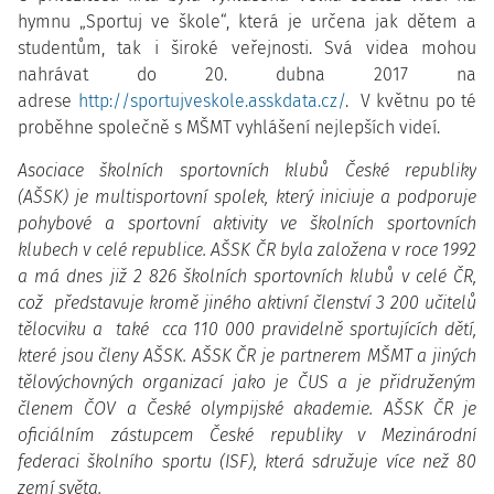
hymnu „Sportuj ve škole“, která je určena jak dětem a
studentům, tak i široké veřejnosti. Svá videa mohou
nahrávat do 20. dubna 2017 na
adrese
http://sportujveskole.asskdata.cz/
. V květnu po té
proběhne společně s MŠMT vyhlášení nejlepších videí.
Asociace školních sportovních klubů České republiky
(AŠSK) je multisportovní spolek, který iniciuje a podporuje
pohybové a sportovní aktivity ve školních sportovních
klubech v celé republice.
AŠSK ČR byla založena v roce 1992
a má dnes již 2 826 školních sportovních klubů v celé ČR,
což představuje kromě jiného aktivní členství 3 200 učitelů
tělocviku a také cca 110 000 pravidelně sportujících dětí,
které jsou členy AŠSK. AŠSK ČR je partnerem MŠMT a jiných
tělovýchovných organizací jako je ČUS a je přidruženým
členem ČOV a České olympijské akademie. AŠSK ČR je
oficiálním zástupcem České republiky v Mezinárodní
federaci školního sportu (ISF), která sdružuje více než 80
zemí světa.