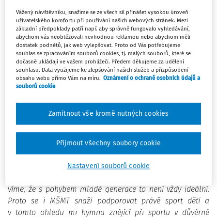
Brána jazyků na Uhelném trhu v Praze1. Pokřtila ji
ministryně školství Kateřina Valachová s několika
Vážený návštěvníku, snažíme se ze všech sil přinášet vysokou úroveň
uživatelského komfortu při používání našich webových stránek. Mezi
vynikajícími sportovci.
základní předpoklady patří např. aby správně fungovalo vyhledávání,
abychom vás neobtěžovali nevhodnou reklamou nebo abychom měli
dostatek podnětů, jak web vylepšovat. Proto od Vás potřebujeme
Skákej výš, házej dál, stopuj míč, jako kdybys ligu hrál.
souhlas se zpracováním souborů cookies, tj. malých souborů, které se
Dávej gól, nahrávej, jen to před koncem nikdy nevzdávej.
dočasně ukládají ve vašem prohlížeči. Předem děkujeme za udělení
souhlasu. Data využijeme ke zlepšování našich služeb a přizpůsobení
Jezdi s námi na bruslích anebo na kole. Sportuj ve škole…!
obsahu webu přímo Vám na míru.
Oznámení o ochraně osobních údajů a
Vybízí děti první sloka nové hymny Asociace školních
souborů cookie
sportovních klubů ČR. Hymnu „Sportuj ve škole“ pokřtili
ministryně školství, mládeže a tělovýchovy Kateřina
Zamítnout vše kromě nutných cookies
Valachová a vynikající sportovci jako např. Lukáš Krpálek,
Josef Dostál, Josef Váňa, Imrich Bugár, Eliška Klučinová a
desetiletý mistr republiky v rychlostní kanoistice Pepík
Přijmout všechny soubory cookie
Řezníček.
Nastavení souborů cookie
„Hymna má ještě víc podpořit chuť dětí sportovat. Všichni
víme, že s pohybem mladé generace to není vždy ideální.
Proto se i MŠMT snaží podporovat právě sport dětí a
v tomto ohledu mi hymna znějící při sportu v důvěrně