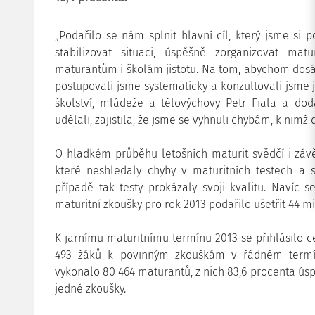
„Podařilo se nám splnit hlavní cíl, který jsme s
stabilizovat situaci, úspěšně zorganizovat ma
maturantům i školám jistotu. Na tom, abychom dosáhl
postupovali jsme systematicky a konzultovali jsme je
školství, mládeže a tělovýchovy Petr Fiala a dod
udělali, zajistila, že jsme se vyhnuli chybám, k nim
O hladkém průběhu letošních maturit svědčí i záv
které neshledaly chyby v maturitních testech a
případě tak testy prokázaly svoji kvalitu. Naví
maturitní zkoušky pro rok 2013 podařilo ušetřit 44 m
K jarnímu maturitnímu termínu 2013 se přihlásilo ce
493 žáků k povinným zkouškám v řádném termí
vykonalo 80 464 maturantů, z nich 83,6 procenta ús
jedné zkoušky.