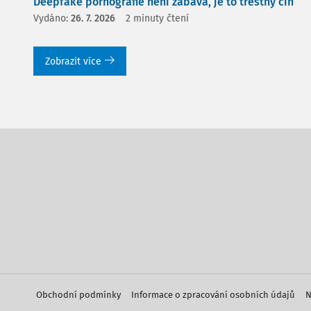
Deepfake pornografie není zábava, je to trestný čin
Vydáno:
26. 7. 2026
2 minuty čtení
Zobrazit více
Obchodní podmínky
Informace o zpracování osobních údajů
N