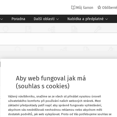
Můj šanon
Oblíben
Poradna
Další oblasti
Nabídka a předplatné
ipraveny a proběhly úspěšně
Aby web fungoval jak má
(souhlas s cookies)
Vážený návštěvníku, snažíme se ze všech sil přinášet vysokou úroveň
tokrát proběhl v klidu a bez chyb. O půl
Oblíbené
uživatelského komfortu při používání našich webových stránek. Mezi
ší než vloni. Takový je celkový výsledek
základní předpoklady patří např. aby správně fungovalo vyhledávání,
hž neuspělo alespoň u jedné zkoušky
abychom vás neobtěžovali nevhodnou reklamou nebo abychom měli
Stáhnout
dostatek podnětů, jak web vylepšovat. Proto od Vás potřebujeme souhlas se