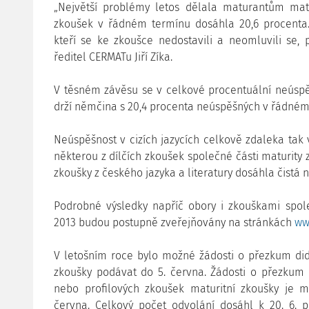
„Největší problémy letos dělala maturantům ma
zkoušek v řádném termínu dosáhla 20,6 procenta. 
kteří se ke zkoušce nedostavili a neomluvili se,
ředitel CERMATu Jiří Zíka.
V těsném závěsu se v celkové procentuální neúspěš
drží němčina s 20,4 procenta neúspěšných v řádném
Neúspěšnost v cizích jazycích celkově zdaleka tak
některou z dílčích zkoušek společné části maturity z
zkoušky z českého jazyka a literatury dosáhla čistá 
Podrobné výsledky napříč obory i zkouškami spole
2013 budou postupně zveřejňovány na stránkách
ww
V letošním roce bylo možné žádosti o přezkum dida
zkoušky podávat do 5. června. Žádosti o přezkum 
nebo profilových zkoušek maturitní zkoušky je 
června. Celkový počet odvolání dosáhl k 20. 6. po