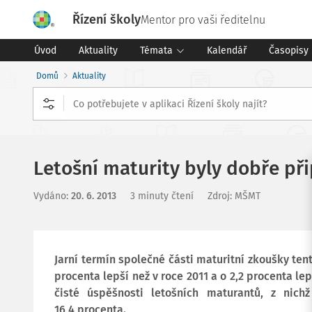
Řízení školy
Mentor pro vaši ředitelnu
Úvod
Aktuality
Témata
Kalendář
Časopisy
Domů
Aktuality
Letošní maturity byly dobře př
Vydáno
:
20. 6. 2013
3 minuty čtení
Zdroj
:
MŠMT
Jarní termín společné části maturitní zkoušky ten
procenta lepší než v roce 2011 a o 2,2 procenta lep
čisté úspěšnosti letošních maturantů, z nic
16,4 procenta.