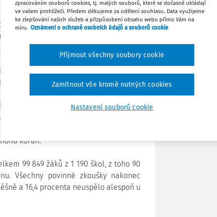
zpracováním souborů cookies, tj. malých souborů, které se dočasně ukládají
ve vašem prohlížeči. Předem děkujeme za udělení souhlasu. Data využijeme
ke zlepšování našich služeb a přizpůsobení obsahu webu přímo Vám na
Tisknout
i po nepovedeném loňském ročníku dali –
míru.
Oznámení o ochraně osobních údajů a souborů cookie
turity, nepoškozovat zájmy žáků a dát
i tohoto stavu, jsme pracovali celý rok,
Sdílet
Přijmout všechny soubory cookie
dnotlivé kroky s odborníky,“ říká ministr
ává „Jsem rád, že opatření, která jsme
Poznámka
ž docházelo v minulém roce.“
Zamítnout vše kromě nutných cookies
ěry validačních komisí MŠMT a CERMATu,
Nastavení souborů cookie
 s výjimkou úpravy hodnocení v jednom
c se oproti původně plánovanému modelu
ilionů korun.
lkem 99 849 žáků z 1 190 škol, z toho 90
nu. Všechny povinné zkoušky nakonec
pěšně a 16,4 procenta neuspělo alespoň u