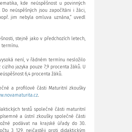
tematika, kde neúspěšnost u povinných
Do neúspěšných jsou započítáni i žáci,
 popř. jim nebyla omluva uznána,“ uvedl
nosti, stejně jako v předchozích letech,
 termínu.
 vysoká není, v řádném termínu nesložilo
 cizího jazyka pouze 7,9 procenta žáků. U
neúspěšnost 6,4 procenta žáků.
čné a profilové části Maturitní zkoušky
w.novamaturita.cz
.
ktických testů společné části maturitní
písemné a ústní zkoušky společné části
možné podávat na krajské úřady do 30.
čtu 3 129, nejčastěji proti didaktickým