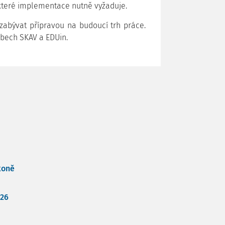
 které implementace nutně vyžaduje.
 zabývat přípravou na budoucí trh práce.
ebech SKAV a EDUin.
koně
026