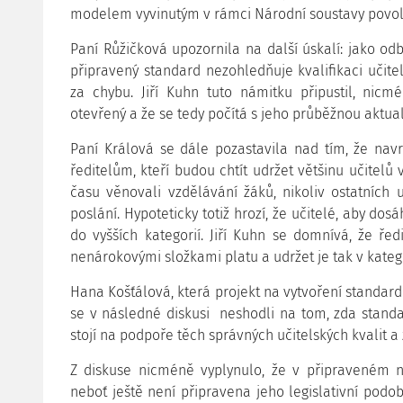
modelem vyvinutým v rámci Národní soustavy povolání
Paní Růžičková upozornila na další úskalí: jako odb
připravený standard nezohledňuje kvalifikaci učitel
za chybu. Jiří Kuhn tuto námitku připustil, nicm
otevřený a že se tedy počítá s jeho průběžnou aktual
Paní Králová se dále pozastavila nad tím, že na
ředitelům, kteří budou chtít udržet většinu učitelů 
času věnovali vzdělávání žáků, nikoliv ostatních u
poslání. Hypoteticky totiž hrozí, že učitelé, aby do
do vyšších kategorií. Jiří Kuhn se domnívá, že ře
nenárokovými složkami platu a udržet je tak v kategor
Hana Košťálová, která projekt na vytvoření standar
se v následné diskusi neshodli na tom, zda stand
stojí na podpoře těch správných učitelských kvalit a
Z diskuse nicméně vyplynulo, že v připraveném
neboť ještě není připravena jeho legislativní podo