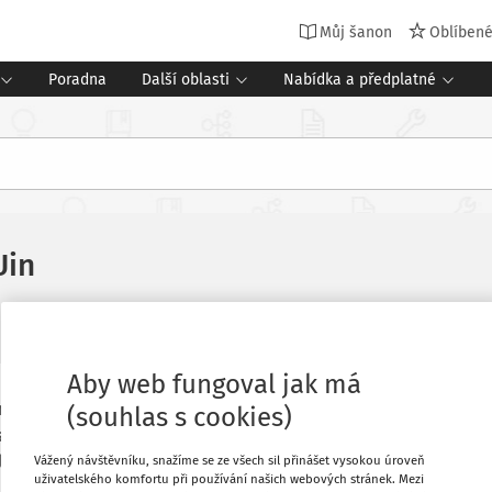
Můj šanon
Oblíben
Poradna
Další oblasti
Nabídka a předplatné
Uin
Aby web fungoval jak má
n tématu, které dlouho rezonuje mezi
Oblíbené
(souhlas s cookies)
tandard učitelské profese. Dlouhodobě
e hodnotit, je nutné stanovit k tomu
Vážený návštěvníku, snažíme se ze všech sil přinášet vysokou úroveň
Stáhnout
uživatelského komfortu při používání našich webových stránek. Mezi
by měl vstoupit v platnost v roce 2016,