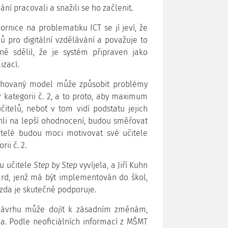
 pracovali a snažili se ho začlenit.
ornice na problematiku ICT se jí jeví, že
ů pro digitální vzdělávání a považuje to
éně sdělil, že je systém připraven jako
izací.
vrhovaný model může způsobit problémy
v kategorii č. 2, a to proto, aby maximum
čitelů, neboť v tom vidí podstatu jejich
sáhli na lepší ohodnocení, budou směřovat
ditelé budou moci motivovat své učitele
ii č. 2.
du učitele
Step by Step
vyvíjela, a Jiří Kuhn
ard, jenž má být implementován do škol,
 zda je skutečně podporuje.
 návrhu může dojít k zásadním změnám,
ba. Podle neoficiálních informací z MŠMT