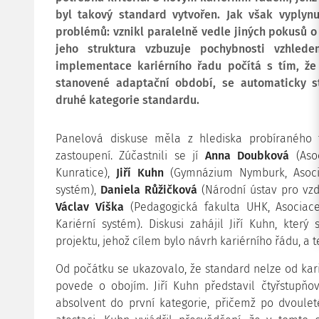
byl takový standard vytvořen. Jak však vyplynu
problémů: vznikl paralelně vedle jiných pokusů o
jeho struktura vzbuzuje pochybnosti vzhled
implementace kariérního řadu počítá s tím, že v
stanovené adaptační období, se automaticky s
druhé kategorie standardu.
Panelová diskuse měla z hlediska probíraného 
zastoupení. Zúčastnili se jí
Anna Doubková
(Aso
Kunratice),
Jiří Kuhn
(Gymnázium Nymburk, Asociac
systém),
Daniela Růžičková
(Národní ústav pro vzd
Václav Víška
(Pedagogická fakulta UHK, Asociace
Kariérní systém). Diskusi zahájil Jiří Kuhn, který
projektu, jehož cílem bylo návrh kariérního řádu, a te
Od počátku se ukazovalo, že standard nelze od kari
povede o obojím. Jiří Kuhn představil čtyřstupň
absolvent do první kategorie, přičemž po dvoule