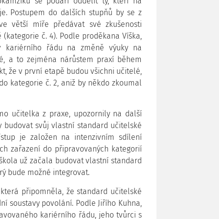
okamžiku se podaří oddělit ty, kteří na
uje. Postupem do dalších stupňů by se z
 ve větší míře předávat své zkušenosti
 (kategorie č. 4). Podle proděkana Víška,
liv kariérního řádu na změně výuky na
vé, a to zejména nárůstem praxí během
, že v první etapě budou všichni učitelé,
do kategorie č. 2, aniž by někdo zkoumal
mo učitelka z praxe, upozornily na další
 budovat svůj vlastní standard učitelské
řístup je založen na intenzivním sdílení
ich zařazení do připravovaných kategorií
 škola už začala budovat vlastní standard
prý bude možné integrovat.
terá připomněla, že standard učitelské
ní soustavy povolání. Podle Jiřího Kuhna,
ravovaného kariérního řádu, jeho tvůrci s