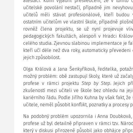
atestaci. Kuhn vyjádřil přesvědčení, že v tomto 
učitelské povolání nestačí, případně jim nevyhov
učitelů měli stávat profesionálové, kteří budou
ostatním učitelům ve vlastní škole, případně plošně
rovněž člena projektu, se už nyní projevuje v
pedagogických fakultách, alespoň v Hradci Králo
celého studia. Zjevnou slabinou implementace je fakt
kteří učí déle než dva roky, automaticky převedeni 
jejich způsobilost.
Olga Králová a Jana Šenkyříková, ředitelka, potaž
možný problém: obě zastupují školy, které už začaly
profese v rámci projektu
Step by Step
. Jejich p
zkušeností mezi učiteli ve škole bez ohledu na jej
kariérního řádu. Podle Jiřího Kuhna by však fakt, že
učitele, neměl působit konflikt, poznatky a procesy 
Na podobný problém upozornila i Anna Doubková, k
profese už byl detailně připraven v rámci tzv. Národ
který v diskusi přirozeně působil jako obhájce přip