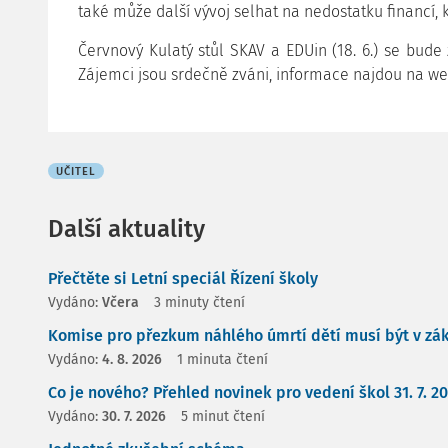
také může další vývoj selhat na nedostatku financí,
Červnový Kulatý stůl SKAV a EDUin (18. 6.) se bude
Zájemci jsou srdečně zváni, informace najdou na w
UČITEL
Další aktuality
Přečtěte si Letní speciál Řízení školy
Vydáno:
Včera
3 minuty čtení
Komise pro přezkum náhlého úmrtí dětí musí být v zá
Vydáno:
4. 8. 2026
1 minuta čtení
Co je nového? Přehled novinek pro vedení škol 31. 7. 2
Vydáno:
30. 7. 2026
5 minut čtení