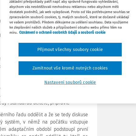
základní předpoklady patří např. aby správně fungovalo vyhledávání,
lo z diskuse, přináší zároveň několik
abychom vás neobtěžovali nevhodnou reklamou nebo abychom měli
dostatek podnětů, jak web vylepšovat. Proto od Vás potřebujeme souhlas se
 vytvoření standardu učitelské profese,
Tisknout
zpracováním souborů cookies, tj. malých souborů, které se dočasně ukládají
em k jeho uchopitelnosti v praxi a
ve vašem prohlížeči. Předem děkujeme za udělení souhlasu. Data využijeme
šichni učitelé, kteří učí déle než je
ke zlepšování našich služeb a přizpůsobení obsahu webu přímo Vám na
Sdílet
míru.
Oznámení o ochraně osobních údajů a souborů cookie
tanou „seniorními“, tedy postoupí do
Poznámka
Přijmout všechny soubory cookie
tématu velmi pestré a reprezentativní
ciace pedagogů ZŠ),
Olga Králová
(ZŠ
Zamítnout vše kromě nutných cookies
e ředitelů gymnázií, projekt Kariérní
ělávání),
Jana Šenkyříková
(ZŠ Angel) a
Nastavení souborů cookie
 děkanů pedagogických fakult, projekt
 se jako hlavní „konstruktér“ podílel na
dy i standardu učitele, připravit.
érního řadu oddělit a že se tedy diskuse
ový systém, v němž na počátku vstupuje
tém adaptačním období podstoupí první