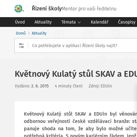
Řízení školy
Mentor pro vaši ředitelnu
Úvod
Aktuality
Témata
Kalendář
Časopisy
Domů
Aktuality
Květnový Kulatý stůl SKAV a ED
Vydáno
:
2. 6. 2015
4 minuty čtení
Zdroj
:
EDUin
Květnový Kulatý stůl SKAV a EDUin byl věnová
odbornou veřejností české vzdělávací branže: s
panuje shoda na tom, že aby bylo možné učitel
potřebná kritéria. S novým kariérním řádem, jenž 