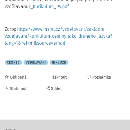
vzdělávání:
I_Kurikulum_PV.pdf
Zdroj:
https://www.msmt.cz/vzdelavani/zakladni-
vzdelavani/kurikulum-cestiny-jako-druheho-jazyka?
lang=1&ref=m&source=email
CIZINEC
VZDĚLÁVÁNÍ
INKLUZE
Oblíbené
Tisknout
Poznámka
Stáhnout
Sdílet