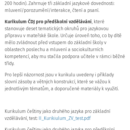
200 hodin). Zahrnuje tři základní jazykové dovednosti:
mluvení/porozumění/interakce, čtení a psaní.
Kurikulum ČDJ pro předškolní vzdělávání
, které
stanovuje deset tematických okruhů pro jazykovou
přípravu v mateřské škole. Určuje úroveň toho, co by dítě
mělo zvládnout před vstupem do základní školy v
oblastech poslechu a mluvení a sociokulturních
kompetencí, aby mu stačila podpora učitele v rámci běžné
třídy.
Pro lepší názornost jsou v kurikulu uvedeny i příklady
slovní zásoby a větných konstrukcí, které se vážou k
jednotlivým tématům, a doporučené materiály k využití.
Kurikulum češtiny jako druhého jazyka pro základní
vzdělávání, test:
II_Kurikiulum_ZV_test.pdf
Kurikulum češtiny jako druhého jazyka pro předškolní