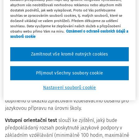
přípravy v základním vzdělávání a Kurikulum ČDJ pro
abychom vás neobtěžovali nevhodnou reklamou nebo abychom měli
předškolní vzdělávání. Oba materiály vytvořil Národní
dostatek podnětů, jak web vylepšovat. Proto od Vás potřebujeme
souhlas se zpracováním souborů cookies, tj. malých souborů, které se
pedagogický institut ČR.
dočasně ukládají ve vašem prohlížeči. Předem děkujeme za udělení
souhlasu. Data využijeme ke zlepšování našich služeb a přizpůsobení
obsahu webu přímo Vám na míru.
Oznámení o ochraně osobních údajů a
Kurikulum češtiny jako druhého jazyka
pro základní
souborů cookie
vzdělávání
zahrnuje podrobně rozpracovaný vzdělávací
obsah pro deset tematických celků a dvě jazykové úrovně.
Zamítnout vše kromě nutných cookies
Metodické poznámky ke vzdělávacímu obsahu upřesňují
požadavky na jednotlivé věkové kategorie (1.–2. ročník, 3.–
5. ročník, 6.–9. ročník) a dvě úrovně jazykové pokročilosti.
Přijmout všechny soubory cookie
Vzdělávací obsah specifikuje gramatiku, slovní zásobu a
sociokulturní kompetence pro jednotlivá témata. Nabízí
Nastavení souborů cookie
také doporučené zdroje a materiály k výuce. Kurikulum je
doplněno o ukázku zpracování vzdělávacího obsahu pro
jazykovou přípravu na úrovni školy.
Vstupní orientační test
slouží ke zjištění, jaký bude
předpokládaný rozsah poskytnuté jazykové podpory v
základním vzdělávání (minimálně 100 hodin, maximálně