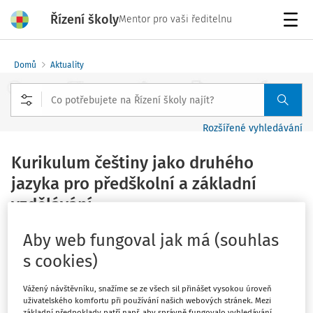
Řízení školy
Mentor pro vaši ředitelnu
Menu
Domů
Aktuality
Rozšířené vyhledávání
Kurikulum češtiny jako druhého
jazyka pro předškolní a základní
vzdělávání
Vydáno
:
7. 7. 2021
Aby web fungoval jak má (souhlas
2 minuty čtení
Zdroj
:
MŠMT
s cookies)
MŠMT zveřejňuje Kurikulum ČDJ pro základní
Vážený návštěvníku, snažíme se ze všech sil přinášet vysokou úroveň
vzdělávání, které stanovuje očekávané výstupy jazykové
uživatelského komfortu při používání našich webových stránek. Mezi
základní předpoklady patří např. aby správně fungovalo vyhledávání,