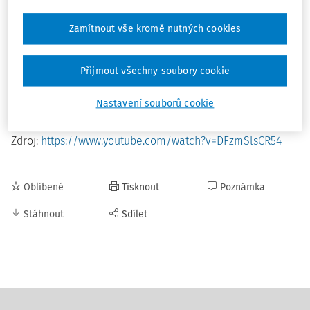
https://www.youtube.com/watch?v=DFzmSlsCR54
Zamítnout vše kromě nutných cookies
Změna kurikula základní školy speciální modernizuje
vzdělávací obsah výuky pro žáky se speciálními
vzdělávacími potřebami. Zástupci MŠMT, odborníci z NPI a
Přijmout všechny soubory cookie
významní představitelé odborné veřejnosti diskutovali u
kulatého stolu o návrhu RVP ZŠS a zodpovídali otázky z
Nastavení souborů cookie
publika.
Zdroj:
https://www.youtube.com/watch?v=DFzmSlsCR54
Oblíbené
Tisknout
Poznámka
Stáhnout
Sdílet