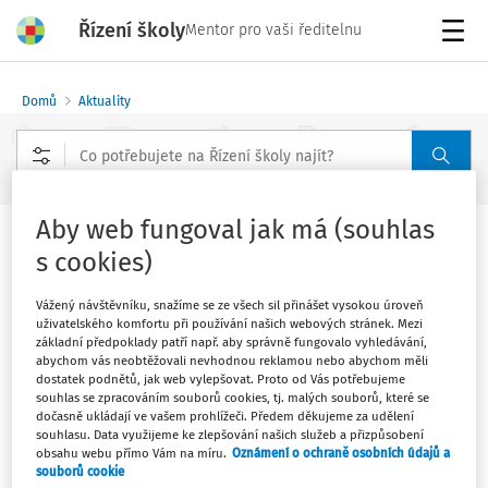
Řízení školy
Mentor pro vaši ředitelnu
Menu
Domů
Aktuality
Rozšířené vyhledávání
Aby web fungoval jak má (souhlas
Kulatý stůl k revizi RVP
s cookies)
Vydáno
:
29. 3. 2025
Vážený návštěvníku, snažíme se ze všech sil přinášet vysokou úroveň
1 minuta čtení
uživatelského komfortu při používání našich webových stránek. Mezi
základní předpoklady patří např. aby správně fungovalo vyhledávání,
Revidované kurikulum pro základní školy speciální -
abychom vás neobtěžovali nevhodnou reklamou nebo abychom měli
dostatek podnětů, jak web vylepšovat. Proto od Vás potřebujeme
kulatý stůl Národního pedagogického institutu ve
souhlas se zpracováním souborů cookies, tj. malých souborů, které se
spolupráci s MŠMTSetkání proběhne ve čtvrtek
dočasně ukládají ve vašem prohlížeči. Předem děkujeme za udělení
souhlasu. Data využijeme ke zlepšování našich služeb a přizpůsobení
obsahu webu přímo Vám na míru.
Oznámení o ochraně osobních údajů a
Záznam kulatého stolu ze dne 13. března 2025 najdete:
souborů cookie