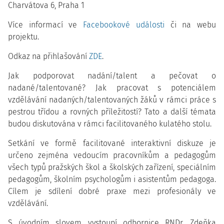
Charvátova 6, Praha 1
Více informací ve
Facebookové události
či na webu
projektu.
Odkaz na přihlašování
ZDE
.
Jak podporovat nadání/talent a pečovat o
nadané/talentované? Jak pracovat s potenciálem
vzdělávání nadaných/talentovaných žáků v rámci práce s
pestrou třídou a rovných příležitostí? Tato a další témata
budou diskutována v rámci facilitovaného kulatého stolu.
Setkání ve formě facilitované interaktivní diskuze je
určeno zejména vedoucím pracovníkům a pedagogům
všech typů pražských škol a školských zařízení, speciálním
pedagogům, školním psychologům i asistentům pedagoga.
Cílem je sdílení dobré praxe mezi profesionály ve
vzdělávání.
S úvodním slovem vystoupí odbornice RNDr. Zdeňka