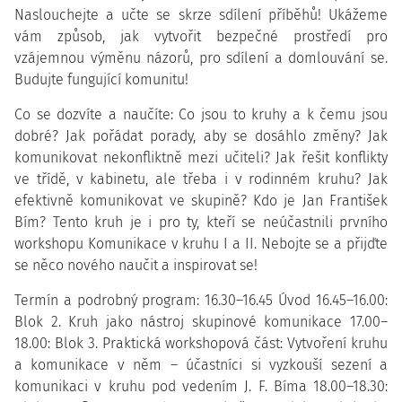
Naslouchejte a učte se skrze sdílení příběhů! Ukážeme
vám způsob, jak vytvořit bezpečné prostředí pro
vzájemnou výměnu názorů, pro sdílení a domlouvání se.
Budujte fungující komunitu!
Co se dozvíte a naučíte: Co jsou to kruhy a k čemu jsou
dobré? Jak pořádat porady, aby se dosáhlo změny? Jak
komunikovat nekonfliktně mezi učiteli? Jak řešit konflikty
ve třídě, v kabinetu, ale třeba i v rodinném kruhu? Jak
efektivně komunikovat ve skupině? Kdo je Jan František
Bím? Tento kruh je i pro ty, kteří se neúčastnili prvního
workshopu Komunikace v kruhu I a II. Nebojte se a přijďte
se něco nového naučit a inspirovat se!
Termín a podrobný program: 16.30–16.45 Úvod 16.45–16.00:
Blok 2. Kruh jako nástroj skupinové komunikace 17.00–
18.00: Blok 3. Praktická workshopová část: Vytvoření kruhu
a komunikace v něm – účastníci si vyzkouší sezení a
komunikaci v kruhu pod vedením J. F. Bíma 18.00–18.30: