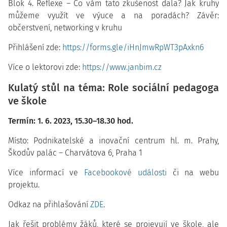
Blok 4. Reflexe – Co vám tato zkušenost dala? Jak kruhy
můžeme využít ve výuce a na poradách? Závěr:
občerstvení, networking v kruhu
Přihlášení zde:
https://forms.gle/iHnJmwRpWT3pAxkn6
Více o lektorovi zde:
https://www.janbim.cz
Kulatý stůl na téma: Role sociální pedagoga
ve škole
Termín: 1. 6. 2023, 15.30–18.30 hod.
Místo: Podnikatelské a inovační centrum hl. m. Prahy,
Škodův palác – Charvátova 6, Praha 1
Více informací ve
Facebookové události
či na webu
projektu.
Odkaz na přihlašování
ZDE
.
Jak řešit problémy žáků, které se projevují ve škole, ale