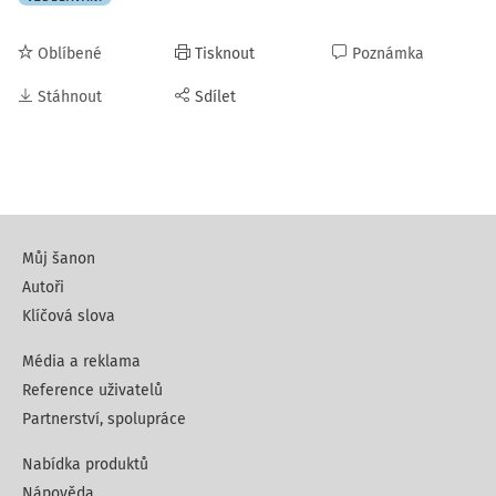
Oblíbené
Tisknout
Poznámka
Stáhnout
Sdílet
Můj šanon
Autoři
Klíčová slova
Média a reklama
Reference uživatelů
Partnerství, spolupráce
Nabídka produktů
Nápověda