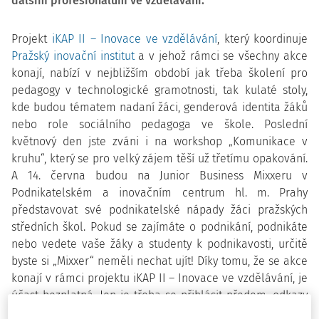
dalším profesionálům ve vzdělávání.
Projekt
iKAP II – Inovace ve vzdělávání
, který koordinuje
Pražský inovační institut
a v jehož rámci se všechny akce
konají, nabízí v nejbližším období jak třeba školení pro
pedagogy v technologické gramotnosti, tak kulaté stoly,
kde budou tématem nadaní žáci, genderová identita žáků
nebo role sociálního pedagoga ve škole. Poslední
květnový den jste zváni i na workshop „Komunikace v
kruhu“, který se pro velký zájem těší už třetímu opakování.
A 14. června budou na Junior Business Mixxeru v
Podnikatelském a inovačním centrum hl. m. Prahy
představovat své podnikatelské nápady žáci pražských
středních škol. Pokud se zajímáte o podnikání, podnikáte
nebo vedete vaše žáky a studenty k podnikavosti, určitě
byste si „Mixxer“ neměli nechat ujít! Díky tomu, že se akce
konají v rámci projektu iKAP II – Inovace ve vzdělávání, je
účast bezplatná. Jen je třeba se přihlásit předem, odkazy
na přihlášení jsou níže u v textu u každé události. A