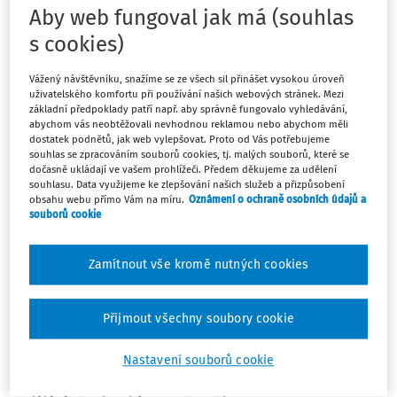
aktuality sledujte na Facebooku nebo LinkedIn Pražského
Aby web fungoval jak má (souhlas
inovačního institutu.
s cookies)
Technologická gramotnost – školení pro
Vážený návštěvníku, snažíme se ze všech sil přinášet vysokou úroveň
pedagogy
uživatelského komfortu při používání našich webových stránek. Mezi
základní předpoklady patří např. aby správně fungovalo vyhledávání,
abychom vás neobtěžovali nevhodnou reklamou nebo abychom měli
Termíny: 12. 5., 19. 5. 2023, od 9 hod. či 14 hod., vždy 4 x
dostatek podnětů, jak web vylepšovat. Proto od Vás potřebujeme
45 min.
Místo: FEL ČVUT (České vysoké učení technické v
souhlas se zpracováním souborů cookies, tj. malých souborů, které se
Praze, Fakulta elektrotechnická, Technická 2, 166 27,
dočasně ukládají ve vašem prohlížeči. Předem děkujeme za udělení
souhlasu. Data využijeme ke zlepšování našich služeb a přizpůsobení
Praha).
obsahu webu přímo Vám na míru.
Oznámení o ochraně osobních údajů a
souborů cookie
Více informací ve Facebookové události na
tomto odkazu
či na
webu projektu
.
Zamítnout vše kromě nutných cookies
Odkaz na přihlašování a více informací: Romana Blašková
- Technologická gramotnost (blaskova@tegram.cz), tel.:
Přijmout všechny soubory cookie
+420 770 666 007
Jste učitel na základní či střední škole v Praze? Podpořte
Nastavení souborů cookie
své znalosti a dovednosti v oblasti polytechnického