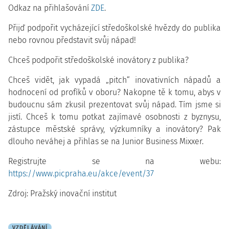
Odkaz na přihlašování
ZDE
.
Přijď podpořit vycházející středoškolské hvězdy do publika
nebo rovnou představit svůj nápad!
Chceš podpořit středoškolské inovátory z publika?
Chceš vidět, jak vypadá „pitch“ inovativních nápadů a
hodnocení od profíků v oboru? Nakopne tě k tomu, abys v
budoucnu sám zkusil prezentovat svůj nápad. Tím jsme si
jistí. Chceš k tomu potkat zajímavé osobnosti z byznysu,
zástupce městské správy, výzkumníky a inovátory? Pak
dlouho neváhej a přihlas se na Junior Business Mixxer.
Registrujte se na webu:
https://www.picpraha.eu/akce/event/37
Zdroj: Pražský inovační institut
VZDĚLÁVÁNÍ