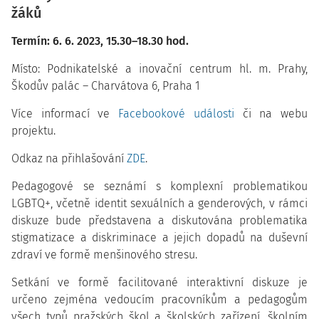
žáků
Termín: 6. 6. 2023, 15.30–18.30 hod.
Místo: Podnikatelské a inovační centrum hl. m. Prahy,
Škodův palác – Charvátova 6, Praha 1
Více informací ve
Facebookové události
či na webu
projektu.
Odkaz na přihlašování
ZDE
.
Pedagogové se seznámí s komplexní problematikou
LGBTQ+, včetně identit sexuálních a genderových, v rámci
diskuze bude představena a diskutována problematika
stigmatizace a diskriminace a jejich dopadů na duševní
zdraví ve formě menšinového stresu.
Setkání ve formě facilitované interaktivní diskuze je
určeno zejména vedoucím pracovníkům a pedagogům
všech typů pražských škol a školských zařízení, školním