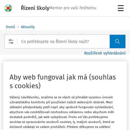
Řízení školy
Mentor pro vaši ředitelnu
Menu
Domů
Aktuality
Rozšířené vyhledávání
Krizové situace ve škole – jak jim
předcházet, jak jim čelit a jak je řešit
Aby web fungoval jak má (souhlas
s cookies)
Vydáno
:
14. 11. 2022
1 minuta čtení
Zdroj
:
Pasparta
Vážený návštěvníku, snažíme se ze všech sil přinášet vysokou úroveň
uživatelského komfortu při používání našich webových stránek. Mezi
základní předpoklady patří např. aby správně fungovalo vyhledávání,
Psychické potíže mezi žáky základních a středních škol
abychom vás neobtěžovali nevhodnou reklamou nebo abychom měli
nejsou dnes ničím výjimečným. Řada z nich se potýká s
dostatek podnětů, jak web vylepšovat. Proto od Vás potřebujeme
souhlas se zpracováním souborů cookies, tj. malých souborů, které se
problémy v osobním či rodinném životě. Uplynulé dva
dočasně ukládají ve vašem prohlížeči. Předem děkujeme za udělení