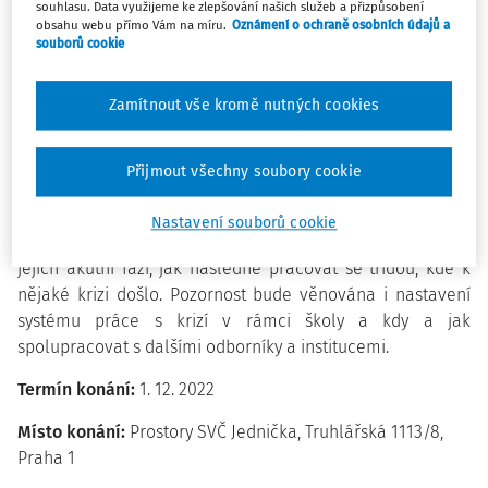
roky v souvislosti s pandemií covid-19 či válkou na
souhlasu. Data využijeme ke zlepšování našich služeb a přizpůsobení
Ukrajině psychické pohodě napříč společností také
obsahu webu přímo Vám na míru.
Oznámení o ochraně osobních údajů a
souborů cookie
nepřispěly. Tyto obtíže či jen určitá nepohoda se mohou
projevit i během školního vyučování, kde si s jejich
projevy pedagogové, asistenti pedagoga a další
Zamítnout vše kromě nutných cookies
zúčastnění pracovníci musí poradit.
Přijmout všechny soubory cookie
V rámci této konference se pokusíme poskytnout návod,
jak s těmito jevy pracovat v různých fázích a na různých
Nastavení souborů cookie
úrovních – jak krizovým situacím předcházet, jak je řešit v
jejich akutní fázi, jak následně pracovat se třídou, kde k
nějaké krizi došlo. Pozornost bude věnována i nastavení
systému práce s krizí v rámci školy a kdy a jak
spolupracovat s dalšími odborníky a institucemi.
Termín konání:
1. 12. 2022
Místo konání:
Prostory SVČ Jednička, Truhlářská 1113/8,
Praha 1