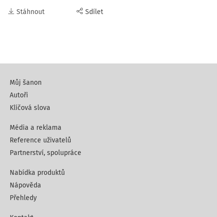
Stáhnout
Sdílet
Můj šanon
Autoři
Klíčová slova
Média a reklama
Reference uživatelů
Partnerství, spolupráce
Nabídka produktů
Nápověda
Přehledy