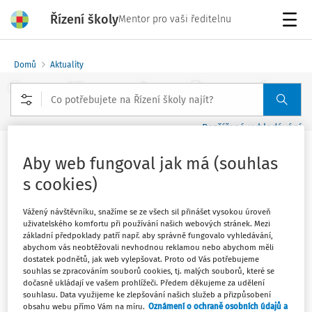
Řízení školy
Mentor pro vaši ředitelnu
Menu
Domů
Aktuality
Rozšířené vyhledávání
Krajská koncepce školství čelí kritice,
Aby web fungoval jak má (souhlas
ředitelé se obávají rušení oborů
s cookies)
Vydáno
:
24. 5. 2018
Vážený návštěvníku, snažíme se ze všech sil přinášet vysokou úroveň
1 minuta čtení
uživatelského komfortu při používání našich webových stránek. Mezi
Zdroj
:
iDnes.cz
základní předpoklady patří např. aby správně fungovalo vyhledávání,
abychom vás neobtěžovali nevhodnou reklamou nebo abychom měli
dostatek podnětů, jak web vylepšovat. Proto od Vás potřebujeme
Vlnu znepokojení vyvolala na některých středních
souhlas se zpracováním souborů cookies, tj. malých souborů, které se
školách koncepce, se kterou přišel krajský radní pro
dočasně ukládají ve vašem prohlížeči. Předem děkujeme za udělení
školství Jaroslav Bradáč. Návrh počítá s tím, že školy
souhlasu. Data využijeme ke zlepšování našich služeb a přizpůsobení
obsahu webu přímo Vám na míru.
Oznámení o ochraně osobních údajů a