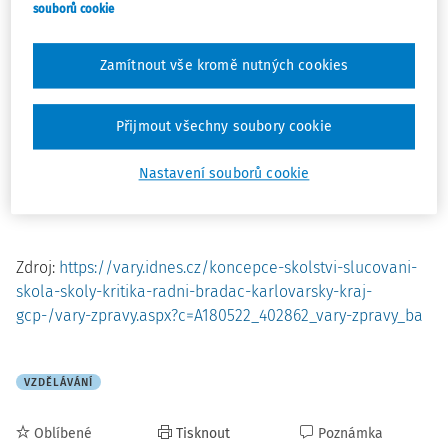
sníží, či naopak zvýší počet přijímaných žáků, jiné
souborů cookie
nemají některé obory otevřít vůbec.
Zamítnout vše kromě nutných cookies
Krajský radní pro školství Jaroslav Bradáč uklidňuje tím, že
koncepce je pouze návrhem, který čekají jednání. Jaká
jsou další pro a proti si můžete přečíst
v článku o krajské
Přijmout všechny soubory cookie
koncepci školství
.
Nastavení souborů cookie
Zdroj:
https://vary.idnes.cz/koncepce-skolstvi-slucovani-
skola-skoly-kritika-radni-bradac-karlovarsky-kraj-
gcp-/vary-zpravy.aspx?c=A180522_402862_vary-zpravy_ba
VZDĚLÁVÁNÍ
Oblíbené
Tisknout
Poznámka