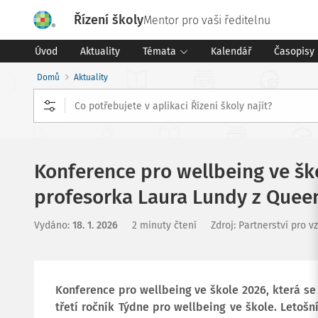
Řízení školy
Mentor pro vaši ředitelnu
Úvod
Aktuality
Témata
Kalendář
Časopisy
Domů
Aktuality
Konference pro wellbeing ve ško
profesorka Laura Lundy z Queen
Vydáno
:
18. 1. 2026
2 minuty čtení
Zdroj
:
Partnerství pro v
Konference pro wellbeing ve škole 2026, která se 
třetí ročník Týdne pro wellbeing ve škole. Letoš