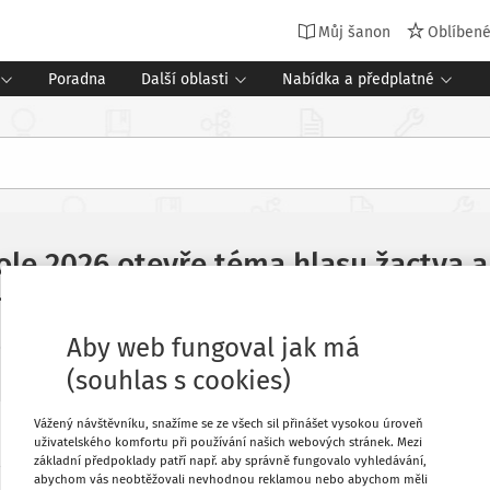
Můj šanon
Oblíben
Poradna
Další oblasti
Nabídka a předplatné
le 2026 otevře téma hlasu žactva a 
’s University Belfast
Aby web fungoval jak má
zdělávání 2030+
(souhlas s cookies)
Vážený návštěvníku, snažíme se ze všech sil přinášet vysokou úroveň
uživatelského komfortu při používání našich webových stránek. Mezi
uskuteční 4. února 2026 v Praze, otevře
Oblíbené
základní předpoklady patří např. aby správně fungovalo vyhledávání,
ní ročník konference s podtitulem O nás
abychom vás neobtěžovali nevhodnou reklamou nebo abychom měli