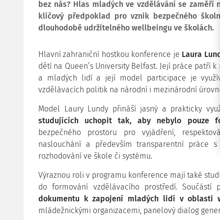
bez nás? Hlas mladých ve vzdělávání se zaměří na
klíčový předpoklad pro vznik bezpečného školn
dlouhodobě udržitelného wellbeingu ve školách.
Hlavní zahraniční hostkou konference je
Laura Lun
dětí na Queen’s University Belfast. Její práce patří k
a mladých lidí a její model participace je využí
vzdělávacích politik na národní i mezinárodní úrov
Model Laury Lundy přináší jasný a prakticky vyu
studujících uchopit tak, aby nebylo pouze f
bezpečného prostoru pro vyjádření, respektov
naslouchání a především transparentní práce s
rozhodování ve škole či systému.
Výraznou roli v programu konference mají také studují
do formování vzdělávacího prostředí. Součást
dokumentu k zapojení mladých lidí v oblasti 
mládežnickými organizacemi, panelový dialog genera