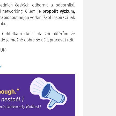
edních českých odbornic a odborníků,
 i networking. Cílem je
propojit výzkum,
abídnout nejen vedení škol inspiraci, jak
obě.
 ředitelkám škol i dalším aktérům ve
 kde je možné dobře se učit, pracovat i žít.
 UK)
k