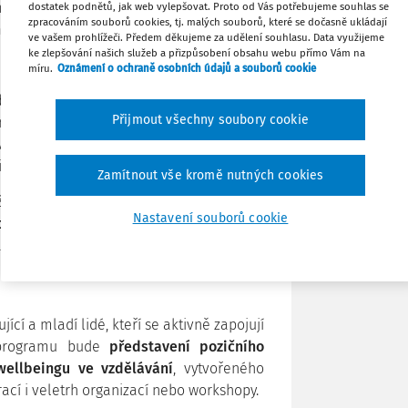
 participaci žactva a studujících jako
dostatek podnětů, jak web vylepšovat. Proto od Vás potřebujeme souhlas se
Stáhnout
zpracováním souborů cookies, tj. malých souborů, které se dočasně ukládají
ího klimatu, smysluplných opatření a
ve vašem prohlížeči. Předem děkujeme za udělení souhlasu. Data využijeme
ke zlepšování našich služeb a přizpůsobení obsahu webu přímo Vám na
míru.
Oznámení o ochraně osobních údajů a souborů cookie
Tisknout
dy
, profesorka vzdělávacího práva a práv
Přijmout všechny soubory cookie
 nejcitovanějším v oblasti participace dětí
Sdílet
ván v praxi škol, výzkumu i při tvorbě
ni, včetně doporučení OSN a UNESCO.
Zamítnout vše kromě nutných cookies
Poznámka
žitelný rámec, jak
zapojování žactva a
Nastavení souborů cookie
ormální
. Zdůrazňuje význam vytváření
ání různých forem hlasu, skutečného
 tím, jaký vliv má vyjádřený názor na
cí a mladí lidé, kteří se aktivně zapojují
í programu bude
představení pozičního
wellbeingu ve vzdělávání
, vytvořeného
cí i veletrh organizací nebo workshopy.