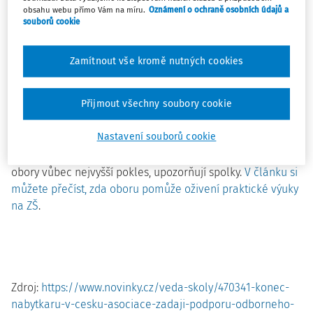
posiluje, export vzrostl a mzdy rovněž. Asociace malých
obsahu webu přímo Vám na míru.
Oznámení o ochraně osobních údajů a
a středních podniků a živnostníků ČR (AMSP ČR), Klastr
souborů cookie
českých nábytkářů (KČN) a Cech čalouníků a dekoratérů
(CČD) proto činí kroky ve snaze podporovat odborné
Zamítnout vše kromě nutných cookies
školství.
Přijmout všechny soubory cookie
Přestože produkce tradičního tuzemského oboru
meziročně opět narostla na celkových 44,7 miliardy a růst
Nastavení souborů cookie
pokračuje již sedmým rokem za sebou, počet absolventů
truhlářských a čalounických oborů vykazuje napříč všemi
obory vůbec nejvyšší pokles, upozorňují spolky.
V článku si
můžete přečíst, zda oboru pomůže oživení praktické výuky
na Z
Š
.
Zdroj:
https://www.novinky.cz/veda-skoly/470341-konec-
nabytkaru-v-cesku-asociace-zadaji-podporu-odborneho-