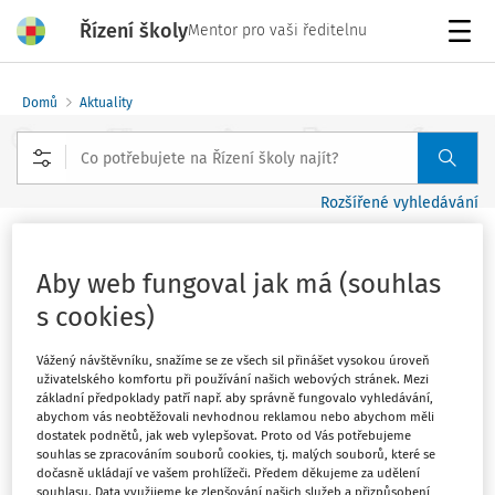
Řízení školy
Mentor pro vaši ředitelnu
Menu
Domů
Aktuality
Rozšířené vyhledávání
Konec nábytkářů v Česku? Asociace
Aby web fungoval jak má (souhlas
žádají podporu odborného školství
s cookies)
Vydáno
:
25. 4. 2018
1 minuta čtení
Vážený návštěvníku, snažíme se ze všech sil přinášet vysokou úroveň
Zdroj
:
Novinky.cz
uživatelského komfortu při používání našich webových stránek. Mezi
základní předpoklady patří např. aby správně fungovalo vyhledávání,
Za posledních 12 let ubylo na 69 procent absolventů
abychom vás neobtěžovali nevhodnou reklamou nebo abychom měli
dostatek podnětů, jak web vylepšovat. Proto od Vás potřebujeme
truhlářských oborů, čalouníků je méně až o 80 procent.
souhlas se zpracováním souborů cookies, tj. malých souborů, které se
Nábytkářský průmysl přitom již sedmým rokem
dočasně ukládají ve vašem prohlížeči. Předem děkujeme za udělení
souhlasu. Data využijeme ke zlepšování našich služeb a přizpůsobení