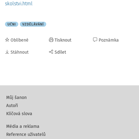
skolstvi.html
UČNI
VZDĚLÁVÁNÍ
Oblíbené
Tisknout
Poznámka
Stáhnout
Sdílet
Můj šanon
Autoři
Klíčová slova
Média a reklama
Reference uživatelů