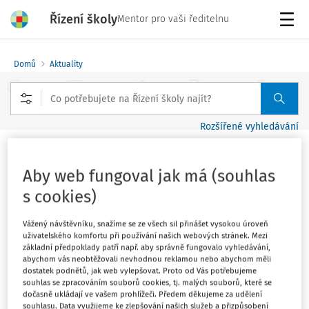
Řízení školy
Mentor pro vaši ředitelnu
Menu
Domů
Aktuality
Rozšířené vyhledávání
Jak se žije malotřídkám 2022
Aby web fungoval jak má (souhlas
Vydáno
:
30. 3. 2022
s cookies)
1 minuta čtení
Zdroj
:
Redakce Řízení školy
Vážený návštěvníku, snažíme se ze všech sil přinášet vysokou úroveň
uživatelského komfortu při používání našich webových stránek. Mezi
7. ročník odborné konference
základní předpoklady patří např. aby správně fungovalo vyhledávání,
abychom vás neobtěžovali nevhodnou reklamou nebo abychom měli
dostatek podnětů, jak web vylepšovat. Proto od Vás potřebujeme
Škola je středobodem obce a hybatelem společnosti, o té
souhlas se zpracováním souborů cookies, tj. malých souborů, které se
málotřídní to pak platí dvojnásob. A proto se s vámi těšíme
dočasně ukládají ve vašem prohlížeči. Předem děkujeme za udělení
souhlasu. Data využijeme ke zlepšování našich služeb a přizpůsobení