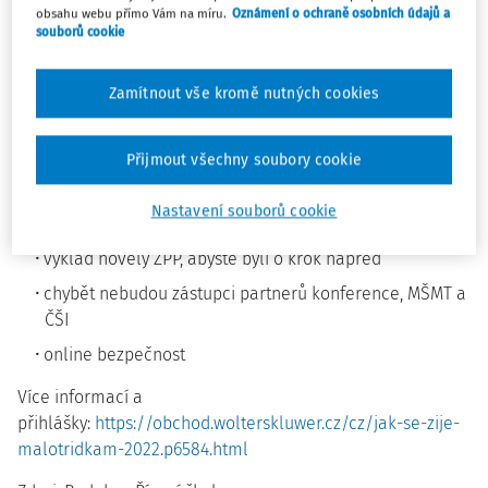
na setkání
17. května 2022
, abychom si zase po roce
obsahu webu přímo Vám na míru.
Oznámení o ochraně osobních údajů a
řekli
Jak se žije malotřídkám?
souborů cookie
17. květen 2022 v 9 hodin v Praze (Magistrát h
Zamítnout vše kromě nutných cookies
Přijmout všechny soubory cookie
aktuální informace o legislativních změnách
Nastavení souborů cookie
s vysvětlením dopadů do života málotřídní školy,
výklad novely ZPP, abyste byli o krok napřed
chybět nebudou zástupci partnerů konference, MŠMT a
ČŠI
online bezpečnost
Více informací a
přihlášky:
https://obchod.wolterskluwer.cz/cz/jak-se-zije-
malotridkam-2022.p6584.html