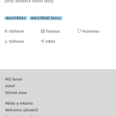
Zdroj: Redakce Řízení školy
MALOTŘÍDKY
MÁLOTŘÍDNÍ ŠKOLA
Oblíbené
Tisknout
Poznámka
Stáhnout
Sdílet
Můj šanon
Autoři
Klíčová slova
Média a reklama
Reference uživatelů