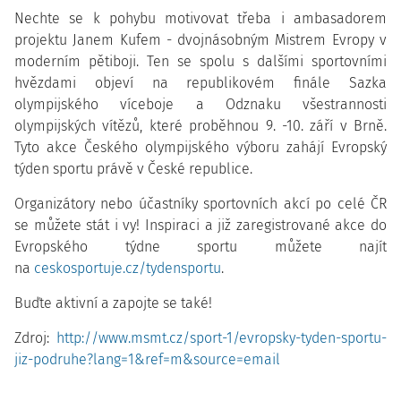
Nechte se k pohybu motivovat třeba i ambasadorem
projektu Janem Kufem - dvojnásobným Mistrem Evropy v
moderním pětiboji. Ten se spolu s dalšími sportovními
hvězdami objeví na republikovém finále Sazka
olympijského víceboje a Odznaku všestrannosti
olympijských vítězů, které proběhnou 9. -10. září v Brně.
Tyto akce Českého olympijského výboru zahájí Evropský
týden sportu právě v České republice.
Organizátory nebo účastníky sportovních akcí po celé ČR
se můžete stát i vy! Inspiraci a již zaregistrované akce do
Evropského týdne sportu můžete najít
na
ceskosportuje.cz/tydensportu
.
Buďte aktivní a zapojte se také!
Zdroj:
http://www.msmt.cz/sport-1/evropsky-tyden-sportu-
jiz-podruhe?lang=1&ref=m&source=email