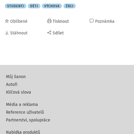
STUDENTI
DĚTI
VÝCHOVA
ŽÁCI
Oblíbené
Tisknout
Poznámka
Stáhnout
Sdílet
Můj šanon
Autoři
Klíčová slova
Média a reklama
Reference uživatelů
Partnerství, spolupráce
Nabídka produktů