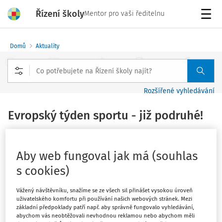
Řízení školy
Mentor pro vaši ředitelnu
Menu
Domů
Aktuality
Rozšířené vyhledávání
Evropský týden sportu - již podruhé!
Vydáno
:
24. 8. 2016
2 minuty čtení
Zdroj
:
MŠMT
Aby web fungoval jak má (souhlas
s cookies)
Pravidelně sportuje pouze 5% obyvatel České republiky
a i další čísla jsou alarmující! 64% obyvatel naší
Vážený návštěvníku, snažíme se ze všech sil přinášet vysokou úroveň
republiky nesportuje vůbec!
uživatelského komfortu při používání našich webových stránek. Mezi
základní předpoklady patří např. aby správně fungovalo vyhledávání,
abychom vás neobtěžovali nevhodnou reklamou nebo abychom měli