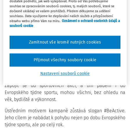
Pomozte i vy bojovat s tímto problémem! Například v
dostatek podnětů, jak web vylepšovat. Proto od Vás potřebujeme
souhlas se zpracováním souborů cookies, tj. malých souborů, které se
rámci
Evropského týdne sportu
. Ten je iniciativou
dočasně ukládají ve vašem prohlížeči. Předem děkujeme za udělení
Evropské unie na podporu sportu a pohybové aktivity v
souhlasu. Data využijeme ke zlepšování našich služeb a přizpůsobení
celé Evropě. Jeho druhý ročník je na programu od
10. do
obsahu webu přímo Vám na míru.
Oznámení o ochraně osobních údajů a
souborů cookie
18. září
a koordinátorem pro Českou republiku je Český
olympijský výbor.
Zamítnout vše kromě nutných cookies
Pořádáte sportovní akci či závody? Přihlaste je do tohoto
nadnárodního projektu a můžete získat dárky pro
účastníky nebo plakáty na podporu propagace vaší
Přijmout všechny soubory cookie
události. Více informací najdete
Nastavení souborů cookie
na
ceskosportuje.cz/tydensportu
.
Zapojit se do sportovních akcí, a tím pádem i do
Evropského týdne sportu, mohou všichni, bez ohledu na
věk, bydliště a výkonnost.
Ústředním motivem kampaně zůstává slogan #BeActive.
Jeho cílem je nabádat k pohybu nejen po dobu Evropského
týdne sportu, ale po celý rok.