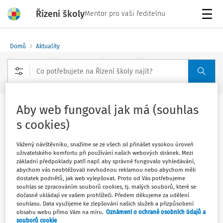
Řízení školy
Mentor pro vaši ředitelnu
Menu
Domů
Aktuality
Rozšířené vyhledávání
Aby web fungoval jak má (souhlas
Evropa je v úpadku. Asijské děti strčí
s cookies)
ty naše do kapsy
Vážený návštěvníku, snažíme se ze všech sil přinášet vysokou úroveň
Vydáno
:
31. 10. 2022
uživatelského komfortu při používání našich webových stránek. Mezi
1 minuta čtení
základní předpoklady patří např. aby správně fungovalo vyhledávání,
abychom vás neobtěžovali nevhodnou reklamou nebo abychom měli
David žije se svou manželkou a dvěma dětmi od roku
dostatek podnětů, jak web vylepšovat. Proto od Vás potřebujeme
souhlas se zpracováním souborů cookies, tj. malých souborů, které se
2020 v Malajsii, na ostrově Penang. Původně tam zůstali
dočasně ukládají ve vašem prohlížeči. Předem děkujeme za udělení
kvůli covidu, rozhodli se však neodjíždět. Jedním z
souhlasu. Data využijeme ke zlepšování našich služeb a přizpůsobení
obsahu webu přímo Vám na míru.
Oznámení o ochraně osobních údajů a
důvodů byla úroveň tamního vzdělávání.
souborů cookie