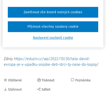
Když vidím, jak se žáci v Malajsii i ve zbytku Asie učí, kladu
Zamítnout vše kromě nutných cookies
si jednu základní otázku: jak budou dnešní evropské děti
schopné konkurovat Asii? A co to bude znamenat pro
Evropu a její roli ve světě? A bojím se, že Evropa je na
Přijmout všechny soubory cookie
šikmé ploše a nesnaží se svůj úpadek nijak zvrátit.
Nastavení souborů cookie
Celý článek si můžete přečíst na EduZin.cz
.
Zdroj:
https://eduzin.cz/wp/2022/10/30/tata-david-
evropa-je-v-upadku-asijske-deti-strci-ty-nase-do-kapsy/
Oblíbené
Tisknout
Poznámka
Stáhnout
Sdílet