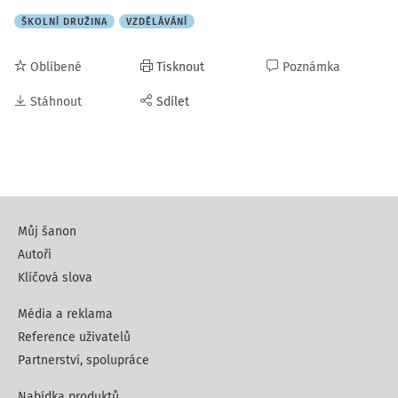
ŠKOLNÍ DRUŽINA
VZDĚLÁVÁNÍ
Oblíbené
Tisknout
Poznámka
Stáhnout
Sdílet
Můj šanon
Autoři
Klíčová slova
Média a reklama
Reference uživatelů
Partnerství, spolupráce
Nabídka produktů