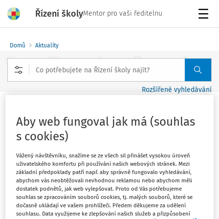
Řízení školy
Mentor pro vaši ředitelnu
Menu
Domů
Aktuality
Rozšířené vyhledávání
Družení 2023
Aby web fungoval jak má (souhlas
Vydáno
:
29. 5. 2023
s cookies)
1 minuta čtení
Zdroj
:
NPI ČR
Vážený návštěvníku, snažíme se ze všech sil přinášet vysokou úroveň
uživatelského komfortu při používání našich webových stránek. Mezi
9. a 10. června 2023 se bude konat jubilejní 15. setkání
základní předpoklady patří např. aby správně fungovalo vyhledávání,
vychovatelek a vychovatelů školních družin a školních
abychom vás neobtěžovali nevhodnou reklamou nebo abychom měli
dostatek podnětů, jak web vylepšovat. Proto od Vás potřebujeme
klubů.
souhlas se zpracováním souborů cookies, tj. malých souborů, které se
dočasně ukládají ve vašem prohlížeči. Předem děkujeme za udělení
souhlasu. Data využijeme ke zlepšování našich služeb a přizpůsobení