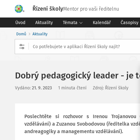
Řízení školy
Mentor pro vaši ředitelnu
Úvod
Aktuality
Témata
Kalendář
Časopisy
Domů
Aktuality
Dobrý pedagogický leader - je 
Vydáno
:
21. 9. 2023
1 minuta čtení
Zdroj
:
Řízení školy
Poslechtěte si rozhovor s Irenou Trojanovou
vzdělávání) a Zuzanou Svobodovou (ředitelka vzdě
andreagogiky a managementu vzdělávání).