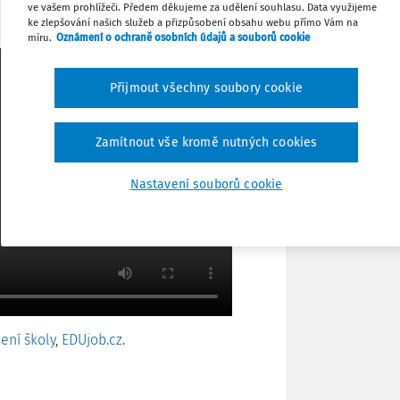
ve vašem prohlížeči. Předem děkujeme za udělení souhlasu. Data využijeme
sestavení týmu a výběrovému řízení.
ke zlepšování našich služeb a přizpůsobení obsahu webu přímo Vám na
Tisknout
míru.
Oznámení o ochraně osobních údajů a souborů cookie
Přijmout všechny soubory cookie
Sdílet
Zamítnout vše kromě nutných cookies
Poznámka
Nastavení souborů cookie
ení školy
,
EDUjob.cz
.