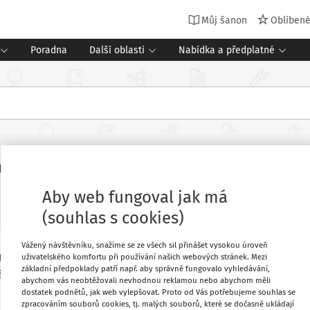
Můj šanon
Oblíben
Poradna
Další oblasti
Nabídka a předplatné
to v dnešní době možné?
Aby web fungoval jak má
(souhlas s cookies)
Vážený návštěvníku, snažíme se ze všech sil přinášet vysokou úroveň
 (ředitelka ZŠ a mentorka v oblasti
Oblíbené
uživatelského komfortu při používání našich webových stránek. Mezi
základní předpoklady patří např. aby správně fungovalo vyhledávání,
lávací organizace, lektorka na Katedře
abychom vás neobtěžovali nevhodnou reklamou nebo abychom měli
dostatek podnětů, jak web vylepšovat. Proto od Vás potřebujeme souhlas se
Stáhnout
zpracováním souborů cookies, tj. malých souborů, které se dočasně ukládají