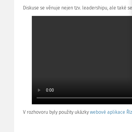
Diskuse se věnuje nejen tzv. leadershipu, ale také 
V rozhovoru byly použity ukázky
webové aplikace Říz