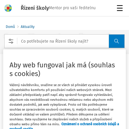
Řízení školy
Mentor pro vaši ředitelnu
Menu
Domů
Aktuality
Rozšířené vyhledávání
Aby web fungoval jak má (souhlas
Deváťáci posílají přihlášky, mají velký
s cookies)
zájem o technické obory
Vážený návštěvníku, snažíme se ze všech sil přinášet vysokou úroveň
Vydáno
:
6. 3. 2018
uživatelského komfortu při používání našich webových stránek. Mezi
1 minuta čtení
základní předpoklady patří např. aby správně fungovalo vyhledávání,
Zdroj
:
iDnes.cz
abychom vás neobtěžovali nevhodnou reklamou nebo abychom měli
dostatek podnětů, jak web vylepšovat. Proto od Vás potřebujeme
Přihlášky do prvních ročníků už se scházejí ředitelům
souhlas se zpracováním souborů cookies, tj. malých souborů, které se
dočasně ukládají ve vašem prohlížeči. Předem děkujeme za udělení
středních škol a učilišť v Karlovarském kraji. Velký
souhlasu. Data využijeme ke zlepšování našich služeb a přizpůsobení
zájem je především o technické obory.
obsahu webu přímo Vám na míru.
Oznámení o ochraně osobních údajů a