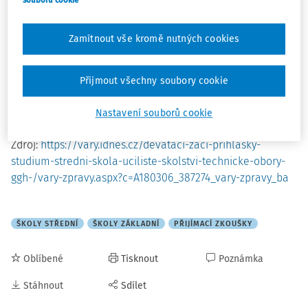
souborů cookie
Více o letošním přijímacím řízení si můžete přečíst
v tomto
článku
.
Zamítnout vše kromě nutných cookies
Přijmout všechny soubory cookie
Nastavení souborů cookie
Zdroj:
https://vary.idnes.cz/devataci-zaci-prihlasky-
studium-stredni-skola-uciliste-skolstvi-technicke-obory-
ggh-/vary-zpravy.aspx?c=A180306_387274_vary-zpravy_ba
ŠKOLY STŘEDNÍ
ŠKOLY ZÁKLADNÍ
PŘIJÍMACÍ ZKOUŠKY
Oblíbené
Tisknout
Poznámka
Stáhnout
Sdílet