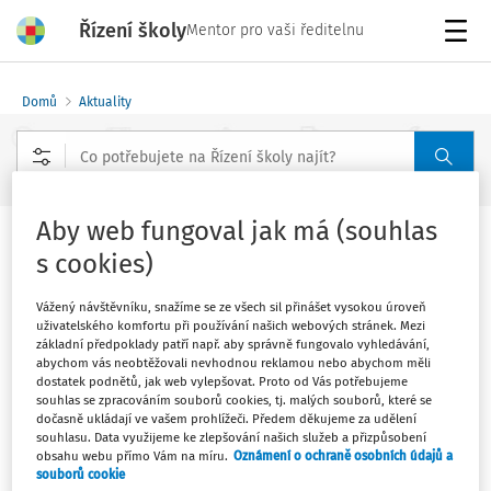
Řízení školy
Mentor pro vaši ředitelnu
Menu
Domů
Aktuality
Rozšířené vyhledávání
Aby web fungoval jak má (souhlas
Den otevřených dveří v Pedagogickém
s cookies)
muzeu na Malé Straně
Vážený návštěvníku, snažíme se ze všech sil přinášet vysokou úroveň
Vydáno
:
21. 3. 2024
uživatelského komfortu při používání našich webových stránek. Mezi
základní předpoklady patří např. aby správně fungovalo vyhledávání,
1 minuta čtení
abychom vás neobtěžovali nevhodnou reklamou nebo abychom měli
Zdroj
:
NPMK
dostatek podnětů, jak web vylepšovat. Proto od Vás potřebujeme
souhlas se zpracováním souborů cookies, tj. malých souborů, které se
V sobotu 23. března 2024 - Valdštejnská 20, Praha 1
dočasně ukládají ve vašem prohlížeči. Předem děkujeme za udělení
souhlasu. Data využijeme ke zlepšování našich služeb a přizpůsobení
obsahu webu přímo Vám na míru.
Oznámení o ochraně osobních údajů a
V prostorách historické budovy na Malé Straně čeká
souborů cookie