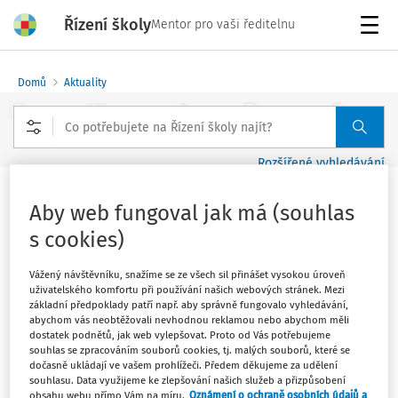
Řízení školy
Mentor pro vaši ředitelnu
Menu
Domů
Aktuality
Rozšířené vyhledávání
Dělat z dětí dělníky a rolníky se
Aby web fungoval jak má (souhlas
hodilo v 18. století, my musíme
s cookies)
vzdělávat pro digitální věk
Vážený návštěvníku, snažíme se ze všech sil přinášet vysokou úroveň
uživatelského komfortu při používání našich webových stránek. Mezi
Vydáno
:
17. 7. 2018
základní předpoklady patří např. aby správně fungovalo vyhledávání,
1 minuta čtení
abychom vás neobtěžovali nevhodnou reklamou nebo abychom měli
Zdroj
:
Novinky.cz
dostatek podnětů, jak web vylepšovat. Proto od Vás potřebujeme
souhlas se zpracováním souborů cookies, tj. malých souborů, které se
Letošní maturity byly nejen nepovedené, ale
dočasně ukládají ve vašem prohlížeči. Předem děkujeme za udělení
souhlasu. Data využijeme ke zlepšování našich služeb a přizpůsobení
neodpovídají ani současným potřebám vzdělávání.
obsahu webu přímo Vám na míru.
Oznámení o ochraně osobních údajů a