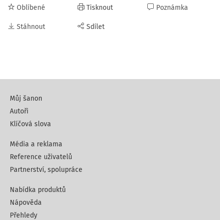
Oblíbené
Tisknout
Poznámka
Stáhnout
Sdílet
Můj šanon
Autoři
Klíčová slova
Média a reklama
Reference uživatelů
Partnerství, spolupráce
Nabídka produktů
Nápověda
Přehledy