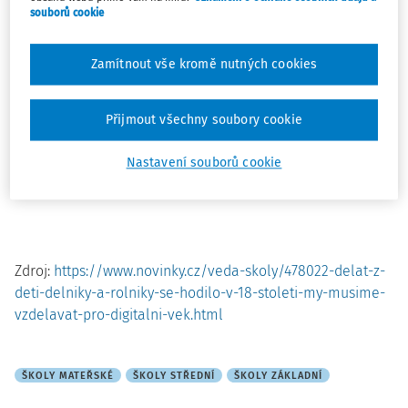
V rozhovoru pro Novinky to prohlásila Petra Mazancová
souborů cookie
z Učitelské platformy, která sdružuje učitele od školek
až po vyšší odborné školy.
Zamítnout vše kromě nutných cookies
Dodala, že pokud školy nezareagují na současný
Přijmout všechny soubory cookie
technologický a hlavně digitální vývoj, nelze mluvit
o vzdělávání pro současnost, natož pro budoucnost.
Více si
Nastavení souborů cookie
můžete přečíst v rozhovoru
pro Novinky.cz.
Zdroj:
https://www.novinky.cz/veda-skoly/478022-delat-z-
deti-delniky-a-rolniky-se-hodilo-v-18-stoleti-my-musime-
vzdelavat-pro-digitalni-vek.html
ŠKOLY MATEŘSKÉ
ŠKOLY STŘEDNÍ
ŠKOLY ZÁKLADNÍ