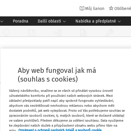
Můj šanon
Oblíben
Poradna
Další oblasti
Nabídka a předplatné
Aby web fungoval jak má
(souhlas s cookies)
.
Vážený návštěvníku, snažíme se ze všech sil přinášet vysokou úroveň
uživatelského komfortu při používání našich webových stránek. Mezi
základní předpoklady patří např. aby správně fungovalo vyhledávání,
abychom vás neobtěžovali nevhodnou reklamou nebo abychom měli
nápadů, která se uskuteční 9.10.2019 v
Oblíbené
dostatek podnětů, jak web vylepšovat. Proto od Vás potřebujeme souhlas se
zpracováním souborů cookies, tj. malých souborů, které se dočasně ukládají
ve vašem prohlížeči. Předem děkujeme za udělení souhlasu. Data využijeme
ke zlepšování našich služeb a přizpůsobení obsahu webu přímo Vám na
Stáhnout
míru.
Oznámení o ochraně osobních údajů a souborů cookie