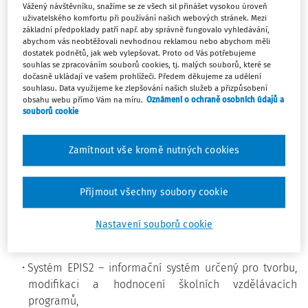
realizuje Česká školní inspekce vývoj interaktivního
Vážený návštěvníku, snažíme se ze všech sil přinášet vysokou úroveň
prostředí pro tvorbu, modifikaci a hodnocení školních
uživatelského komfortu při používání našich webových stránek. Mezi
základní předpoklady patří např. aby správně fungovalo vyhledávání,
vzdělávacích programů, včetně implementace metodik
abychom vás neobtěžovali nevhodnou reklamou nebo abychom měli
hodnocení a včetně integrovaného systému inspekční
dostatek podnětů, jak web vylepšovat. Proto od Vás potřebujeme
souhlas se zpracováním souborů cookies, tj. malých souborů, které se
činnosti pro sběr, záznam a vyhodnocování dat (dále
dočasně ukládají ve vašem prohlížeči. Předem děkujeme za udělení
„EPIS“).
souhlasu. Data využijeme ke zlepšování našich služeb a přizpůsobení
obsahu webu přímo Vám na míru.
Oznámení o ochraně osobních údajů a
souborů cookie
Hlavním cílem EPIS je implementace jednotné
integrované technologické platformy s využitím moderních
Zamítnout vše kromě nutných cookies
webových technologií, skládající se z následujících
systémů, z nichž každý je koncipován tak, aby jeho funkce
byly přístupné i pro uživatele z řad pracovníků škol:
Přijmout všechny soubory cookie
Systém EPIS1 – elektronický integrovaný systém pro
Nastavení souborů cookie
sběr inspekčních dat, jejich záznam, zpracování a
podporu základních činností ČŠI,
Systém EPIS2 – informační systém určený pro tvorbu,
modifikaci a hodnocení školních vzdělávacích
programů,