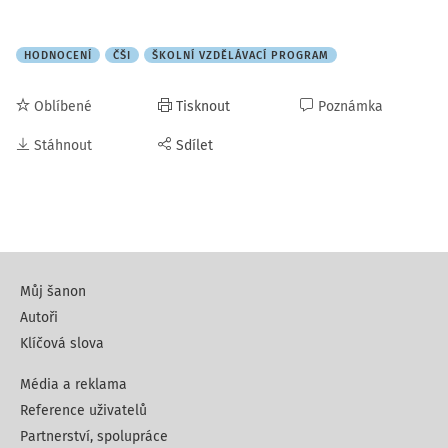
HODNOCENÍ
ČŠI
ŠKOLNÍ VZDĚLÁVACÍ PROGRAM
Oblíbené
Tisknout
Poznámka
Stáhnout
Sdílet
Můj šanon
Autoři
Klíčová slova
Média a reklama
Reference uživatelů
Partnerství, spolupráce