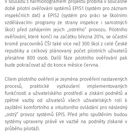
V souladu s harmonogramem projektu probíhá v současné
době pilotní ověřování systémů EPIS1 (systém pro záznam
inspekčních dat) a EPIS2 (systém pro práci se školními
vzdělávacími programy ze strany inspekce i samotných
škol) před zahájením jejich „ostrého“ provozu. Pilotního
ověřování, které končí na začátku března 2014, se účastní
kromě pracovníků ČŠI také více než 300 škol z celé České
republiky a celkový plánovaný počet pilotních uživatelů
přesáhne 800 osob. Další fáze pilotního ověřování pak
bude pokračovat až do konce měsíce června.
Cílem pilotního ověření je zejména prověření nastavených
procesů, praktické vyzkoušení implementovaných
funkčností a uživatelského prostředí a získání podnětů a
zpětné vazby od uživatelů všech uživatelských rolí k
zajištění komfortního a intuitivního ovládání pro následný
„ostrý“ provoz systémů EPIS. Před jeho spuštěním budou
systémy upraveny právě ve vazbě na podněty získané v
průběhu pilotáží.