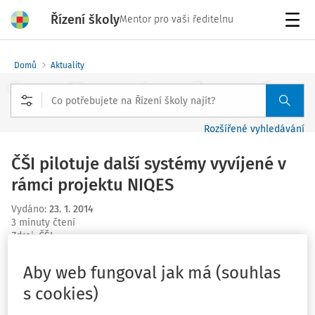
Řízení školy
Mentor pro vaši ředitelnu
Menu
Domů
Aktuality
Rozšířené vyhledávání
ČŠI pilotuje další systémy vyvíjené v
rámci projektu NIQES
Vydáno
:
23. 1. 2014
3 minuty čtení
Zdroj
:
ČŠI
V rámci projektu Národní systém inspekčního
Aby web fungoval jak má (souhlas
hodnocení vzdělávací soustavy v České republice
s cookies)
(NIQES), konkrétně v rámci jeho klíčové aktivity č. 2,