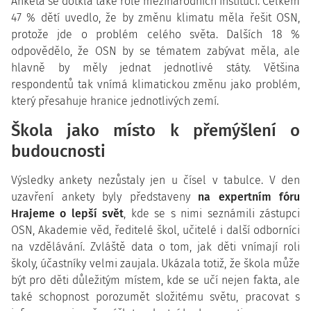
Anketa se dotkla také role mezinárodních institucí. Celkem
47 % dětí uvedlo, že by změnu klimatu měla řešit OSN,
protože jde o problém celého světa. Dalších 18 %
odpovědělo, že OSN by se tématem zabývat měla, ale
hlavně by měly jednat jednotlivé státy. Většina
respondentů tak vnímá klimatickou změnu jako problém,
který přesahuje hranice jednotlivých zemí.
Škola jako místo k přemýšlení o
budoucnosti
Výsledky ankety nezůstaly jen u čísel v tabulce. V den
uzavření ankety byly představeny
na expertním fóru
Hrajeme o lepší svět
, kde se s nimi seznámili zástupci
OSN, Akademie věd, ředitelé škol, učitelé i další odborníci
na vzdělávání. Zvláště data o tom, jak děti vnímají roli
školy, účastníky velmi zaujala. Ukázala totiž, že škola může
být pro děti důležitým místem, kde se učí nejen fakta, ale
také schopnost porozumět složitému světu, pracovat s