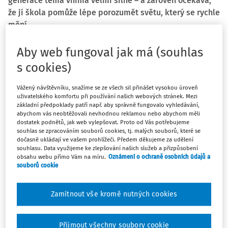
generace téma vnímá velmi silně – a zároveň očekává,
že jí škola pomůže lépe porozumět světu, který se rychle
mění.
Aby web fungoval jak má (souhlas
Klimatická změna patří mezi nejdiskutovanější témata
současnosti, ale málokdy dostávají prostor ti, kterých se
s cookies)
budoucnost týká nejvíc. Právě proto vznikla společná
Vážený návštěvníku, snažíme se ze všech sil přinášet vysokou úroveň
anketa vzdělávacího centra TEREZA a ÁMOS vision
uživatelského komfortu při používání našich webových stránek. Mezi
zaměřená
na názory dětí na klima, informace, školu,
základní předpoklady patří např. aby správně fungovalo vyhledávání,
OSN i budoucnost světa
.
abychom vás neobtěžovali nevhodnou reklamou nebo abychom měli
dostatek podnětů, jak web vylepšovat. Proto od Vás potřebujeme
souhlas se zpracováním souborů cookies, tj. malých souborů, které se
Klimatická změna a děti
dočasně ukládají ve vašem prohlížeči. Předem děkujeme za udělení
souhlasu. Data využijeme ke zlepšování našich služeb a přizpůsobení
Výsledky ukázaly, že děti téma klimatické změny rozhodně
obsahu webu přímo Vám na míru.
Oznámení o ochraně osobních údajů a
souborů cookie
nevnímají jako vzdálené nebo okrajové. Celkem 58 %
respondentů si myslí, že lidská činnost má na klimatickou
změnu velký vliv, dalších 17 % připouští alespoň částečný
Zamítnout vše kromě nutných cookies
vliv člověka. Největší
obavy mají děti z nejisté
budoucnosti
, dopadů na lidi a zvířata a z toho, že se
Přijmout všechny soubory cookie