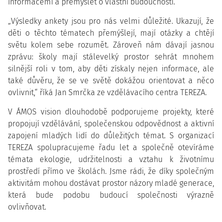
informacemi a přemýšlet o vlastní budoucnosti.
„Výsledky ankety jsou pro nás velmi důležité. Ukazují, že
děti o těchto tématech přemýšlejí, mají otázky a chtějí
světu kolem sebe rozumět. Zároveň nám dávají jasnou
zprávu: školy mají stálevelký prostor sehrát mnohem
silnější roli v tom, aby děti získaly nejen informace, ale
také důvěru, že se ve světě dokážou orientovat a něco
ovlivnit,“ říká Jan Smrčka ze vzdělávacího centra TEREZA.
V ÁMOS vision dlouhodobě podporujeme projekty, které
propojují vzdělávání, společenskou odpovědnost a aktivní
zapojení mladých lidí do důležitých témat. S organizací
TEREZA spolupracujeme řadu let a společně otevíráme
témata ekologie, udržitelnosti a vztahu k životnímu
prostředí přímo ve školách. Jsme rádi, že díky společným
aktivitám mohou dostávat prostor názory mladé generace,
která bude podobu budoucí společnosti výrazně
ovlivňovat.