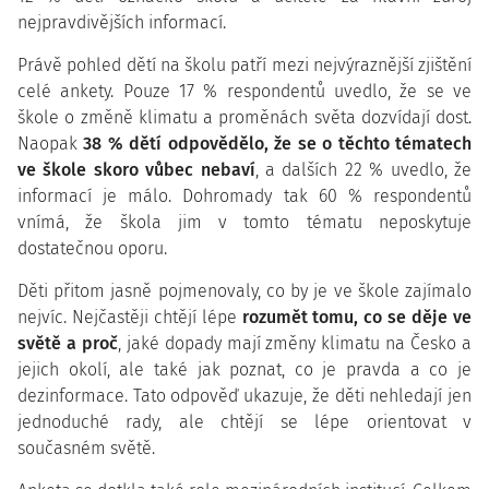
nejpravdivějších informací.
Právě pohled dětí na školu patří mezi nejvýraznější zjištění
celé ankety. Pouze 17 % respondentů uvedlo, že se ve
škole o změně klimatu a proměnách světa dozvídají dost.
Naopak
38 % dětí odpovědělo, že se o těchto tématech
ve škole skoro vůbec nebaví
, a dalších 22 % uvedlo, že
informací je málo. Dohromady tak 60 % respondentů
vnímá, že škola jim v tomto tématu neposkytuje
dostatečnou oporu.
Děti přitom jasně pojmenovaly, co by je ve škole zajímalo
nejvíc. Nejčastěji chtějí lépe
rozumět tomu, co se děje ve
světě a proč
, jaké dopady mají změny klimatu na Česko a
jejich okolí, ale také jak poznat, co je pravda a co je
dezinformace. Tato odpověď ukazuje, že děti nehledají jen
jednoduché rady, ale chtějí se lépe orientovat v
současném světě.