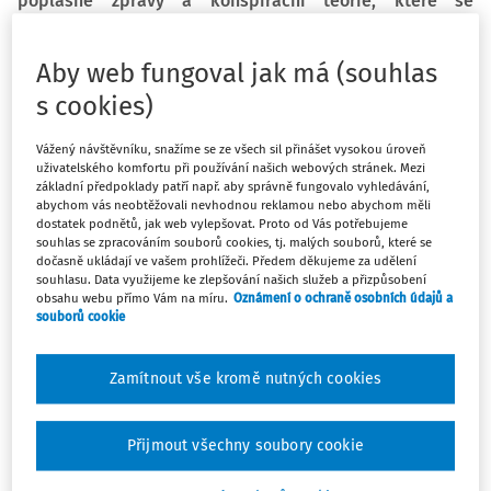
poplašné zprávy a konspirační teorie, které se
v uplynulých měsících objevily ve veřejném prostoru
v souvislosti s koronavirovou epidemií a poskytuje
Aby web fungoval jak má (souhlas
vyučujícím atraktivní materiály vycházející z aktuálních
s cookies)
událostí, určené zejména pro výuku mediální výchovy na
středních a druhém stupni základních škol. Publikace
Vážený návštěvníku, snažíme se ze všech sil přinášet vysokou úroveň
by měla posloužit jako návod nebo inspirace, jak téma
uživatelského komfortu při používání našich webových stránek. Mezi
(nejen koronavirových) dezinformací uchopit a začlenit
základní předpoklady patří např. aby správně fungovalo vyhledávání,
abychom vás neobtěžovali nevhodnou reklamou nebo abychom měli
do hodin.
dostatek podnětů, jak web vylepšovat. Proto od Vás potřebujeme
souhlas se zpracováním souborů cookies, tj. malých souborů, které se
dočasně ukládají ve vašem prohlížeči. Předem děkujeme za udělení
Informace spojené s onemocněním covid-19 plní od
souhlasu. Data využijeme ke zlepšování našich služeb a přizpůsobení
počátku koronavirové epidemie média. Dominují témata
obsahu webu přímo Vám na míru.
Oznámení o ochraně osobních údajů a
souborů cookie
zabývající se počty nakažených, původem viru, platnými
nařízeními a omezeními, možnostmi léčby, vývojem vakcín,
vlivem vládních opatření na každodenní životy obyvatel ČR
Zamítnout vše kromě nutných cookies
či dopady na ekonomiku. Kromě seriózních médií se těchto
témat chopila i média dezinformační. Ve veřejném
Přijmout všechny soubory cookie
prostoru se tak vedle relevantních a ověřených informací
rychle rozšířilo i velké množství dezinformací, zavádějících