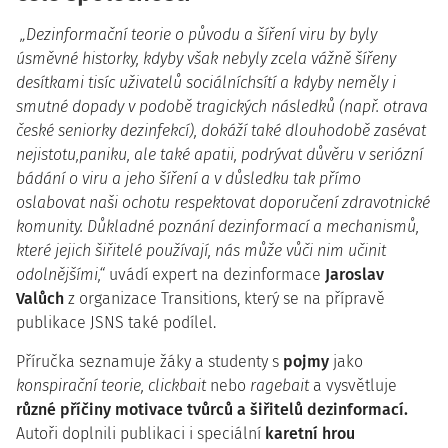
„Dezinformační teorie o původu a šíření viru by byly
úsměvné historky, kdyby však nebyly
zcela vážně šířeny
desítkami tisíc uživatelů sociálních
sítí a kdyby neměly i
smutné dopady
v podobě tragických následků (např. otrava
české seniorky dezinfekcí), dokáží také
dlouhodobě zasévat
nejistotu,
paniku, ale také apatii
, podrývat důvěru v seriózní
bádání o viru a jeho šíření a v důsledku tak
přímo
oslabovat naši ochotu respektovat doporučení zdravotnické
komunity.
Důkladné poznání dezinformací
a mechanismů,
které jejich šiřitelé používají, nás může vůči nim učinit
odolnějšími,“
uvádí expert na dezinformace
Jaroslav
Valůch
z organizace Transitions, který se na přípravě
publikace JSNS také podílel.
Příručka seznamuje žáky a studenty s
pojmy
jako
konspirační teorie, clickbait
nebo
ragebait
a vysvětluje
různé příčiny motivace tvůrců a šiřitelů dezinformací.
Autoři doplnili publikaci i speciální
karetní hrou