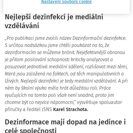
Nastavení souborů cookie
sdělení, poplašných zpráv či konspiračních teorií.
Nejlepší dezinfekcí je mediální
vzdělávání
„Pro publikaci jsme zvolili název
Dezinformační dezinfekce
.
S určitou nadsázkou jsme chtěli poukázat na to, že
dezinformacím se můžeme bránit. Nejefektivnější obranou
je přitom posilování schopnosti kriticky analyzovat a
posuzovat jednotlivá mediální sdělení, rozlišovat mezi těmi,
která jsou založená na faktech, od těch manipulativních a
lživých. Nejlepší
dezinfekcí je tedy mediální vzdělávání. A při
něm by školní výuka měla hrát důležitou roli. Práce
vyučujících na tomto poli však není snadná, proto jim
chceme být co nejvíce nápomocni,“
vysvětluje spoluautor
příručky a ředitel JSNS
Karel Strachota.
Dezinformace mají dopad na jedince i
celé společnosti