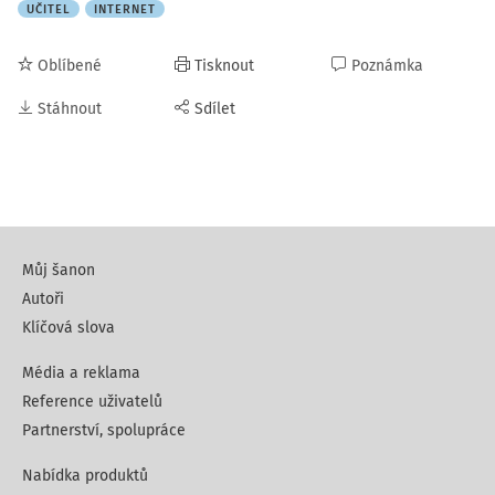
UČITEL
INTERNET
Oblíbené
Tisknout
Poznámka
Stáhnout
Sdílet
Můj šanon
Autoři
Klíčová slova
Média a reklama
Reference uživatelů
Partnerství, spolupráce
Nabídka produktů