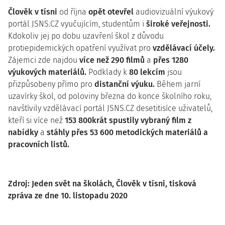
Člověk v tísni
od října
opět otevřel
audiovizuální výukový
portál JSNS.CZ vyučujícím, studentům i
široké veřejnosti.
Kdokoliv jej po dobu uzavření škol z důvodu
protiepidemických opatření využívat pro
vzdělávací účely.
Zájemci zde najdou
více než 290 filmů
a
přes 1280
výukových materiálů.
Podklady k
80 lekcím
jsou
přizpůsobeny přímo pro
distanční výuku.
Během jarní
uzavírky škol, od poloviny března do konce školního roku,
navštívily vzdělávací portál JSNS.CZ desetitisíce uživatelů,
kteří si více než
153 800krát spustily vybraný film z
nabídky
a
stáhly přes 53 600 metodických materiálů a
pracovních listů.
Zdroj: Jeden svět na školách, Člověk v tísni, tisková
zpráva ze dne 10. listopadu 2020