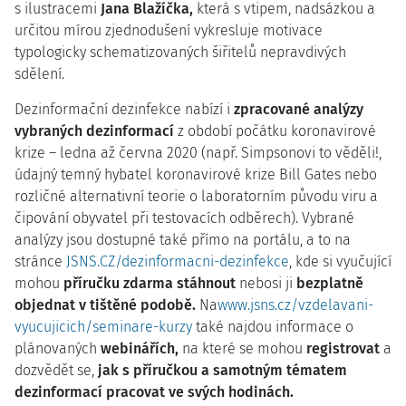
s ilustracemi
Jana Blažíčka,
která s vtipem, nadsázkou a
určitou mírou zjednodušení vykresluje motivace
typologicky schematizovaných šiřitelů nepravdivých
sdělení.
Dezinformační dezinfekce nabízí i
zpracované analýzy
vybraných dezinformací
z období počátku koronavirové
krize – ledna až června 2020 (např. Simpsonovi to věděli!,
údajný temný hybatel koronavirové krize Bill Gates nebo
rozličné alternativní teorie o laboratorním původu viru a
čipování obyvatel při testovacích odběrech). Vybrané
analýzy jsou dostupné také přímo na portálu, a to na
stránce
JSNS.CZ/dezinformacni-dezinfekce
, kde si vyučující
mohou
příručku zdarma stáhnout
nebosi ji
bezplatně
objednat v tištěné podobě.
Na
www.jsns.cz/vzdelavani-
vyucujicich/seminare-kurzy
také najdou informace o
plánovaných
webinářích,
na které se mohou
registrovat
a
dozvědět se,
jak s příručkou a samotným tématem
dezinformací pracovat ve svých hodinách.