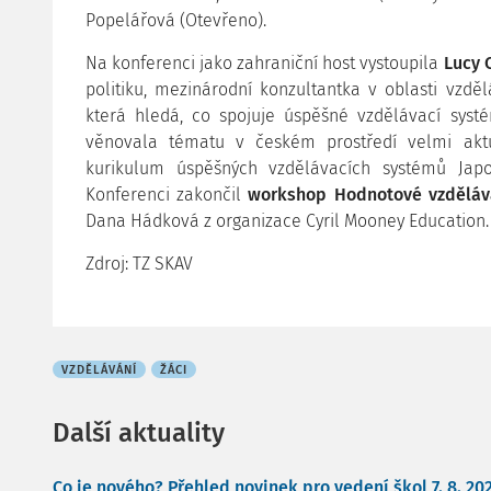
Popelářová (Otevřeno).
Na konferenci jako zahraniční host vystoupila
Lucy 
politiku, mezinárodní konzultantka v oblasti vzdě
která hledá, co spojuje úspěšné vzdělávací sys
věnovala tématu v českém prostředí velmi akt
kurikulum úspěšných vzdělávacích systémů Japo
Konferenci zakončil
workshop Hodnotové vzděláv
Dana Hádková z organizace Cyril Mooney Education.
Zdroj: TZ SKAV
VZDĚLÁVÁNÍ
ŽÁCI
Další aktuality
Co je nového? Přehled novinek pro vedení škol 7. 8. 20