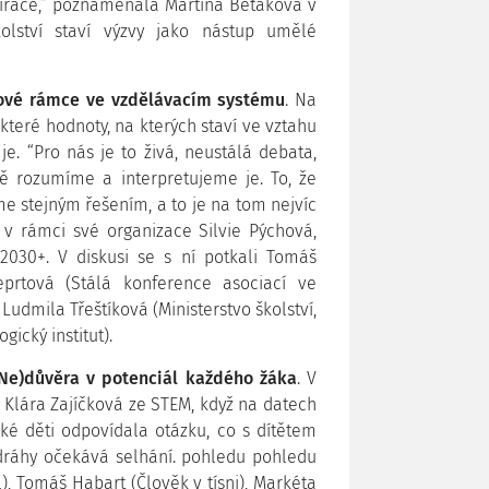
spirace,” poznamenala Martina Běťáková v
kolství staví výzvy jako nástup umělé
ové rámce ve vzdělávacím systému
. Na
 které hodnoty, na kterých staví ve vztahu
je. “Pro nás je to živá, neustálá debata,
jně rozumíme a interpretujeme je. To, že
e stejným řešením, a to je na tom nejvíc
v rámci své organizace Silvie Pýchová,
2030+. V diskusi se s ní potkali Tomáš
eprtová (Stálá konference asociací ve
Ludmila Třeštíková (Ministerstvo školství,
ický institut).
(Ne)důvěra v potenciál každého žáka
. V
 Klára Zajíčková ze STEM, když na datech
 děti odpovídala otázku, co s dítětem
 dráhy očekává selhání. pohledu pohledu
, Tomáš Habart (Člověk v tísni), Markéta