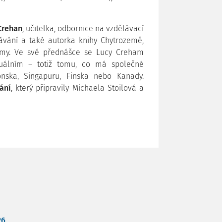
Crehan
, učitelka, odbornice na vzdělávací
lávání a také autorka knihy Chytrozemě,
témy. Ve své přednášce se Lucy Creham
uálním – totiž tomu, co má společné
nska, Singapuru, Finska nebo Kanady.
ání
, který připravily Michaela Stoilová a
26