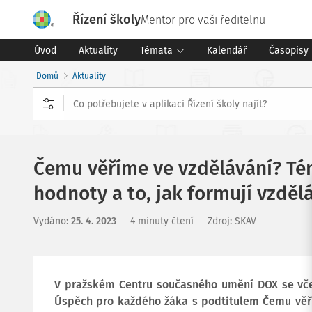
Řízení školy
Mentor pro vaši ředitelnu
Úvod
Aktuality
Témata
Kalendář
Časopisy
Domů
Aktuality
Čemu věříme ve vzdělávání? Té
hodnoty a to, jak formují vzděl
Vydáno
:
25. 4. 2023
4 minuty čtení
Zdroj
:
SKAV
V pražském Centru současného umění DOX se včera
Úspěch pro každého žáka s podtitulem Čemu věř