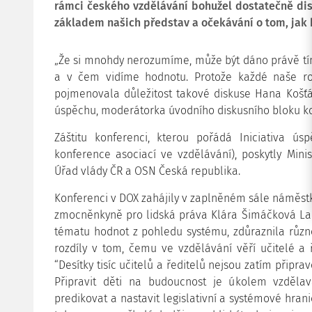
rámci českého vzdělávání bohužel dostatečně dis
základem našich představ a očekávání o tom, jak 
„Že si mnohdy nerozumíme, může být dáno právě t
a v čem vidíme hodnotu. Protože každé naše roz
pojmenovala důležitost takové diskuse Hana Koš
úspěchu, moderátorka úvodního diskusního bloku k
Záštitu konferenci, kterou pořádá Iniciativa 
konference asociací ve vzdělávání), poskytly Minis
Úřad vlády ČR a OSN Česká republika.
Konferenci v DOX zahájily v zaplněném sále náměstk
zmocněnkyně pro lidská práva Klára Šimáčková Lau
tématu hodnot z pohledu systému, zdůraznila různ
rozdíly v tom, čemu ve vzdělávání věří učitelé a ř
“Desítky tisíc učitelů a ředitelů nejsou zatím připra
Připravit děti na budoucnost je úkolem vzdělav
predikovat a nastavit legislativní a systémové hranic