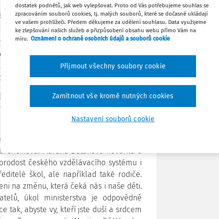
kutováno, přestože právě hodnoty jsou
dostatek podnětů, jak web vylepšovat. Proto od Vás potřebujeme souhlas se
Stáhnout
zpracováním souborů cookies, tj. malých souborů, které se dočasně ukládají
by měl vzdělávací systém vypadat.
ve vašem prohlížeči. Předem děkujeme za udělení souhlasu. Data využijeme
ke zlepšování našich služeb a přizpůsobení obsahu webu přímo Vám na
Tisknout
míru.
Oznámení o ochraně osobních údajů a souborů cookie
ím, že málo mluvíme o tom, čemu věříme
hodnutí, každá volba z toho vychází,“
ťálová z organizace Pomáháme školám k
Přijmout všechny soubory cookie
Sdílet
onference.
úspěch pro každého žáka a SKAV (Stálá
Zamítnout vše kromě nutných cookies
Poznámka
terstvo školství, mládeže a tělovýchovy,
Nastavení souborů cookie
yně ministra školství Martina Běťáková a
renčíková. Martina Běťáková hovořila o
orodost českého vzdělávacího systému i
editelé škol, ale například také rodiče.
veni na změnu, která čeká nás i naše děti.
atelů, úkol ministerstva je odpovědně
e tak, abyste vy, kteří jste duší a srdcem