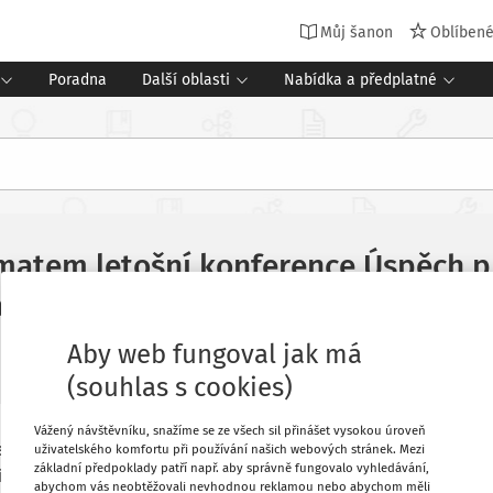
Můj šanon
Oblíben
Poradna
Další oblasti
Nabídka a předplatné
matem letošní konference Úspěch p
ávací systém
Aby web fungoval jak má
(souhlas s cookies)
Vážený návštěvníku, snažíme se ze všech sil přinášet vysokou úroveň
 uskutečnil již 11. ročník konference
Oblíbené
uživatelského komfortu při používání našich webových stránek. Mezi
základní předpoklady patří např. aby správně fungovalo vyhledávání,
íme ve vzdělávání. Téma hodnot není v
abychom vás neobtěžovali nevhodnou reklamou nebo abychom měli