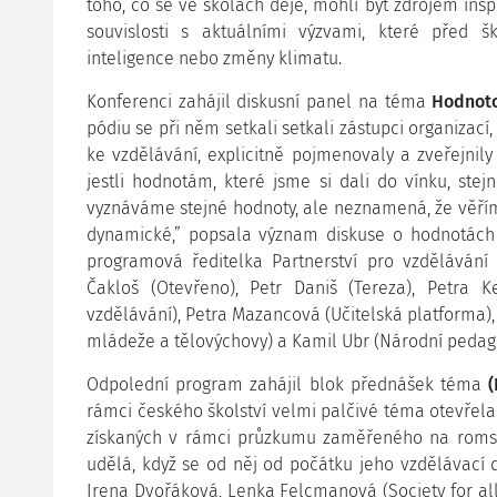
toho, co se ve školách děje, mohli být zdrojem in
souvislosti s aktuálními výzvami, které před š
inteligence nebo změny klimatu.
Konferenci zahájil diskusní panel na téma
Hodnot
pódiu se při něm setkali setkali zástupci organizací,
ke vzdělávání, explicitně pojmenovaly a zveřejnily 
jestli hodnotám, které jsme si dali do vínku, ste
vyznáváme stejné hodnoty, ale neznamená, že věřím
dynamické,” popsala význam diskuse o hodnotách 
programová ředitelka Partnerství pro vzdělávání 
Čakloš (Otevřeno), Petr Daniš (Tereza), Petra K
vzdělávání), Petra Mazancová (Učitelská platforma), 
mládeže a tělovýchovy) a Kamil Ubr (Národní pedagog
Odpolední program zahájil blok přednášek téma
rámci českého školství velmi palčivé téma otevřela
získaných v rámci průzkumu zaměřeného na romské
udělá, když se od něj od počátku jeho vzdělávací
Irena Dvořáková, Lenka Felcmanová (Society for all)