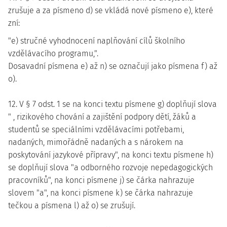
zrušuje a za písmeno d) se vkládá nové písmeno e), které
zní:
"e) stručné vyhodnocení naplňování cílů školního
vzdělávacího programu,".
Dosavadní písmena e) až n) se označují jako písmena f) až
o).
12. V § 7 odst. 1 se na konci textu písmene g) doplňují slova
" , rizikového chování a zajištění podpory dětí, žáků a
studentů se speciálními vzdělávacími potřebami,
nadaných, mimořádně nadaných a s nárokem na
poskytování jazykové přípravy", na konci textu písmene h)
se doplňují slova "a odborného rozvoje nepedagogických
pracovníků", na konci písmene j) se čárka nahrazuje
slovem "a", na konci písmene k) se čárka nahrazuje
tečkou a písmena l) až o) se zrušují.