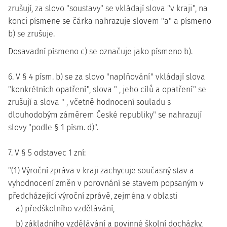
zrušují, za slovo "soustavy" se vkládají slova "v kraji", na
konci písmene se čárka nahrazuje slovem "a" a písmeno
b) se zrušuje.
Dosavadní písmeno c) se označuje jako písmeno b).
6. V § 4 písm. b) se za slovo "naplňování" vkládají slova
"konkrétních opatření", slova " , jeho cílů a opatření" se
zrušují a slova " , včetně hodnocení souladu s
dlouhodobým záměrem České republiky" se nahrazují
slovy "podle § 1 písm. d)".
7. V § 5 odstavec 1 zní:
"(1) Výroční zpráva v kraji zachycuje současný stav a
vyhodnocení změn v porovnání se stavem popsaným v
předcházející výroční zprávě, zejména v oblasti
a) předškolního vzdělávání,
b) základního vzdělávání a povinné školní docházky,