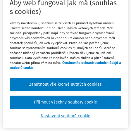
Aby web fungoval jak má (souhlas
středním, vyšším odborném a jiném vzdělávání (školský
s cookies)
zákon):
Vážený návštěvníku, snažíme se ze všech sil přinášet vysokou úroveň
Čl.I
uživatelského komfortu při používání našich webových stránek. Mezi
základní předpoklady patří např. aby správně fungovalo vyhledávání,
abychom vás neobtěžovali nevhodnou reklamou nebo abychom měli
Vyhláška č. 15/2005 Sb., kterou se stanoví náležitosti
dostatek podnětů, jak web vylepšovat. Proto od Vás potřebujeme
dlouhodobých záměrů a výročních zpráv, ve znění
souhlas se zpracováním souborů cookies, tj. malých souborů, které se
dočasně ukládají ve vašem prohlížeči. Předem děkujeme za udělení
vyhlášky č. 225/2009 Sb., vyhlášky č. 195/2012 Sb. a
souhlasu. Data využijeme ke zlepšování našich služeb a přizpůsobení
vyhlášky č. 405/2020 Sb., se mění takto:
obsahu webu přímo Vám na míru.
Oznámení o ochraně osobních údajů a
souborů cookie
1. § 1 a 2 včetně nadpisů znějí:
Zamítnout vše kromě nutných cookies
"§ 1
Rámcová struktura a obsah dlouhodobého záměru vzdělávání a rozvoje
Přijmout všechny soubory cookie
vzdělávací soustavy
Nastavení souborů cookie
Dlouhodobý záměr vzdělávání a rozvoje vzdělávací
soustavy (dále jen "dlouhodobý záměr") obsahuje jako