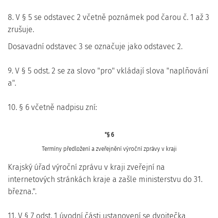
8. V § 5 se odstavec 2 včetně poznámek pod čarou č. 1 až 3
zrušuje.
Dosavadní odstavec 3 se označuje jako odstavec 2.
9. V § 5 odst. 2 se za slovo "pro" vkládají slova "naplňování
a".
10. § 6 včetně nadpisu zní:
"§ 6
Termíny předložení a zveřejnění výroční zprávy v kraji
Krajský úřad výroční zprávu v kraji zveřejní na
internetových stránkách kraje a zašle ministerstvu do 31.
března.".
11. V § 7 odst. 1 úvodní části ustanovení se dvojtečka