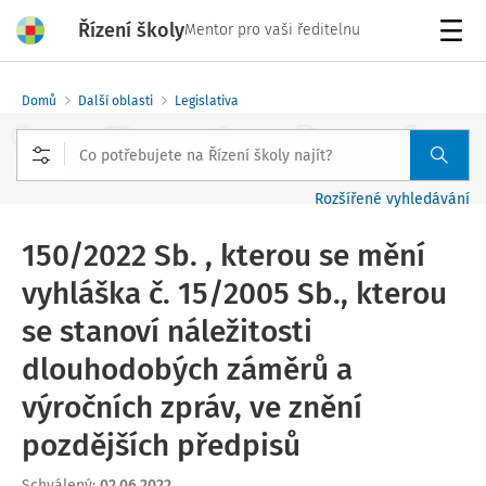
Řízení školy
Mentor pro vaši ředitelnu
Menu
Domů
Další oblasti
Legislativa
Rozšířené vyhledávání
150/2022 Sb. , kterou se mění
vyhláška č. 15/2005 Sb., kterou
se stanoví náležitosti
dlouhodobých záměrů a
výročních zpráv, ve znění
pozdějších předpisů
Schválený
:
02.06.2022