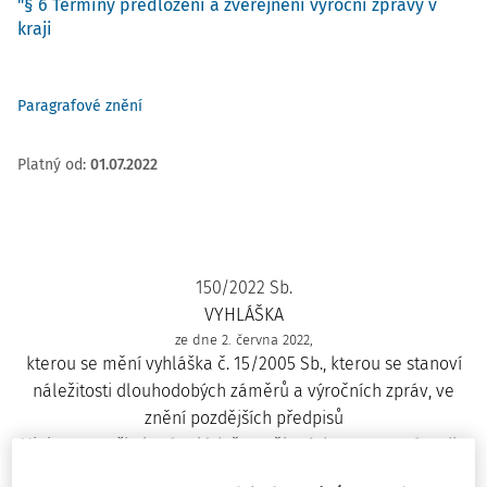
"§ 6 Termíny předložení a zveřejnění výroční zprávy v
kraji
Paragrafové znění
Platný od
:
01.07.2022
150/2022 Sb.
VYHLÁŠKA
ze dne 2. června 2022,
kterou se mění vyhláška č. 15/2005 Sb., kterou se stanoví
náležitosti dlouhodobých záměrů a výročních zpráv, ve
znění pozdějších předpisů
Ministerstvo školství, mládeže a tělovýchovy stanoví podle
§ 11 zákona č. 561/2004 Sb., o předškolním, základním,