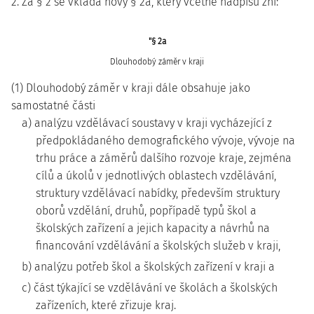
2. Za § 2 se vkládá nový § 2a, který včetně nadpisu zní:
"§ 2a
Dlouhodobý záměr v kraji
(1) Dlouhodobý záměr v kraji dále obsahuje jako
samostatné části
a) analýzu vzdělávací soustavy v kraji vycházející z
předpokládaného demografického vývoje, vývoje na
trhu práce a záměrů dalšího rozvoje kraje, zejména
cílů a úkolů v jednotlivých oblastech vzdělávání,
struktury vzdělávací nabídky, především struktury
oborů vzdělání, druhů, popřípadě typů škol a
školských zařízení a jejich kapacity a návrhů na
financování vzdělávání a školských služeb v kraji,
b) analýzu potřeb škol a školských zařízení v kraji a
c) část týkající se vzdělávání ve školách a školských
zařízeních, které zřizuje kraj.