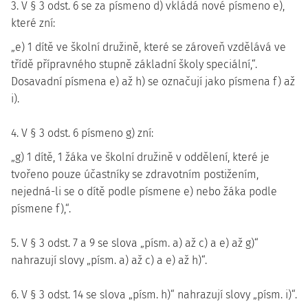
3. V § 3 odst. 6 se za písmeno d) vkládá nové písmeno e),
které zní:
„e) 1 dítě ve školní družině, které se zároveň vzdělává ve
třídě přípravného stupně základní školy speciální,“.
Dosavadní písmena e) až h) se označují jako písmena f) až
i).
4. V § 3 odst. 6 písmeno g) zní:
„g) 1 dítě, 1 žáka ve školní družině v oddělení, které je
tvořeno pouze účastníky se zdravotním postižením,
nejedná-li se o dítě podle písmene e) nebo žáka podle
písmene f),“.
5. V § 3 odst. 7 a 9 se slova „písm. a) až c) a e) až g)“
nahrazují slovy „písm. a) až c) a e) až h)“.
6. V § 3 odst. 14 se slova „písm. h)“ nahrazují slovy „písm. i)“.