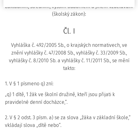
základním, středním, vyšším odborném a jiném vzdělávání
(školský zákon):
Čl. I
Vyhláška č. 492/2005 Sb., o krajských normativech, ve
znění vyhlášky č. 47/2008 Sb., vyhlášky č. 33/2009 Sb.,
vyhlášky č. 8/2010 Sb. a vyhlášky č. 11/2011 Sb., se mění
takto:
1. V § 1 písmeno q) zní:
„q) 1 dítě, 1 žák ve školní družině, kteří jsou přijati k
pravidelné denní docházce,“.
2. V § 2 odst. 3 písm. a) se za slova „žáka v základní škole,“
vkládají slova „dítě nebo“.