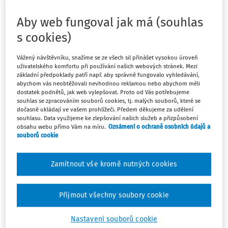
Sledovat předpis
Aby web fungoval jak má (souhlas
Hledat v textu předpisu
s cookies)
Vážený návštěvníku, snažíme se ze všech sil přinášet vysokou úroveň
uživatelského komfortu při používání našich webových stránek. Mezi
základní předpoklady patří např. aby správně fungovalo vyhledávání,
abychom vás neobtěžovali nevhodnou reklamou nebo abychom měli
dostatek podnětů, jak web vylepšovat. Proto od Vás potřebujeme
Platný od
:
31.08.2011
souhlas se zpracováním souborů cookies, tj. malých souborů, které se
dočasně ukládají ve vašem prohlížeči. Předem děkujeme za udělení
souhlasu. Data využijeme ke zlepšování našich služeb a přizpůsobení
obsahu webu přímo Vám na míru.
Oznámení o ochraně osobních údajů a
souborů cookie
110/2011 Sb.
VYHLÁŠKA
Zamítnout vše kromě nutných cookies
ze dne 15. dubna 2011,
kterou se mění vyhláška č. 492/2005 Sb., o krajských
Přijmout všechny soubory cookie
normativech, ve znění pozdějších předpisů
Ministerstvo školství, mládeže a tělovýchovy stanoví podle
Nastavení souborů cookie
§ 161 odst. 4 zákona č. 561/2004 Sb., o předškolním,