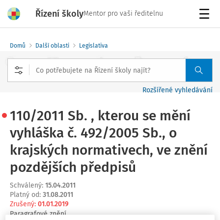
Řízení školy
Mentor pro vaši ředitelnu
Menu
Domů
Další oblasti
Legislativa
Rozšířené vyhledávání
110/2011 Sb. , kterou se mění
vyhláška č. 492/2005 Sb., o
krajských normativech, ve znění
pozdějších předpisů
Schválený
:
15.04.2011
Platný od
:
31.08.2011
Zrušený
:
01.01.2019
Paragrafové znění