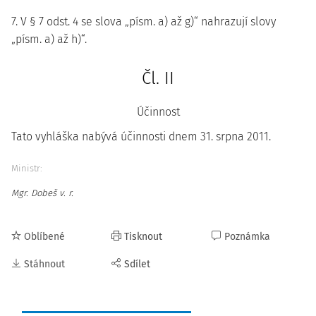
7. V § 7 odst. 4 se slova „písm. a) až g)“ nahrazují slovy
„písm. a) až h)“.
Čl. II
Účinnost
Tato vyhláška nabývá účinnosti dnem 31. srpna 2011.
Ministr:
Mgr. Dobeš v. r.
Oblíbené
Tisknout
Poznámka
Stáhnout
Sdílet