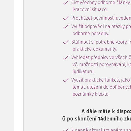
Číst všechny odborné články
Pracovní situace.
Procházet povinnosti uveden
Využít odpovědi na otázky p
odborné poradny.
Stáhnout si potřebné vzory, f
praktické dokumenty.
Vyhledat předpisy ve všech 
vč. možnosti porovnávání, k
judikaturu.
Využít praktické funkce, jako
témat, uložení do oblíbenýc
poznámky k textu.
A dále máte k dispoz
(i po skončení 14denního zk
k denně aktualizovanému zpr