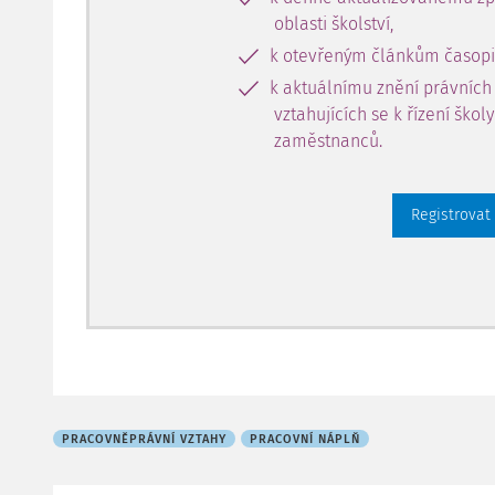
oblasti školství,
k otevřeným článkům časopi
k aktuálnímu znění právních
vztahujících se k řízení škol
zaměstnanců.
Registrovat
PRACOVNĚPRÁVNÍ VZTAHY
PRACOVNÍ NÁPLŇ