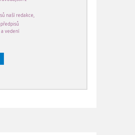
sů naší redakce,
 předpisů
y a vedení