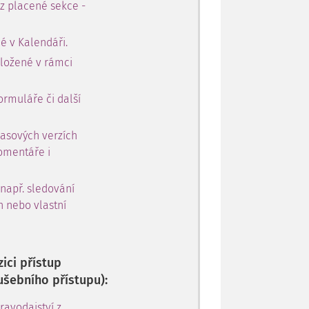
 z placené sekce -
é v Kalendáři.
oložené v rámci
ormuláře či další
časových verzích
omentáře i
 např. sledování
h nebo vlastní
ici přístup
ušebního přístupu):
avodajství z