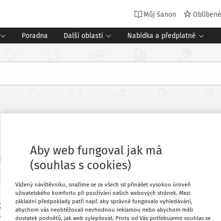
Můj šanon
Oblíben
Poradna
Další oblasti
Nabídka a předplatné
Aby web fungoval jak má
3
Platný od
:
2. 4. 2013
Změnit
(souhlas s cookies)
Vážený návštěvníku, snažíme se ze všech sil přinášet vysokou úroveň
uživatelského komfortu při používání našich webových stránek. Mezi
základní předpoklady patří např. aby správně fungovalo vyhledávání,
 222/2012 Sb.
, v platném znění, se uvádí
Oblíbené
abychom vás neobtěžovali nevhodnou reklamou nebo abychom měli
enovávají činnosti, kterou zaměstnavatel
dostatek podnětů, jak web vylepšovat. Proto od Vás potřebujeme souhlas se