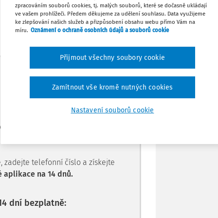
zpracováním souborů cookies, tj. malých souborů, které se dočasně ukládají
l po zaměstnanci vyžaduje. Může to být
Stáhnout
ve vašem prohlížeči. Předem děkujeme za udělení souhlasu. Data využijeme
e uvedenému v pracovní smlouvě.
ke zlepšování našich služeb a přizpůsobení obsahu webu přímo Vám na
míru.
Oznámení o ochraně osobních údajů a souborů cookie
Tisknout
Přijmout všechny soubory cookie
Máte předplatné?
Přihlaste se.
Sdílet
Zamítnout vše kromě nutných cookies
Poznámka
Nastavení souborů cookie
e jen pro
le.
zadejte telefonní číslo a získejte
 aplikace na 14 dnů.
14 dní bezplatně: