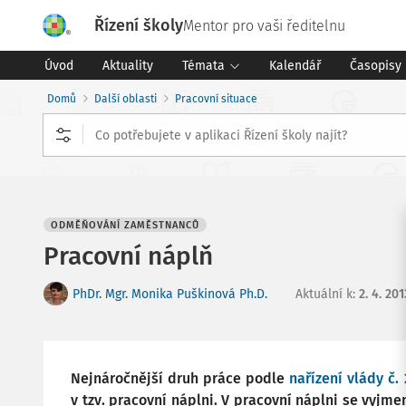
Řízení školy
Mentor pro vaši ředitelnu
Úvod
Aktuality
Témata
Kalendář
Časopisy
Domů
Další oblasti
Pracovní situace
ODMĚŇOVÁNÍ ZAMĚSTNANCŮ
Pracovní náplň
PhDr. Mgr. Monika Puškinová Ph.D.
Aktuální k
:
2. 4. 201
Nejnáročnější druh práce podle
nařízení vlády č.
v tzv. pracovní náplni. V pracovní náplni se vyjm