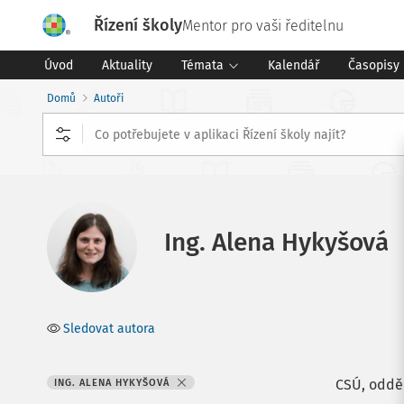
Řízení školy
Mentor pro vaši ředitelnu
Úvod
Aktuality
Témata
Kalendář
Časopisy
Domů
Autoři
Ing. Alena Hykyšová
Sledovat autora
CSÚ, odděl
ING. ALENA HYKYŠOVÁ