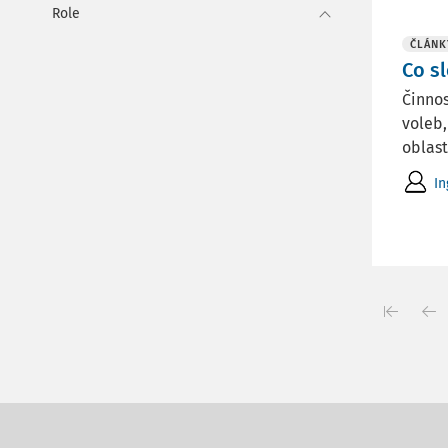
Role
ČLÁNK
Co s
Činnos
voleb,
oblastí
In