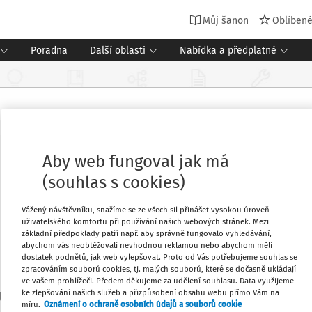
Můj šanon
Oblíben
Poradna
Další oblasti
Nabídka a předplatné
Aby web fungoval jak má
(souhlas s cookies)
Vážený návštěvníku, snažíme se ze všech sil přinášet vysokou úroveň
uživatelského komfortu při používání našich webových stránek. Mezi
základní předpoklady patří např. aby správně fungovalo vyhledávání,
abychom vás neobtěžovali nevhodnou reklamou nebo abychom měli
dostatek podnětů, jak web vylepšovat. Proto od Vás potřebujeme souhlas se
zpracováním souborů cookies, tj. malých souborů, které se dočasně ukládají
ve vašem prohlížeči. Předem děkujeme za udělení souhlasu. Data využijeme
ke zlepšování našich služeb a přizpůsobení obsahu webu přímo Vám na
ení statistiky vzdělávání, zdravotnictví, kultury a sociálního
míru.
Oznámení o ochraně osobních údajů a souborů cookie