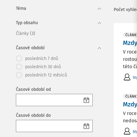
Téma
Počet vyhl
Typ obsahu
(3)
Články
ČLÁNK
Mzdy
Časové období
V roce
posledních 7 dnů
rosto
této č
posledních 30 dnů
posledních 12 měsíců
In
Časové období od
ČLÁNK
Mzdy
V roce
Časové období do
nedos
In