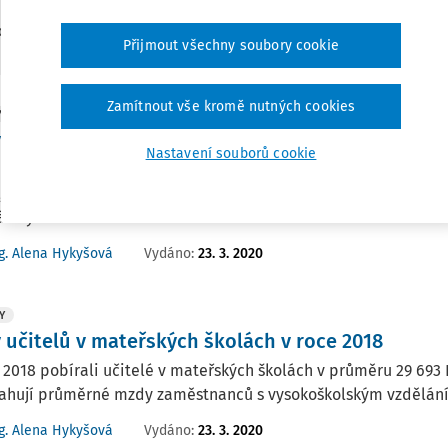
3
edaných dokumentů:
Přijmout všechny soubory cookie
Zamítnout vše kromě nutných cookies
Y
 učitelů v regionálním školství v roce 2018
Nastavení souborů cookie
 2018 pobírali učitelé v mateřských, na základních a středníc
u, nicméně stále nedosahují průměrné mzdy zaměstnanců s vys
ástky.
Vydáno:
23. 3. 2020
g. Alena Hykyšová
Y
 učitelů v mateřských školách v roce 2018
 2018 pobírali učitelé v mateřských školách v průměru 29 693 
ahují průměrné mzdy zaměstnanců s vysokoškolským vzděláním
Vydáno:
23. 3. 2020
g. Alena Hykyšová