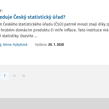
Y
leduje Český statistický úřad?
t Českého statistického úřadu (ČSÚ) patrně mnozí znají díky
 hrubém domácím produktu či míře inflace. Tato instituce má a
 statistiky. Dozvíte ...
Vydáno:
20. 1. 2020
g. Alena Hykyšová
1