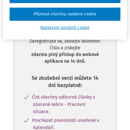
Tento dokument je jen pro
Přijmout všechny soubory cookie
předplatitele.
Nastavení souborů cookie
Nemáte předplatné? Nevadí!
Zaregistrujte se, zadejte telefonní
číslo a získejte
zdarma plný přístup do webové
aplikace na 14 dnů.
Se zkušební verzí můžete 14
dní bezplatně:
Číst všechny odborné články z
placené sekce - Pracovní
situace.
Procházet povinnosti uvedené v
Kalendáři.