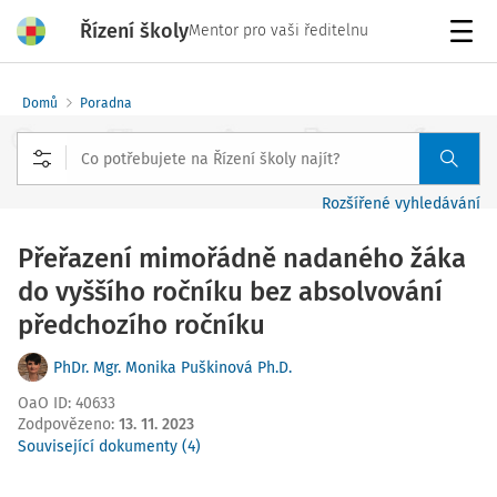
Řízení školy
Mentor pro vaši ředitelnu
Menu
Domů
Poradna
Rozšířené vyhledávání
Přeřazení mimořádně nadaného žáka
do vyššího ročníku bez absolvování
předchozího ročníku
PhDr. Mgr. Monika Puškinová Ph.D.
OaO ID
:
40633
Zodpovězeno
:
13. 11. 2023
Související dokumenty (4)