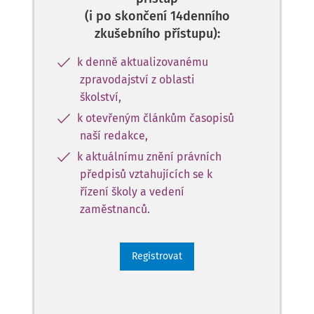
(i po skončení 14denního
zkušebního přístupu):
k denně aktualizovanému
zpravodajství z oblasti
školství,
k otevřeným článkům časopisů
naší redakce,
k aktuálnímu znění právních
předpisů vztahujících se k
řízení školy a vedení
zaměstnanců.
Registrovat