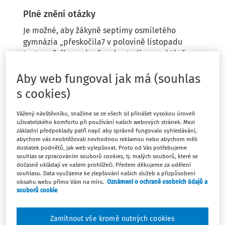
Plné znění otázky
Je možné, aby žákyně septimy osmiletého
gymnázia „přeskočila7 v polovině listopadu
tento ročník a pokračovala studiem v oktávě a
směřovala k maturitě? Pokud ano, za jakých
podmínek?
Aby web fungoval jak má (souhlas
s cookies)
Vážený návštěvníku, snažíme se ze všech sil přinášet vysokou úroveň
uživatelského komfortu při používání našich webových stránek. Mezi
základní předpoklady patří např. aby správně fungovalo vyhledávání,
abychom vás neobtěžovali nevhodnou reklamou nebo abychom měli
Odpověď
dostatek podnětů, jak web vylepšovat. Proto od Vás potřebujeme
souhlas se zpracováním souborů cookies, tj. malých souborů, které se
dočasně ukládají ve vašem prohlížeči. Předem děkujeme za udělení
souhlasu. Data využijeme ke zlepšování našich služeb a přizpůsobení
obsahu webu přímo Vám na míru.
Oznámení o ochraně osobních údajů a
Máte předplatné?
Přihlaste se.
souborů cookie
Zamítnout vše kromě nutných cookies