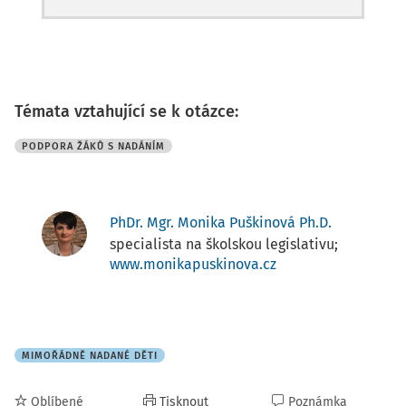
Témata vztahující se k otázce:
PODPORA ŽÁKŮ S NADÁNÍM
PhDr. Mgr. Monika Puškinová Ph.D.
specialista na školskou legislativu;
www.monikapuskinova.cz
MIMOŘÁDNĚ NADANÉ DĚTI
Oblíbené
Tisknout
Poznámka