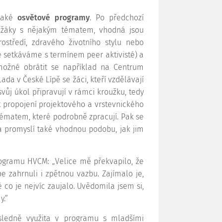
 také
osvětové programy
. Po předchozí
lužáky s nějakým tématem, vhodná jsou
rostředí, zdravého životního stylu nebo
e setkáváme s termínem peer aktivisté) a
možné obrátit se například na Centrum
Lada v České Lípě se žáci, kteří vzdělávají
vůj úkol připravují v rámci kroužku, tedy
 propojení projektového a vrstevnického
tématem, které podrobně zpracují. Pak se
 promyslí také vhodnou podobu, jak jim
programu HVCM: „Velice mě překvapilo, že
 zahrnuli i zpětnou vazbu. Zajímalo je,
é co je nejvíc zaujalo. Uvědomila jsem si,
y.“
sledně využita v programu s mladšími