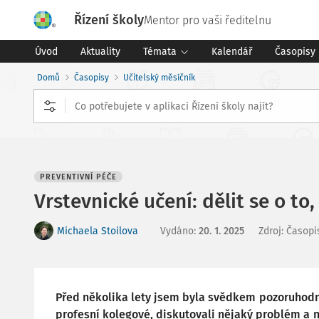
Řízení školy
Mentor pro vaši ředitelnu
Úvod
Aktuality
Témata
Kalendář
Časopisy
Domů
Časopisy
Učitelský měsíčník
PREVENTIVNÍ PÉČE
Vrstevnické učení: dělit se o to
Michaela Stoilova
Vydáno
:
20. 1. 2025
Zdroj
:
Časopi
Před několika lety jsem byla svědkem pozoruhodn
profesní kolegové, diskutovali nějaký problém a 