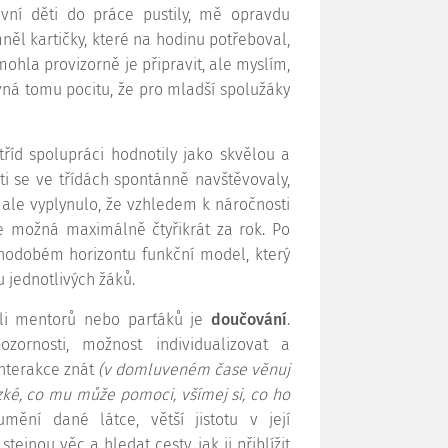
sivní děti do práce pustily, mě opravdu
něl kartičky, které na hodinu potřeboval,
ohla provizorně je připravit, ale myslím,
á tomu pocitu, že pro mladší spolužáky
tříd spolupráci hodnotily jako skvělou a
ti se ve třídách spontánně navštěvovaly,
 ale vyplynulo, že vzhledem k náročnosti
áce možná maximálně čtyřikrát za rok. Po
uhodobém horizontu funkční model, který
 jednotlivých žáků.
roli mentorů nebo parťáků je
doučování
.
ornosti, možnost individualizovat a
interakce znát
(v domluveném čase věnuj
zké, co mu může pomoci, všímej si, co ho
mění dané látce, větší jistotu v její
ejnou věc a hledat cesty, jak ji přiblížit