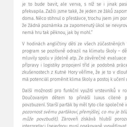
je to bude bavit, ale verva, s níž se i jinak pa
překvapila. Zažili jsme také, že jeden ze žáků zapom
doma. Něco stihnul o přestávce, trochu jsem jim pom
že žádná poznámka za zapomenutý úkol se nevyrovn
nemá hru tak pěknou, jak by mohl.“
V hodinách angličtiny děti ze všech zúčastněných 
program se pozitivně odrazil na klimatu školy – dě
mluvily spolu v jídelně atp. Ze závěrečné evaluace
přípravy i logistiky propojení tříd je podobná pr
zkušenostech z Kutné Hory věříme, že je to v dlo
má potenciál proměnit klima školy a postoj k učení u
Další možností pro funkční využití vrstevníků v 
Doučovaným dětem to přináší luxus cílené poz
povzbuzení. Starší parťák by měl tyto cíle společné 
pozornost svému parťákovi, přemýšlej, co mu je blí
může povzbudit)
. Zároveň získává hlubší porozu
interpretaci (nejednou musí opakovaně vysvětlovat st