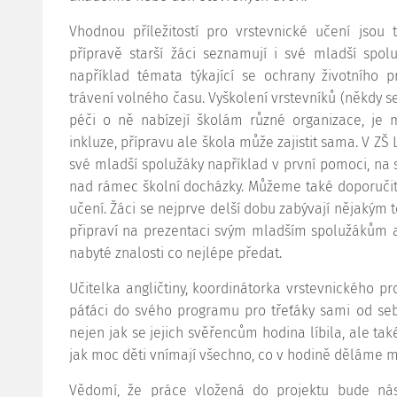
Vhodnou příležitostí pro vrstevnické učení jsou
přípravě starší žáci seznamují i své mladší spo
například témata týkající se ochrany životního p
trávení volného času. Vyškolení vrstevníků (někdy s
péči o ně nabízejí školám různé organizace, je 
inkluze, přípravu ale škola může zajistit sama. V ZŠ 
své mladší spolužáky například v první pomoci, na s
nad rámec školní docházky. Můžeme také doporučit
učení. Žáci se nejprve delší dobu zabývají nějakým 
připraví na prezentaci svým mladším spolužákům a
nabyté znalosti co nejlépe předat.
Učitelka angličtiny, koordinátorka vrstevnického 
páťáci do svého programu pro třeťáky sami od sebe
nejen jak se jejich svěřencům hodina líbila, ale tak
jak moc děti vnímají všechno, co v hodině děláme m
Vědomí, že práce vložená do projektu bude ná