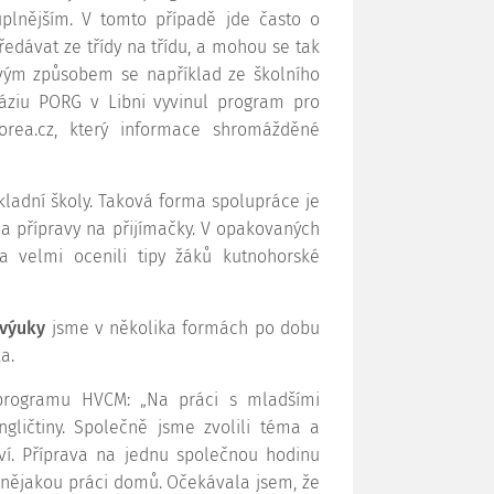
luplnějším. V tomto případě jde často o
ředávat ze třídy na třídu, a mohou se tak
ovým způsobem se například ze školního
ziu PORG v Libni vyvinul program pro
rea.cz, který informace shromážděné
kladní školy. Taková forma spolupráce je
a přípravy na přijímačky. V opakovaných
a velmi ocenili tipy žáků kutnohorské
 výuky
jsme v několika formách po dobu
a.
o programu HVCM: „Na práci s mladšími
gličtiny. Společně jsme zvolili téma a
raví. Příprava na jednu společnou hodinu
u nějakou práci domů. Očekávala jsem, že