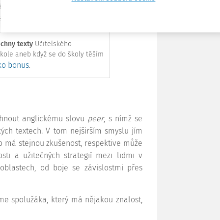
 aktivní učení podle Erica Mazura, i když
ladech.
chny texty
Učitelského
škole aneb když se do školy těším
ako bonus
.
yhnout anglickému slovu
peer
, s nímž se
ých textech. V tom nejširším smyslu jím
o má stejnou zkušenost, respektive může
osti a užitečných strategií mezi lidmi v
oblastech, od boje se závislostmi přes
e spolužáka, který má nějakou znalost,