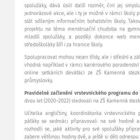
spolužáky, dává úsilí další rozměr, činí jej smys
jednorázové akce, ale i ty je možné v rámci školy p
stát sdíleným informačním bohatstvím školy. Tak
projektu na téma menstruační chudoba na gymná
mladší spolužáky, a později dokonce web meno
středoškoláky šíří i za hranice školy.
Spolupracovat mohou nejen třídy, ale i střední a zá
vhodná například v rámci kariérového poradenství 
online setkáních deváťáci ze ZŠ Kamenná stezk
průmyslovky.
Pravidelné začlenění vrstevnického programu do
dvou let (2020–2022) sledovali na ZŠ Kamenná stezk
Učitelka angličtiny, koordinátorka vrstevnickéh
páťáky se sedmáci připravovali na své hodině an
rozhodli se, jaké aktivity pro své spolužáky přip
zabere většinou hodiny dvě, a ještě si děti odneso