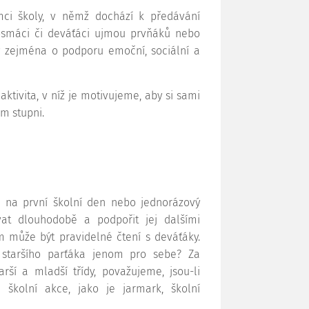
mci školy, v němž dochází k předávání
osmáci či deváťáci ujmou prvňáků nebo
y zejména o podporu emoční, sociální a
ktivita, v níž je motivujeme, aby si sami
m stupni.
e na první školní den nebo jednorázový
vat dlouhodobě a podpořit jej dalšími
 může být pravidelné čtení s deváťáky.
 staršího parťáka jenom pro sebe? Za
rší a mladší třídy, považujeme, jsou-li
 školní akce, jako je jarmark, školní