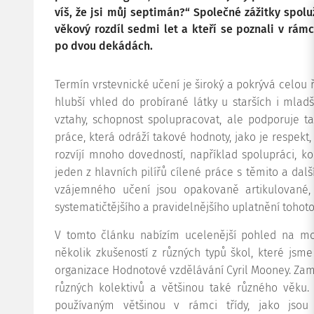
víš, že jsi můj septimán?“ Společné zážitky spol
věkový rozdíl sedmi let a kteří se poznali v rám
po dvou dekádách.
Termín vrstevnické učení je široký a pokrývá celou 
hlubší vhled do probírané látky u starších i mlad
vztahy, schopnost spolupracovat, ale podporuje t
práce, která odráží takové hodnoty, jako je respekt
rozvíjí mnoho dovedností, například spolupráci, k
jeden z hlavních pilířů cílené práce s těmito a dal
vzájemného učení jsou opakovaně artikulované, 
systematičtějšího a pravidelnějšího uplatnění tohot
V tomto článku nabízím ucelenější pohled na mož
několik zkušeností z různých typů škol, které jsm
organizace Hodnotové vzdělávání Cyril Mooney. Zaměř
různých kolektivů a většinou také různého věk
používaným většinou v rámci třídy, jako jsou