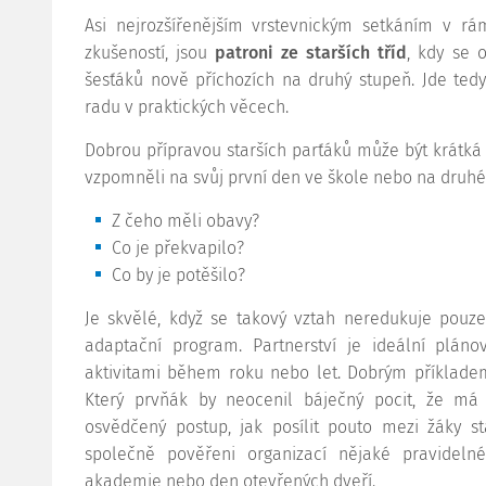
Asi nejrozšířenějším vrstevnickým setkáním v rá
zkušeností, jsou
patroni ze starších tříd
, kdy se 
šesťáků nově příchozích na druhý stupeň. Jde ted
radu v praktických věcech.
Dobrou přípravou starších parťáků může být krátká a
vzpomněli na svůj první den ve škole nebo na druhé
Z čeho měli obavy?
Co je překvapilo?
Co by je potěšilo?
Je skvělé, když se takový vztah neredukuje pouz
adaptační program. Partnerství je ideální pláno
aktivitami během roku nebo let. Dobrým příkladem
Který prvňák by neocenil báječný pocit, že má
osvědčený postup, jak posílit pouto mezi žáky sta
společně pověřeni organizací nějaké pravidelné
akademie nebo den otevřených dveří.