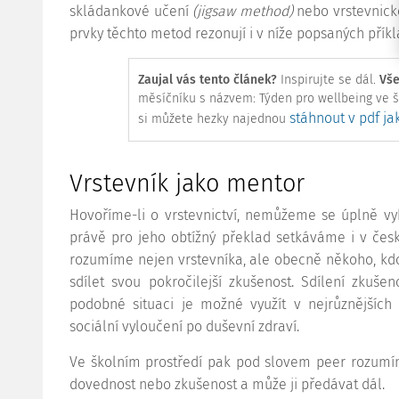
skládankové učení
(jigsaw method)
nebo vrstevnické
prvky těchto metod rezonují i v níže popsaných přík
Zaujal vás tento článek?
Inspirujte se dál.
Vše
měsíčníku s názvem:
Týden pro wellbeing ve 
stáhnout v pdf j
si můžete hezky najednou
Vrstevník jako mentor
Hovoříme-li o vrstevnictví, nemůžeme se úplně v
právě pro jeho obtížný překlad setkáváme i v česk
rozumíme nejen vrstevníka, ale obecně někoho, kd
sdílet svou pokročilejší zkušenost. Sdílení zkušen
podobné situaci je možné využít v nejrůznějších 
sociální vyloučení po duševní zdraví.
Ve školním prostředí pak pod slovem peer rozumím
dovednost nebo zkušenost a může ji předávat dál.