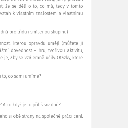
it, že se dělí o to, co má, tedy v tomto
 vztah k vlastním znalostem a vlastnímu
odná pro třídu i smíšenou skupinu)
nnost, kterou opravdu umějí (můžete ji
tní dovednost – hru, tvořivou aktivitu,
e je, aby se vzájemně učily. Otázky, které
 to, co sami umíme?
? A co když je to příliš snadné?
ho si obě strany na společné práci cení.