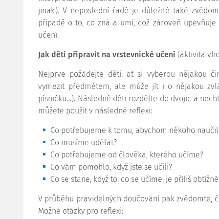
jinak). V neposlední řadě je důležité také zvědom
případě o to, co zná a umí, což zároveň upevňuje
učení.
Jak děti připravit na vrstevnické učení
(aktivita vh
Nejprve požádejte děti, ať si vyberou nějakou či
vymezit předmětem, ale může jít i o nějakou zvláš
písničku…). Následně děti rozdělte do dvojic a necht
můžete použít v následné reflexi:
Co potřebujeme k tomu, abychom někoho naučili
Co musíme udělat?
Co potřebujeme od člověka, kterého učíme?
Co vám pomohlo, když jste se učili?
Co se stane, když to, co se učíme, je příliš obtížné
V průběhu pravidelných doučování pak zvědomte, če
Možné otázky pro reflexi: