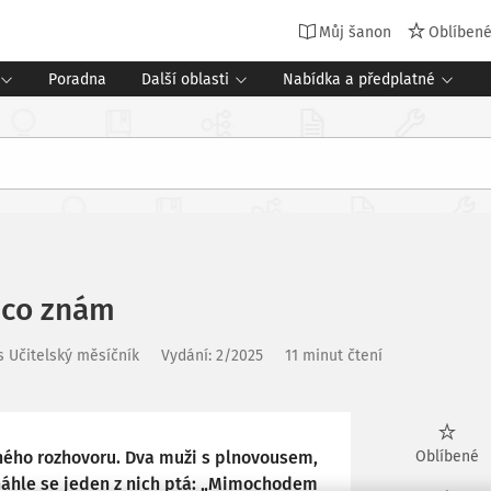
Můj šanon
Oblíben
Poradna
Další oblasti
Nabídka a předplatné
, co znám
s Učitelský měsíčník
Vydání:
2/2025
11 minut čtení
ého rozhovoru. Dva muži s plnovousem,
Oblíbené
náhle se jeden z nich ptá: „Mimochodem