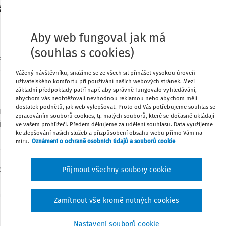
užáků z osmiletého gymnázia, které dělí
Stáhnout
ci vrstevnického programu, rezonovaly i
Aby web fungoval jak má
Tisknout
(souhlas s cookies)
řadu kooperativních technik učení. Nabízí
ších spolužáků, posiluje vzájemné dobré
Vážený návštěvníku, snažíme se ze všech sil přinášet vysokou úroveň
Sdílet
uživatelského komfortu při používání našich webových stránek. Mezi
aké vědomí vlastní hodnoty. Je to forma
základní předpoklady patří např. aby správně fungovalo vyhledávání,
, tolerance, odpovědnost nebo štědrost, a
abychom vás neobtěžovali nevhodnou reklamou nebo abychom měli
Poznámka
dostatek podnětů, jak web vylepšovat. Proto od Vás potřebujeme souhlas se
omunikaci a pružnost. Může se z něj stát
zpracováním souborů cookies, tj. malých souborů, které se dočasně ukládají
šími hodnotami ve škole. Přestože výhody
ve vašem prohlížeči. Předem děkujeme za udělení souhlasu. Data využijeme
ke zlepšování našich služeb a přizpůsobení obsahu webu přímo Vám na
logistická a organizační náročnost od
míru.
Oznámení o ochraně osobních údajů a souborů cookie
o přístupu bohužel často odrazuje.
nosti vrstevnického učení a zároveň i
Přijmout všechny soubory cookie
e nashromáždili s kolegyněmi a kolegy z
ím se na ty, v nichž jsou zapojeny děti z
Zamítnout vše kromě nutných cookies
u. Nebudeme se tedy věnovat technikám
 různé podoby skupinové spolupráce,
Nastavení souborů cookie