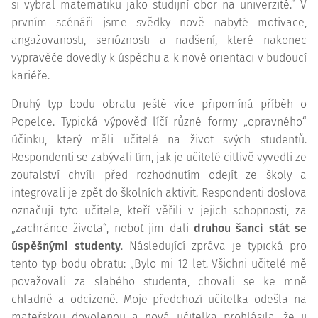
si vybral matematiku jako studijní obor na univerzitě.“ V
prvním scénáři jsme svědky nově nabyté motivace,
angažovanosti, serióznosti a nadšení, které nakonec
vypravěče dovedly k úspěchu a k nové orientaci v budoucí
kariéře.
Druhý typ bodu obratu ještě více připomíná příběh o
Popelce. Typická výpověď líčí různé formy „opravného“
účinku, který měli učitelé na život svých studentů.
Respondenti se zabývali tím, jak je učitelé citlivě vyvedli ze
zoufalství chvíli před rozhodnutím odejít ze školy a
integrovali je zpět do školních aktivit. Respondenti doslova
označují tyto učitele, kteří věřili v jejich schopnosti, za
„zachránce života“, neboť jim dali
druhou šanci stát se
úspěšnými studenty
. Následující zpráva je typická pro
tento typ bodu obratu: „Bylo mi 12 let. Všichni učitelé mě
považovali za slabého studenta, chovali se ke mně
chladně a odcizeně. Moje předchozí učitelka odešla na
mateřskou dovolenou a nová učitelka prohlásila, že ji