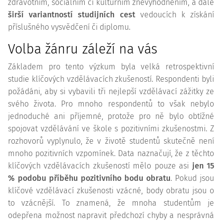
zdravotním, sociálním či kulturním znevýhodněním, a dále
širší variantností studijních cest
vedoucích k získání
příslušného vysvědčení či diplomu.
Volba žánru záleží na vás
Základem pro tento výzkum byla velká retrospektivní
studie klíčových vzdělávacích zkušeností. Respondenti byli
požádáni, aby si vybavili tři nejlepší vzdělávací zážitky ze
svého života. Pro mnoho respondentů to však nebylo
jednoduché ani příjemné, protože pro ně bylo obtížné
spojovat vzdělávání ve škole s pozitivními zkušenostmi. Z
rozhovorů vyplynulo, že v životě studentů skutečně není
mnoho pozitivních vzpomínek. Data naznačují, že z těchto
klíčových vzdělávacích zkušeností mělo pouze asi
jen 15
% podobu příběhu pozitivního bodu obratu
. Pokud jsou
klíčové vzdělávací zkušenosti vzácné, body obratu jsou o
to vzácnější. To znamená, že mnoha studentům je
odepřena možnost napravit předchozí chyby a nesprávná