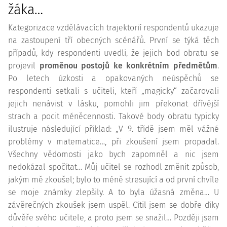
žáka…
Kategorizace vzdělávacích trajektorií respondentů ukazuje
na zastoupení tří obecných scénářů. První se týká těch
případů, kdy respondenti uvedli, že jejich bod obratu se
projevil
proměnou postojů ke konkrétním předmětům
.
Po letech úzkosti a opakovaných neúspěchů se
respondenti setkali s učiteli, kteří „magicky“ začarovali
jejich nenávist v lásku, pomohli jim překonat dřívější
strach a pocit méněcennosti. Takové body obratu typicky
ilustruje následující příklad: „V 9. třídě jsem měl vážné
problémy v matematice…, při zkoušení jsem propadal.
Všechny vědomosti jako bych zapomněl a nic jsem
nedokázal spočítat… Můj učitel se rozhodl změnit způsob,
jakým mě zkoušel; bylo to méně stresující a od první chvíle
se moje známky zlepšily. A to byla úžasná změna… U
závěrečných zkoušek jsem uspěl. Cítil jsem se dobře díky
důvěře svého učitele, a proto jsem se snažil… Později jsem