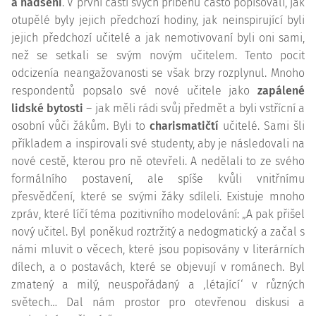
a nadšení
. V první části svých příběhů často popisovali, jak
otupělé byly jejich předchozí hodiny, jak neinspirující byli
jejich předchozí učitelé a jak nemotivovaní byli oni sami,
než se setkali se svým novým učitelem. Tento pocit
odcizenía neangažovanosti se však brzy rozplynul. Mnoho
respondentů popsalo své nové učitele jako
zapálené
lidské bytosti
– jak měli rádi svůj předmět a byli vstřícní a
osobní vůči žákům. Byli to
charismatičtí
učitelé. Sami šli
příkladem a inspirovali své studenty, aby je následovali na
nové cestě, kterou pro ně otevřeli. A nedělali to ze svého
formálního postavení, ale spíše kvůli vnitřnímu
přesvědčení, které se svými žáky sdíleli. Existuje mnoho
zpráv, které líčí téma pozitivního modelování: „A pak přišel
nový učitel. Byl poněkud roztržitý a nedogmatický a začal s
námi mluvit o věcech, které jsou popisovány v literárních
dílech, a o postavách, které se objevují v románech. Byl
zmatený a milý, neuspořádaný a ‚létající‘ v různých
světech… Dal nám prostor pro otevřenou diskusi a