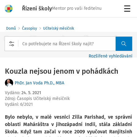
Řízení školy
Mentor pro vaši ředitelnu
Menu
Domů
Časopisy
Učitelský měsíčník
Rozšířené vyhledávání
Kouzla nejsou jenom v pohádkách
PhDr. Jan Voda Ph.D., MBA
Vydáno
:
24. 5. 2021
Zdroj
:
Časopis Učitelský měsíčník
Vydání:
6/2021
Bylo nebylo, v malé vesnici Zilla Parishad, ve správní
oblasti Maháráštra v jihozápadní Indii, stála základní
škola. Když tam začal v roce 2009 vyučovat Ranjitsinh