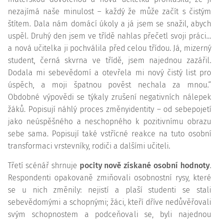
nezajímá naše minulost – každý že může začít s čistým
štítem. Dala nám domácí úkoly a já jsem se snažil, abych
uspěl. Druhý den jsem ve třídě nahlas přečetl svoji práci…
a nová učitelka ji pochválila před celou třídou. Já, mizerný
student, černá skvrna ve třídě, jsem najednou zazářil.
Dodala mi sebevědomí a otevřela mi nový čistý list pro
úspěch, a moji špatnou pověst nechala za mnou.“
Obdobné výpovědi se týkaly zrušení negativních nálepek
žáků. Popisují náhlý proces změnyidentity – od sebepojetí
jako neúspěšného a neschopného k pozitivnímu obrazu
sebe sama. Popisují také vstřícné reakce na tuto osobní
transformaci vrstevníky, rodiči a dalšími učiteli.
Třetí scénář shrnuje
pocity nově získané osobní hodnoty
.
Respondenti opakovaně zmiňovali osobnostní rysy, které
se u nich změnily: nejistí a plaší studenti se stali
sebevědomými a schopnými; žáci, kteří dříve nedůvěřovali
svým schopnostem a podceňovali se, byli najednou