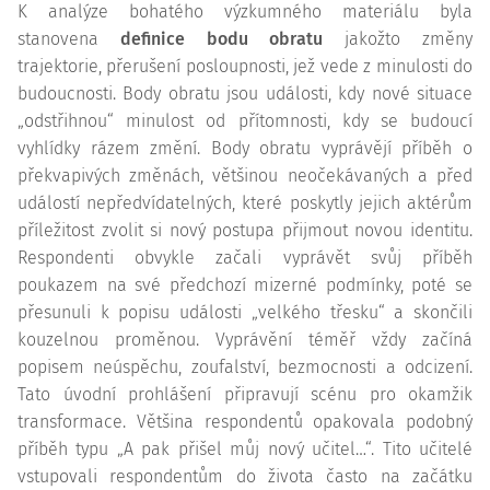
K analýze bohatého výzkumného materiálu byla
stanovena
definice bodu obratu
jakožto změny
trajektorie, přerušení posloupnosti, jež vede z minulosti do
budoucnosti. Body obratu jsou události, kdy nové situace
„odstřihnou“ minulost od přítomnosti, kdy se budoucí
vyhlídky rázem změní. Body obratu vyprávějí příběh o
překvapivých změnách, většinou neočekávaných a před
událostí nepředvídatelných, které poskytly jejich aktérům
příležitost zvolit si nový postupa přijmout novou identitu.
Respondenti obvykle začali vyprávět svůj příběh
poukazem na své předchozí mizerné podmínky, poté se
přesunuli k popisu události „velkého třesku“ a skončili
kouzelnou proměnou. Vyprávění téměř vždy začíná
popisem neúspěchu, zoufalství, bezmocnosti a odcizení.
Tato úvodní prohlášení připravují scénu pro okamžik
transformace. Většina respondentů opakovala podobný
příběh typu „A pak přišel můj nový učitel…“. Tito učitelé
vstupovali respondentům do života často na začátku