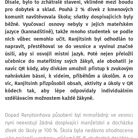
Disale, bylo to zchátralé stavení, vklíněné mezi boudu
pro dobytek a sklad. Pouhá 2 % dívek z kmenových
komunit navštěvovala školu; sňatky dospívajících byly
běžné. Vyučovací osnovy nebyly v jejich mateřském
jazyce (kannadštině), takže mnoho studentek se podle
nich vůbec nemohlo učit. Ranjitsinh byl odhodlán to
napravit, přestěhoval se do vesnice a vyvinul značné
úsilí, aby si osvojil místní jazyk. Poté nejen přeložil
učebnice do mateřštiny svých žákyň, ale obohatil je
navíc QR kódy, aby dívkám umožnil přístup k zvukovým
nahrávkám básní, k videím, příběhům a úkolům. A co
víc, Ranjitsinh přizpůsobil obsah, aktivity a úkoly v QR
kódech tak, aby lépe odpovídaly individuálním
vzdělávacím možnostem každé žákyně.
Dopad Ranjitsinhova působení byl mimořádný: ve vesnici
nyní neexistují žádná dospívající manželství a docházka
dívek do školy je 100 %. Škola byla nedávno ohodnocena