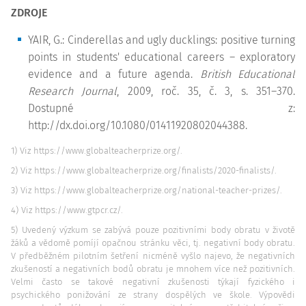
ZDROJE
YAIR, G.: Cinderellas and ugly ducklings: positive turning
points in students' educational careers – exploratory
evidence and a future agenda.
British Educational
Research Journal
, 2009, roč. 35, č. 3, s. 351–370.
Dostupné z:
http://dx.doi.org/10.1080/01411920802044388.
1) Viz https://www.globalteacherprize.org/.
2) Viz https://www.globalteacherprize.org/finalists/2020-finalists/.
3) Viz https://www.globalteacherprize.org/national-teacher-prizes/.
4) Viz https://www.gtpcr.cz/.
5) Uvedený výzkum se zabývá pouze pozitivními body obratu v životě
žáků a vědomě pomíjí opačnou stránku věci, tj. negativní body obratu.
V předběžném pilotním šetření nicméně vyšlo najevo, že negativních
zkušeností a negativních bodů obratu je mnohem více než pozitivních.
Velmi často se takové negativní zkušenosti týkají fyzického i
psychického ponižování ze strany dospělých ve škole. Výpovědi