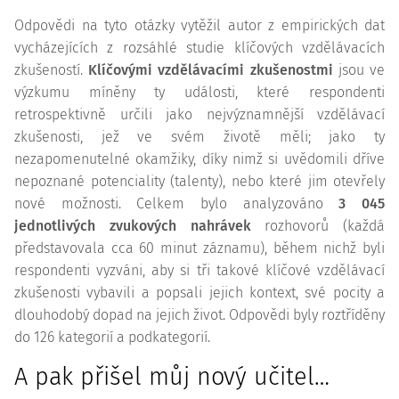
Odpovědi na tyto otázky vytěžil autor z empirických dat
vycházejících z rozsáhlé studie klíčových vzdělávacích
zkušeností.
Klíčovými vzdělávacími zkušenostmi
jsou ve
výzkumu míněny ty události, které respondenti
retrospektivně určili jako nejvýznamnější vzdělávací
zkušenosti, jež ve svém životě měli; jako ty
nezapomenutelné okamžiky, díky nimž si uvědomili dříve
nepoznané potenciality (talenty), nebo které jim otevřely
nové možnosti. Celkem bylo analyzováno
3 045
jednotlivých zvukových nahrávek
rozhovorů (každá
představovala cca 60 minut záznamu), během nichž byli
respondenti vyzváni, aby si tři takové klíčové vzdělávací
zkušenosti vybavili a popsali jejich kontext, své pocity a
dlouhodobý dopad na jejich život. Odpovědi byly roztříděny
do 126 kategorií a podkategorií.
A pak přišel můj nový učitel…