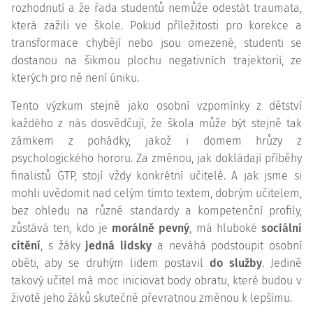
rozhodnutí a že řada studentů nemůže odestát traumata,
která zažili ve škole. Pokud příležitosti pro korekce a
transformace chybějí nebo jsou omezené, studenti se
dostanou na šikmou plochu negativních trajektorií, ze
kterých pro ně není úniku.
Tento výzkum stejně jako osobní vzpomínky z dětství
každého z nás dosvědčují, že škola může být stejně tak
zámkem z pohádky, jakož i domem hrůzy z
psychologického hororu. Za změnou, jak dokládají příběhy
finalistů GTP, stojí vždy konkrétní učitelé. A jak jsme si
mohli uvědomit nad celým tímto textem, dobrým učitelem,
bez ohledu na různé standardy a kompetenční profily,
zůstává ten, kdo je
morálně pevný
, má hluboké
sociální
cítění
, s žáky
jedná lidsky
a neváhá podstoupit osobní
oběti, aby se druhým lidem postavil
do služby
. Jedině
takový učitel má moc iniciovat body obratu, které budou v
životě jeho žáků skutečně převratnou změnou k lepšímu.