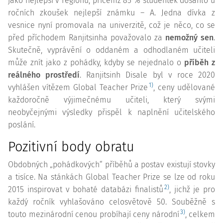
jako nejlepší v regionu, přičemž 85 % studentek dosáhlo u
ročních zkoušek nejlepší známku – A. Jedna dívka z
vesnice nyní promovala na univerzitě, což je něco, co se
před příchodem Ranjitsinha považovalo za
nemožný sen
.
Skutečně, vyprávění o oddaném a odhodlaném učiteli
může znít jako z pohádky, kdyby se nejednalo o
příběh z
reálného prostředí
. Ranjitsinh Disale byl v roce 2020
1)
vyhlášen vítězem Global Teacher Prize
, ceny udělované
každoročně výjimečnému učiteli, který svými
neobyčejnými výsledky přispěl k naplnění učitelského
poslání.
Pozitivní body obratu
Obdobných „pohádkových“ příběhů a postav existují stovky
a tisíce. Na stánkách Global Teacher Prize se lze od roku
2)
2015 inspirovat v bohaté databázi finalistů
, jichž je pro
každý ročník vyhlašováno celosvětově 50. Souběžně s
3)
touto mezinárodní cenou probíhají ceny národní
, celkem