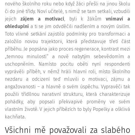
nového školního roku nebo když žáci přešli na jinou školu
či do jiné třídy. Noví učitelé, s nimiž se tam setkali, vzbudili
jejich
zájem
a motivaci
, byli k žákům
vnímaví a
ohleduplní
a ti se jim odvděčili nadšením a novým úsilím.
Toto vlivné setkání zajistilo podmínky pro transformaci a
založilo novou trajektorii, která představuje třetí část
příběhu. Je popsána jako proces regenerace, kontrast mezi
„temnou minulostí“ a nově nabytým sebevědomím a
uschopněním. Namísto pocitu oběti nyní respondenti
vyprávěli příběh, v němž hráli hlavní roli, místo školního
nezdaru a odcizení teď mluvili o motivaci, zájmu a
angažovanosti – a hlavně o svém úspěchu. Vypravěči tak
použili třídílnou narativní strukturu, která charakterizuje
pohádky, aby popsali překvapivé proměny ve svém
vlastním životě. V jejich příbězích to byly Popelky a ošklivá
kachňata.
Všichni mě považovali za slabého