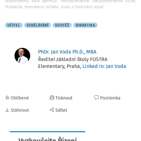
respondentů dále zahrnují nesrozumitelné, neupotřebitelné učivo,
lhostejné, monotónní učitele, nudu v hodinách apod.
UČITEL
VZDĚLÁVÁNÍ
SOUTĚŽ
DIDAKTIKA
PhDr. Jan Voda Ph.D., MBA
Ředitel základní školy FOSTRA
Elementary, Praha,
Linked in: Jan Voda
Oblíbené
Tisknout
Poznámka
Stáhnout
Sdílet
Vyzkoušejte Řízení