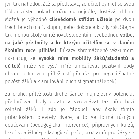
jen tak náhodou. Zažitá představa, že učitel by měl se svou
třídou zůstat pokud možno co nejdéle, dostává trhlinu.
Možná je výhodné
cílevědomě střídat učitele
po dvou
třech letech (na 1. stupni), nebo dokonce každý rok. Stejně
tak mohou školy umožňovat studentům svobodnou
volbu,
na jaké předměty a ke kterým učitelům se v daném
školním roce přihlásí
. Důkazy shromážděné výzkumem
naznačují, že
vysoká míra mobility žáků/studentů a
učitelů
může ve vyšší míře umožňovat pozitivní body
obratu, a tím více příležitostí přinášet pro negaci špatné
pověsti žáků a k anulování jejich stigmat (nálepek).
Za druhé, příležitosti druhé šance mají zjevný potenciál
předurčovat body obratu a vyrovnávat tak předchozí
selhání žáků. I zde je žádoucí, aby školy těmto
příležitostem otevřely dveře, a to ve formě různých
doučování (pedagogická intervence), přípravných kurzů,
lekcí speciálně-pedagogické péče, programů pro žáky se