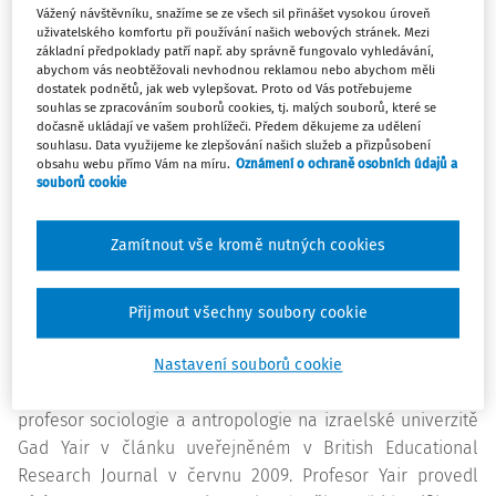
Vážený návštěvníku, snažíme se ze všech sil přinášet vysokou úroveň
chvílích obratu jsme očitými svědky vzácné schopnosti
uživatelského komfortu při používání našich webových stránek. Mezi
základní předpoklady patří např. aby správně fungovalo vyhledávání,
učitelů předat žákům vládu vzdorovat daným podmínkám;
abychom vás neobtěžovali nevhodnou reklamou nebo abychom měli
tato schopnost ztělesňuje naši víru v čarovnou moc
dostatek podnětů, jak web vylepšovat. Proto od Vás potřebujeme
vzdělávání
transformovat životy lidí
. Příběhy bodů obratu
souhlas se zpracováním souborů cookies, tj. malých souborů, které se
dočasně ukládají ve vašem prohlížeči. Předem děkujeme za udělení
nám ukazují, že pedagogové mohou studentům změnit
souhlasu. Data využijeme ke zlepšování našich služeb a přizpůsobení
celý jejich život.
obsahu webu přímo Vám na míru.
Oznámení o ochraně osobních údajů a
souborů cookie
Výzkumná studie
Zamítnout vše kromě nutných cookies
Tyto body obratu, jakkoli mohou připomínat zázraky z
pohádkových příběhů, však mají zcela racionální základy.
Přesto je toho stále příliš málo, co víme o vzdělávacích
Přijmout všechny soubory cookie
bodech obratu v životě obyčejných lidí. A současně nám
chybí koncepční prostředky pro zachycení a pochopení
Nastavení souborů cookie
těchto zkušeností. Vědecký přístup k tomuto tématu zaujal
profesor sociologie a antropologie na izraelské univerzitě
Gad Yair v článku uveřejněném v British Educational
Research Journal v červnu 2009. Profesor Yair provedl