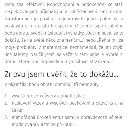
sebejistía efektivní. Nepochopení a nedocenění se stali
respektovanými, přijímanými a soběstačnými. Tato osobní
transformace je posílila, regenerovala jejich potenciál a
postavila je na cestu k úspěchu. O tomto typu osobního
bodu obratu svědčí následující výňatky: „Dal mi pocit, že to
dokážu, že na světě něco znamenám…“ nebo „Řekla mi, že
moje problémy v matematice neznamenají, že mi chybí
jiné talenty. Naučil jsem se vážit si sám sebe a vybral si
dráhu, která lépe odpovídala mým silným stránkám…“.
Znovu jsem uvěřil, že to dokážu…
V okamžiku bodu obratu dominují tři momenty:
1.
vysoká úroveň důvěry a přijetí žáka;
2.
nastavení výzev a vysokých očekávání a citlivý tlak na
žáka;
3.
mimořádná úroveň entusiasmu a opravdovosti učitele,
modelování vlastního příkladu.