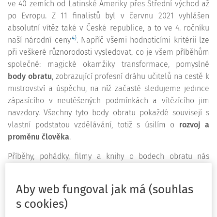
ve 40 zemích od Latinské Ameriky přes Střední východ až
po Evropu. Z 11 finalistů byl v červnu 2021 vyhlášen
absolutní vítěz také v České republice, a to ve 4. ročníku
4)
naší národní ceny
. Napříč všemi hodnoticími kritérii lze
při veškeré různorodosti vysledovat, co je všem příběhům
společné: magické okamžiky transformace, pomyslné
body obratu
, zobrazující profesní dráhu učitelů na cestě k
mistrovství a úspěchu, na níž začasté sledujeme jedince
zápasícího v neutěšených podmínkách a vítězícího jim
navzdory. Všechny tyto body obratu pokaždé souvisejí s
vlastní podstatou vzdělávání, totiž s úsilím o
rozvoj a
proměnu člověka
.
Příběhy, pohádky, filmy a knihy o bodech obratu nás
oslovují ze dvou hlavních důvodů. Za prvé, poskytují nám
naději, protože naznačují, že životy lidí nejsou předem
Aby web fungoval jak má (souhlas
pevně dané; z těchto okamžiků čerpáme důležité morální
s cookies)
ponaučenío schopnosti člověka
vzepřít se životnímu
údělu
a o jeho šancích na sebeurčení. Za druhé, ve