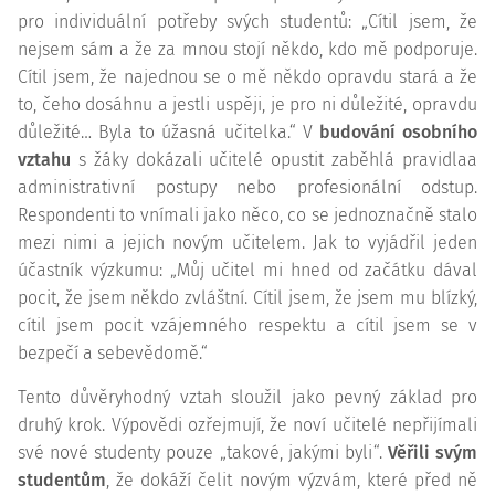
pro individuální potřeby svých studentů: „Cítil jsem, že
nejsem sám a že za mnou stojí někdo, kdo mě podporuje.
Cítil jsem, že najednou se o mě někdo opravdu stará a že
to, čeho dosáhnu a jestli uspěji, je pro ni důležité, opravdu
důležité… Byla to úžasná učitelka.“ V
budování osobního
vztahu
s žáky dokázali učitelé opustit zaběhlá pravidlaa
administrativní postupy nebo profesionální odstup.
Respondenti to vnímali jako něco, co se jednoznačně stalo
mezi nimi a jejich novým učitelem. Jak to vyjádřil jeden
účastník výzkumu: „Můj učitel mi hned od začátku dával
pocit, že jsem někdo zvláštní. Cítil jsem, že jsem mu blízký,
cítil jsem pocit vzájemného respektu a cítil jsem se v
bezpečí a sebevědomě.“
Tento důvěryhodný vztah sloužil jako pevný základ pro
druhý krok. Výpovědi ozřejmují, že noví učitelé nepřijímali
své nové studenty pouze „takové, jakými byli“.
Věřili svým
studentům
, že dokáží čelit novým výzvám, které před ně