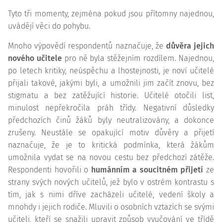
Tyto tři momenty, zejména pokud jsou přítomny najednou,
uvádějí věci do pohybu.
Mnoho výpovědí respondentů naznačuje, že
důvěra jejich
nového učitele
pro ně byla stěžejním rozdílem. Najednou,
po letech kritiky, neúspěchu a lhostejnosti, je noví učitelé
přijali takové, jakými byli, a umožnili jim začít znovu, bez
stigmatu a bez zatěžující historie. Učitelé otočili list,
minulost nepřekročila práh třídy. Negativní důsledky
předchozích činů žáků byly neutralizovány, a dokonce
zrušeny. Neustále se opakující motiv důvěry a přijetí
naznačuje, že je to kritická podmínka, která žákům
umožnila vydat se na novou cestu bez předchozí zátěže.
Respondenti hovořili o
humánním
a soucitném přijetí
ze
strany svých nových učitelů, jež bylo v ostrém kontrastu s
tím, jak s nimi dříve zacházeli učitelé, vedení školy a
mnohdy i jejich rodiče. Mluvili o osobních vztazích se svými
učiteli, kteří se snažili upravit způsob vyučování ve třídě