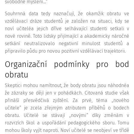
svobodné myšlení…“
Souhrnná data tedy naznačují, že okamžik obratu ve
vzdělávací dráze studentů je založen na situaci, kdy se
noví učiteléa jejich dříve selhávající studenti setkali v
nové rovině. Toto lidsky přijímající a akademicky náročné
setkání neutralizovalo negativní minulost studentů a
připravilo půdu pro novou pozitivní vzdělávací trajektorii.
Organizační podmínky pro bod
obratu
Skeptici mohou namítnout, že body obratu jsou náhodnéa
že zázraky se dějí jen v pohádkách. Citovaná studie však
přináší přesvědčivá zjištění. Za prvé, téma „nového
učitele“ je zcela zřejmým atributem příběhů o bodech
obratu. Učitelé se stávají „novými“ díky změnám v
rozvrzích škol a uspořádání pedagogického sboru. Tomu
mohou školy vyjít naproti. Noví učitelé se neobjeví ve třídě