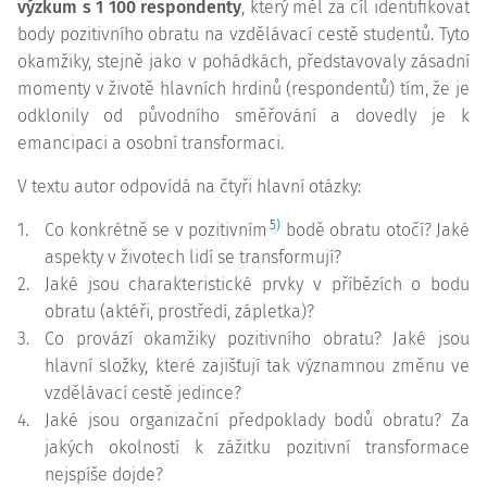
výzkum s 1 100 respondenty
, který měl za cíl identifikovat
body pozitivního obratu na vzdělávací cestě studentů. Tyto
okamžiky, stejně jako v pohádkách, představovaly zásadní
momenty v životě hlavních hrdinů (respondentů) tím, že je
odklonily od původního směřování a dovedly je k
emancipaci a osobní transformaci.
V textu autor odpovídá na čtyři hlavní otázky:
5)
1.
Co konkrétně se v pozitivním
bodě obratu otočí? Jaké
aspekty v životech lidí se transformují?
2.
Jaké jsou charakteristické prvky v příbězích o bodu
obratu (aktéři, prostředí, zápletka)?
3.
Co provází okamžiky pozitivního obratu? Jaké jsou
hlavní složky, které zajišťují tak významnou změnu ve
vzdělávací cestě jedince?
4.
Jaké jsou organizační předpoklady bodů obratu? Za
jakých okolností k zážitku pozitivní transformace
nejspíše dojde?