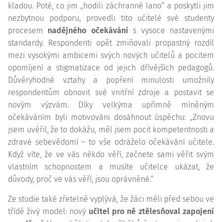
kladou. Poté, co jim „hodili záchranné lano“ a poskytli jim
nezbytnou podporu, provedli tito učitelé své studenty
procesem
nadějného očekávání
s vysoce nastavenými
standardy. Respondenti opět zmiňovali propastný rozdíl
mezi vysokými ambicemi svých nových učitelů a pocitem
opomíjení a stigmatizace od jejich dřívějších pedagogů.
Důvěryhodné vztahy a popření minulosti umožnily
respondentům obnovit své vnitřní zdroje a postavit se
novým výzvám. Díky velkýma upřímně míněným
očekáváním byli motivováni dosáhnout úspěchu: „Znovu
jsem uvěřil, že to dokážu, měl jsem pocit kompetentnosti a
zdravé sebevědomí – to vše odráželo očekávání učitele.
Když víte, že ve vás někdo věří, začnete sami věřit svým
vlastním schopnostem a musíte učitelce ukázat, že
důvody, proč ve vás věří, jsou oprávněné.“
Ze studie také zřetelně vyplývá, že žáci měli před sebou ve
třídě živý model: nový
učitel pro ně ztělesňoval zapojení