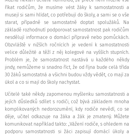
říkat rodičům, že musíme vést žáky k samostatnosti a
musejí si sami hlídat, co potřebují do školy, a sami se o vše
starat, případně se samostatně doptat spolužáků. Na
základě rozhodnutí podporovat samostatnost pak rodičům
nesdělují informace o domácí přípravě nebo pomůckách.
Obzvláště v nižších ročnících je vedení k samostatnosti
velice důležité a těží z něj kolegové na vyšších stupních.
Problém je, že samostatnost nastává u každého někdy
jindy, nemůžeme si snadno říct, že od října bude celá třída
30 žáků samostatná a všichni budou vždy vědět, co mají za
úkol a co si mají do školy nachystat.
Učitelé také někdy zapomenou myšlenku samostatnosti a
jejích důsledků sdílet s rodiči, což bývá základem mnoha
komplikovaných nedorozumění, kdy rodiče nevědí, co se
děje, učitel odkazuje na žáka a žák je zmatený. Můžete
komunikovat například takto: „Vážení rodiče, s ohledem na
podporu samostatnosti si žáci zapisují domácí úkoly a