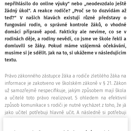
nepřihlásilo do online výuky“ nebo „neodevzdalo ještě
žádný úkol“. A reakce rodiče? „Proč se to dozvídám až
teď?“ V našich hlavách existují různé představy o
fungování rodin, o správné kontrole žáků, o vhodné
domácí přípravě apod. Fakticky ale nevíme, co se v
rodinách děje, a rodiny nevědí, co jsme ve škole řekli a
domluvili se žáky. Pokud máme vzájemná očekávání,
musíme si je sdělit. Jak na to, si ukážeme v následujícím
textu.
Právo zákonného zástupce žáka a rodiče zletilého žáka na
informace je zakotveno ve školském zákoně v § 21. Zákon
už samozřejmě nespecifikuje, jakým způsobem mají škola
a učitelé toto právo realizovat. S ohledem na efektivní
způsob komunikace s rodiči je nutné vycházet z toho, že já
jako učitel potřebuji hlavně učit. A následně si potřebuji
definovat, co pro to, abych mohl/a učit, potřebuji na straně
žáků a jejich rodičů mít, co mi pomůže a co mi naopak