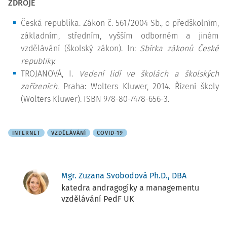
ZDROJE
Česká republika. Zákon č. 561/2004 Sb., o předškolním,
základním, středním, vyšším odborném a jiném
vzdělávání (školský zákon). In:
Sbírka zákonů České
republiky.
TROJANOVÁ, I.
Vedení lidí ve školách a školských
zařízeních.
Praha: Wolters Kluwer, 2014. Řízení školy
(Wolters Kluwer). ISBN 978-80-7478-656-3.
INTERNET
VZDĚLÁVÁNÍ
COVID-19
Mgr. Zuzana Svobodová Ph.D., DBA
katedra andragogiky a managementu
vzdělávání PedF UK