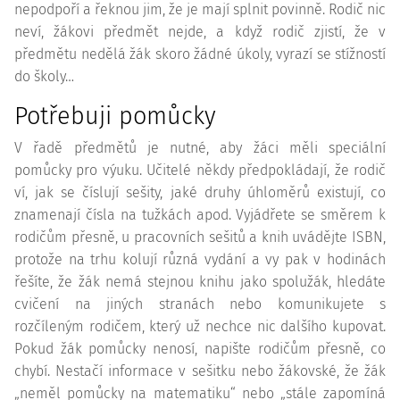
nepodpoří a řeknou jim, že je mají splnit povinně. Rodič nic
neví, žákovi předmět nejde, a když rodič zjistí, že v
předmětu nedělá žák skoro žádné úkoly, vyrazí se stížností
do školy…
Potřebuji pomůcky
V řadě předmětů je nutné, aby žáci měli speciální
pomůcky pro výuku. Učitelé někdy předpokládají, že rodič
ví, jak se číslují sešity, jaké druhy úhloměrů existují, co
znamenají čísla na tužkách apod. Vyjádřete se směrem k
rodičům přesně, u pracovních sešitů a knih uvádějte ISBN,
protože na trhu kolují různá vydání a vy pak v hodinách
řešíte, že žák nemá stejnou knihu jako spolužák, hledáte
cvičení na jiných stranách nebo komunikujete s
rozčíleným rodičem, který už nechce nic dalšího kupovat.
Pokud žák pomůcky nenosí, napište rodičům přesně, co
chybí. Nestačí informace v sešitku nebo žákovské, že žák
„neměl pomůcky na matematiku“ nebo „stále zapomíná