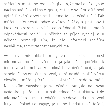
sdělení, samostatně zodpovídají za to, že mají do školy vše
nachystané. Pokud byste zjistili, že tento systém ještě není
úplně funkční, ozvěte se, budeme to společně řešit.“ Pak
můžete informovat rodiče a zároveň žáky a postupovat
krok za krokem k větší odpovědnosti žáků a menší
odpovědnosti rodičů. U někoho to půjde rychleji a u
někoho pomaleji. Tím, že ale informaci rodičům
nesdělíme, samostatnost neurychlíme.
Výše uvedené oblasti měly za cíl ukázat nutnost
informovat rodiče o všem, co já jako učitel potřebuji k
tomu, abych mohl/a v hodinách skutečně učit, a jak
sebelepší systém či nastavení, které nesdělím klíčovému
člověku, může přerůst ve zbytečná nedorozumění.
Nejsnazším způsobem je skutečně se zamyslet nad svou
učitelskou potřebou a tu pak jednoduše strukturovat do
informačního e-mailu rodičům a sledovat, zda nastavení
funguje. Pokud nefunguje, je nutné hledat nové řešení,