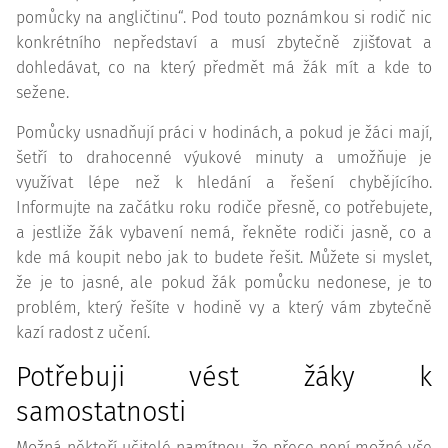
pomůcky na angličtinu“. Pod touto poznámkou si rodič nic
konkrétního nepředstaví a musí zbytečně zjišťovat a
dohledávat, co na který předmět má žák mít a kde to
sežene.
Pomůcky usnadňují práci v hodinách, a pokud je žáci mají,
šetří to drahocenné výukové minuty a umožňuje je
využívat lépe než k hledání a řešení chybějícího.
Informujte na začátku roku rodiče přesně, co potřebujete,
a jestliže žák vybavení nemá, řekněte rodiči jasně, co a
kde má koupit nebo jak to budete řešit. Můžete si myslet,
že je to jasné, ale pokud žák pomůcku nedonese, je to
problém, který řešíte v hodině vy a který vám zbytečně
kazí radost z učení.
Potřebuji vést žáky k
samostatnosti
Možná někteří učitelé namítnou, že přece není možné vše