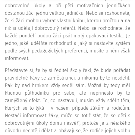
dobrovolné úkoly a při pěti motivačních jedničkách
dostanou žáci jednu velkou jedničku. Nebo se rozhodnete,
že si žáci mohou vybrat vlastní knihu, kterou pročtou a na
niž si udělají dobrovolný referát. Nebo se rozhodnete, že
každé pondělí budou žáci psát malý opakovací testík… Je
jedno, jaké uděláte rozhodnutí a jaký si nastavíte systém
podle svých pedagogických preferencí, musíte o něm však
informovat.
Představte si, že by si ředitel školy řekl, že bude pořádat
pravidelné kávy se zaměstnanci, a nikomu by to nesdělil.
Pak by nad hrnkem vždy seděl sám. Možná by tedy měl
klidnou půlhodinku pro sebe, ale nepřineslo by to
zamýšlený efekt. To, co nastavuji, musím vždy sdělit těm,
kterých se to týká – v našem případě žákům a rodičům.
Nestačí informovat žáky, může se totiž stát, že se děti s
dobrovolnými úkoly doma nesvěří, protože je z nějakého
důvodu nechtějí dělat a obávají se, že rodiče jejich volbu