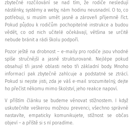
zbytečné rozčilování se nad tím, že rodiče nesledují
nástěnky, systémy a weby, nám hodinu neusnadní. O to, co
potřebuji, si musím umět jasně a zároveň příjemně říct.
Pokud půjdou k rodičům pochopitelné instrukce a budou
vědět, co od nich učitelé očekávají, většina se určitě
nebude bránit a rádi školu podpoří.
Pozor ještě na drobnost – e-maily pro rodiče jsou vhodné
spíše stručnější a jasně strukturované. Nejlépe pokud
obsahují tři jasné oblasti nebo tři základní body. Mnoho
informací pak zbytečně zahlcuje a podstatné se ztrácí.
Pokud si nejste jisti, zda je váš e-mail srozumitelný, dejte
ho přečíst někomu mimo školství, jeho reakce napoví.
V příštím článku se budeme věnovat stížnostem. I když
uskutečníte veškerou možnou prevenci, všechno správně
nastavíte, empaticky komunikujete, stížnost se občas
objeví – a příště si s ní poradíme.