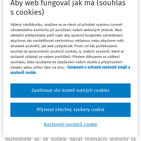
Aby web fungoval jak má (souhlas
překáží. Na tomto základě pak vystavím svou informační
s cookies)
komunikaci s rodiči. Způsob komunikace se samozřejmě
odvíjí také od třídy, kterou učím. Jiné potřeby od rodičů
Vážený návštěvníku, snažíme se ze všech sil přinášet vysokou úroveň
mám, pokud učím první třídu, a jiné v posledním,
uživatelského komfortu při používání našich webových stránek. Mezi
maturitním ročníku. Je běžné informovat rodiče o školních
základní předpoklady patří např. aby správně fungovalo vyhledávání,
abychom vás neobtěžovali nevhodnou reklamou nebo abychom měli
akcích, průběhu školního roku, předávat sdělení vedení
dostatek podnětů, jak web vylepšovat. Proto od Vás potřebujeme
školy, zvát je na rodičovské schůzky nebo konzultace.
souhlas se zpracováním souborů cookies, tj. malých souborů, které se
dočasně ukládají ve vašem prohlížeči. Předem děkujeme za udělení
Méně běžné je informování o oblastech, které vycházejí z
souhlasu. Data využijeme ke zlepšování našich služeb a přizpůsobení
našeho přesvědčení, nejsou snadno uchopitelné a občas
obsahu webu přímo Vám na míru.
Oznámení o ochraně osobních údajů a
souborů cookie
se skrývají za tzv. „to dá rozum“. Tyto oblasti se týkají
systému a zásad při vedení výuky, pomůcek na výuku či
vedení žáků k samostatnosti. Ukážeme si na nich, jak
Zamítnout vše kromě nutných cookies
informování usnadní výuku a předchází konfliktům
(Trojanová, 2014), což pak můžete využít i v jiných
Přijmout všechny soubory cookie
oblastech komunikace s rodiči.
Nastavení souborů cookie
Potřebuji si nastavit systém
Rozhodnete se, že budete dávat motivační jedničky za