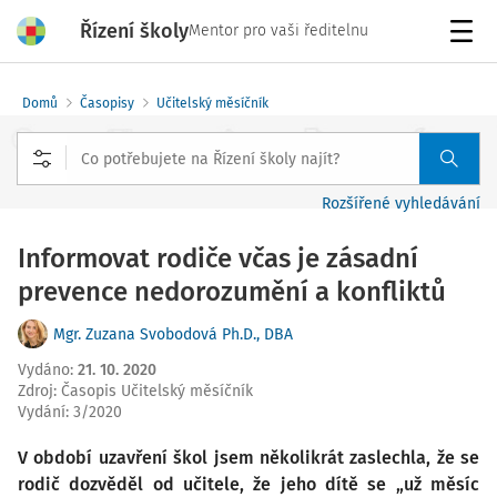
Řízení školy
Mentor pro vaši ředitelnu
Menu
Domů
Časopisy
Učitelský měsíčník
Rozšířené vyhledávání
Informovat rodiče včas je zásadní
prevence nedorozumění a konfliktů
Mgr. Zuzana Svobodová Ph.D., DBA
Vydáno
:
21. 10. 2020
Zdroj
:
Časopis Učitelský měsíčník
Vydání:
3/2020
V období uzavření škol jsem několikrát zaslechla, že se
rodič dozvěděl od učitele, že jeho dítě se „už měsíc