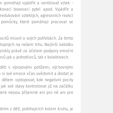
 pomáhají vyjádřit a ventilovat vztek -
kovací boxovací pytel apod. Vyjádřit a
redukování vzteklých, agresivních reakcí
 pomůcky, které pomáhají pracovat se
ocitů mluvit o svých potřebách. Za tímto
tupných na našem trhu. Nejširší nabídku
 vznikly právě za účelem podpory emoční
vů jak u jednotlivců, tak v kolektivech.
dětí s vývojovými potížemi, výchovnými
ak si své emoce včas uvědomit a dostat je
o dětem vystopovat, kde negativní pocity
jak své stavy kontrolovat již na začátku
které nejsou příjemné ani pro ně ani pro
dním z dětí, pobíhajících kolem kruhu, je