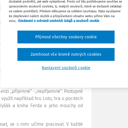
a nedá se skoro zastavit. Jiný se trochu
dostatek podnětů, jak web vylepšovat. Proto od Vás potřebujeme souhlas se
zpracováním souborů cookies, tj. malých souborů, které se dočasně ukládají
tak, aby mu ostatní děti porozuměly.
ve vašem prohlížeči. Předem děkujeme za udělení souhlasu. Data využijeme
Tisknout
ke zlepšování našich služeb a přizpůsobení obsahu webu přímo Vám na
míru.
Oznámení o ochraně osobních údajů a souborů cookie
školce. Paní učitelky jsou si vědomé, že
í inteligence u dětí a tohle je jeden ze
Sdílet
naslouchat a vyjádřit své myšlenky, u
Přijmout všechny soubory cookie
 jsou se zážitky spojené. Tato jednoduchá
Poznámka
i dětí, ale také podporuje sounáležitost
Zamítnout vše kromě nutných cookies
lektivu.
Nastavení souborů cookie
, málo se ale hovoří o tom, jak ji reálně
ila o pár nápadů. Už od tří let můžeme
ovat. Vedeme děti k tomu, aby spíše než
menzi „příjemné“ -„nepříjemné“. Postupně
využít například hru Loto, hra o pocitech
 plyšák a kniha Ferda a jeho mouchy od
sat, se s nimi učíme pracovat. V každé