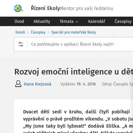
Řízení školy
Mentor pro vaši ředitelnu
Úvod
Aktuality
Témata
Kalendář
Časopisy
Domů
Časopisy
Speciál pro mateřské školy
Rozvoj emoční inteligence u dět
Hana Krejsová
Vydáno
:
19. 4. 2016
Zdroj
:
Časopis S
Dvacet dětí sedí v kruhu, další čtyři pobíhají
vyprávění o právě prožitém víkendu. „V sobotu jsm
„My jsme taky byli lyžovat!“ dodává Eliška. „A 