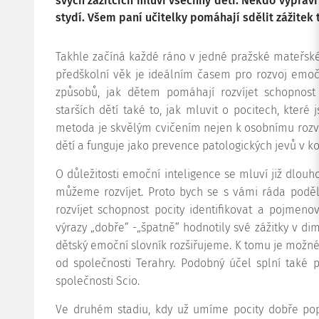
svých zážitcích mluví všechny děti. Někdo vypráví 
stydí. Všem paní učitelky pomáhají sdělit zážitek 
Takhle začíná každé ráno v jedné pražské mateřské 
předškolní věk je ideálním časem pro rozvoj emočn
způsobů, jak dětem pomáhají rozvíjet schopnost 
starších dětí také to, jak mluvit o pocitech, které
metoda je skvělým cvičením nejen k osobnímu rozvoj
dětí a funguje jako prevence patologických jevů v ko
O důležitosti emoční inteligence se mluví již dlouho
můžeme rozvíjet. Proto bych se s vámi ráda poděl
rozvíjet schopnost pocity identifikovat a pojmen
výrazy „dobře“ -„špatně“ hodnotily své zážitky v di
dětský emoční slovník rozšiřujeme. K tomu je možné 
od společnosti Terahry. Podobný účel splní také
společnosti Scio.
Ve druhém stadiu, kdy už umíme pocity dobře pop