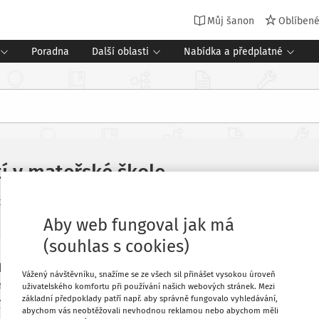
Můj šanon
Oblíben
Poradna
Další oblasti
Nabídka a předplatné
í v mateřské škole
peciál pro mateřské školy
Vydání:
2/2016
Aby web fungoval jak má
(souhlas s cookies)
 kolem. Všichni poslouchají Honzíkovo
Oblíbené
Vážený návštěvníku, snažíme se ze všech sil přinášet vysokou úroveň
e byli u babičky a v neděli na lyžích.“
uživatelského komfortu při používání našich webových stránek. Mezi
základní předpoklady patří např. aby správně fungovalo vyhledávání,
my taky!“ přidává se Ondra. Postupně o
Stáhnout
abychom vás neobtěžovali nevhodnou reklamou nebo abychom měli