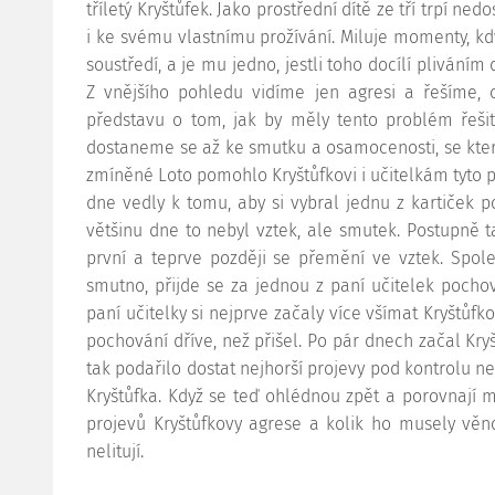
tříletý Kryštůfek. Jako prostřední dítě ze tří trpí n
i ke svému vlastnímu prožívání. Miluje momenty, kd
soustředí, a je mu jedno, jestli toho docílí plivání
Z vnějšího pohledu vidíme jen agresi a řešíme,
představu o tom, jak by měly tento problém řešit
dostaneme se až ke smutku a osamocenosti, se kte
zmíněné Loto pomohlo Kryštůfkovi i učitelkám tyto p
dne vedly k tomu, aby si vybral jednu z kartiček po
většinu dne to nebyl vztek, ale smutek. Postupně t
první a teprve později se přemění ve vztek. Spole
smutno, přijde se za jednou z paní učitelek pocho
paní učitelky si nejprve začaly více všímat Kryštůf
pochování dříve, než přišel. Po pár dnech začal Kr
tak podařilo dostat nejhorší projevy pod kontrolu n
Kryštůfka. Když se teď ohlédnou zpět a porovnají m
projevů Kryštůfkovy agrese a kolik ho musely věn
nelitují.