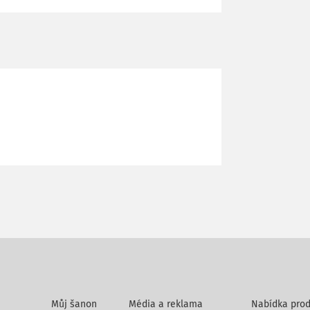
Můj šanon
Média a reklama
Nabídka prod