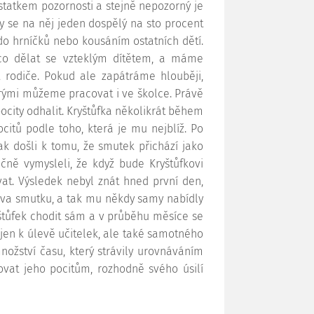
edostatkem pozornosti a stejně nepozorný je
y se na něj jeden dospělý na sto procent
m do hrníčků nebo kousáním ostatních dětí.
 co dělat se vzteklým dítětem, a máme
 rodiče. Pokud ale zapátráme hlouběji,
rými můžeme pracovat i ve školce. Právě
ocity odhalit. Kryštůfka několikrát během
citů podle toho, která je mu nejblíž. Po
ak došli k tomu, že smutek přichází jako
čně vymysleli, že když bude Kryštůfkovi
vat. Výsledek nebyl znát hned první den,
kova smutku, a tak mu někdy samy nabídly
yštůfek chodit sám a v průběhu měsíce se
ejen k úlevě učitelek, ale také samotného
nožství času, který strávily urovnáváním
ovat jeho pocitům, rozhodně svého úsilí