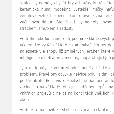
školce by neměly chybět hry a hračky, které dětem
keramická hlína, modelína, „vzteklé“ míčky, nafu
ventilovat vztek bezpečně, kontrolovaně, znamená 
vůči jiným dětem. Stejně tak by neměly chybět
strachem, smutkem a radostí.
Ve třetím stadiu učíme děti, jak na základě svých p
účelem lze využít některé z komunikačních her dos
naleznete v e-shopu již zmíněných Teraher, které
inteligence u dětí a prevence psychopatologických je
Tyto materiály je velmi vhodné používat také u 
problémy. Právě ony obvykle nejvíce bojují s tím, j
pod kontrolu. Rolí nás, dospělých, je pomoci těmt
začínají, a na základě toho jim nabídnout způsoby, 
vnitřních projevů a ne až na konci těch vnějších, 
okolí.
Vraťme se na chvíli ke školce na začátku článku. Je